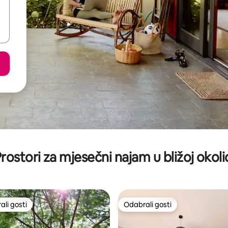
rostori za mjesečni najam u bližoj okoli
li gosti
Odabrali gosti
više rangiranima s oznakom „Odabrali gosti”
Odabrali gosti