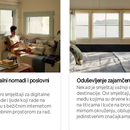
alni nomadi i poslovni
Oduševljenje zajamče
Nekad je smještaj važniji
destinacije. Ovi smještaji
i smještaji za digitalne
među kojima su drvene k
e i ljude koji rade na
na liticama i kuće na bro
nu s bežičnim internetom
mirnom okruženju, obiluj
ebnim prostorom za rad.
jedinstvenim značajkama