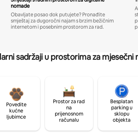
nomade
A
Obavljate posao dok putujete? Pronađite
s
smještaj za dugoročni najam s brzim bežičnim
p
internetom i posebnim prostorom za rad.
p
arni sadržaji u prostorima za mjesečni
Prostor za rad
Besplatan
Povedite
na
parking u
kućne
prijenosnom
sklopu
ljubimce
računalu
objekta