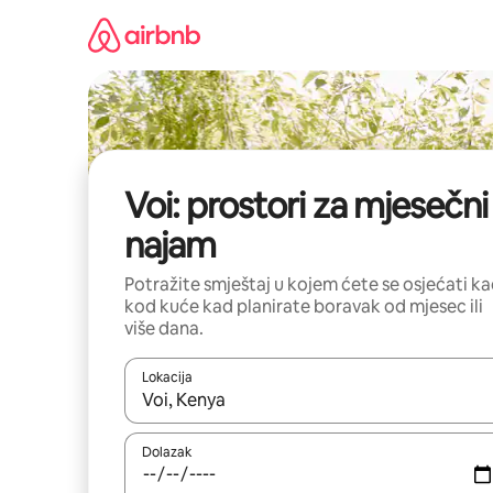
Prijeđi
na
sadržaj
Voi: prostori za mjesečni
najam
Potražite smještaj u kojem ćete se osjećati k
kod kuće kad planirate boravak od mjesec ili
više dana.
Lokacija
Kada budu dostupni rezultati, moći ćete ih pregle
Dolazak