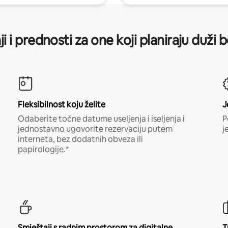
ji i prednosti za one koji planiraju duži 
Fleksibilnost koju želite
J
Odaberite točne datume useljenja i iseljenja i
P
jednostavno ugovorite rezervaciju putem
j
interneta, bez dodatnih obveza ili
papirologije.*
Smještaji s radnim prostorom za digitalne
T