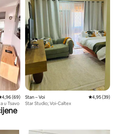
Prosječna ocjena: 4,96/5, recenzija: 69
4,96 (69)
Stan – Voi
Prosječna ocjena: 4,95
4,95 (39)
za u Tsavo
Star Studio; Voi-Caltex
ijene