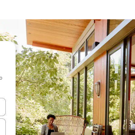
ao
dati koristeći se strelicama prema gore i prema dolje, kao i dodirom i