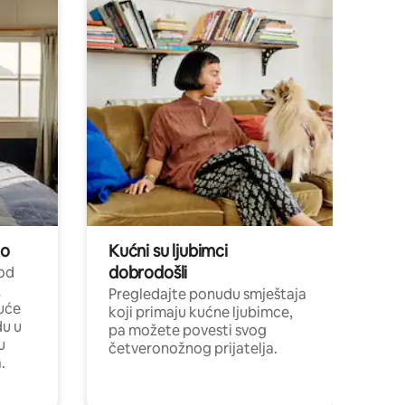
no
Kućni su ljubimci
dobrodošli
 od
,
Pregledajte ponudu smještaja
uće
koji primaju kućne ljubimce,
du u
pa možete povesti svog
u
četveronožnog prijatelja.
.