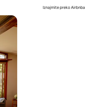
Iznajmite preko Airbnba
li prelaskom prstom po zaslonu.