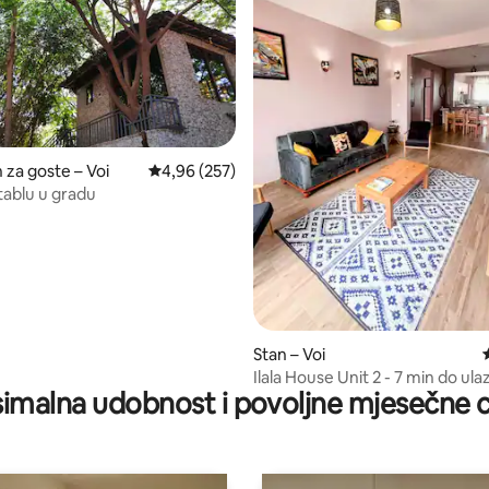
za goste – Voi
Prosječna ocjena: 4,96/5, recenzija: 257
4,96 (257)
tablu u gradu
5, recenzija: 70
Stan – Voi
Ilala House Unit 2 - 7 min do ula
imalna udobnost i povoljne mjesečne c