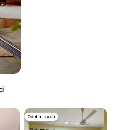
ci
Odabrali gosti
Odabrali gosti