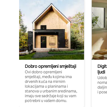
Dobro opremljeni smještaji
Digit
ljudi
Ovi dobro opremljeni
smještaji, među kojima ima
Udobn
drvenih kuća na mirnim
nomad
lokacijama u planinama i
dalji
stanova u urbanim sredinama,
i pos
imaju sve sadržaje koji su vam
potrebni u vašem domu.