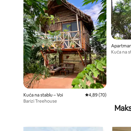
Apartman 
Kuća na s
Kuća na stablu – Voi
Prosječna ocjena: 4,89/
4,89 (70)
Barizi Treehouse
Maks