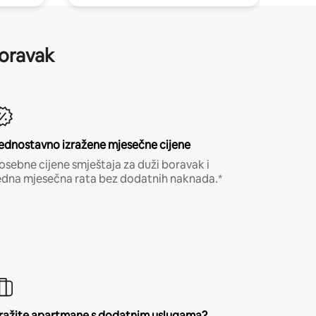
boravak
ednostavno izražene mjesečne cijene
osebne cijene smještaja za duži boravak i
edna mjesečna rata bez dodatnih naknada.*
ražite apartmane s dodatnim uslugama?