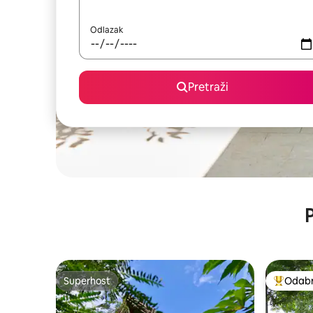
Odlazak
Pretraži
P
Superhost
Odabra
Superhost
Među naj