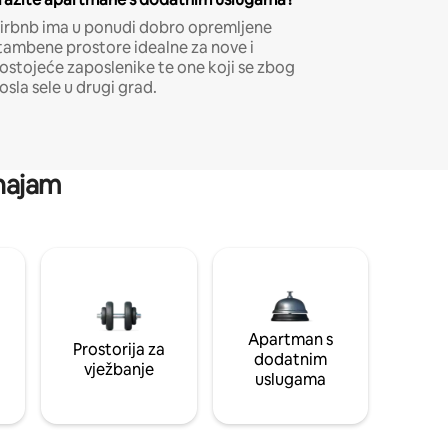
irbnb ima u ponudi dobro opremljene
tambene prostore idealne za nove i
ostojeće zaposlenike te one koji se zbog
osla sele u drugi grad.
 najam
Apartman s
Prostorija za
dodatnim
vježbanje
uslugama