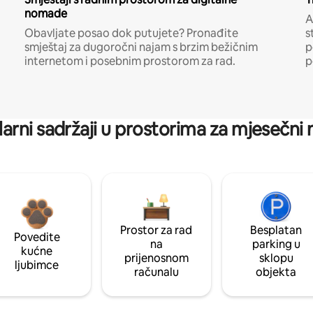
nomade
A
Obavljate posao dok putujete? Pronađite
s
smještaj za dugoročni najam s brzim bežičnim
p
internetom i posebnim prostorom za rad.
p
arni sadržaji u prostorima za mjesečni
Prostor za rad
Besplatan
Povedite
na
parking u
kućne
prijenosnom
sklopu
ljubimce
računalu
objekta