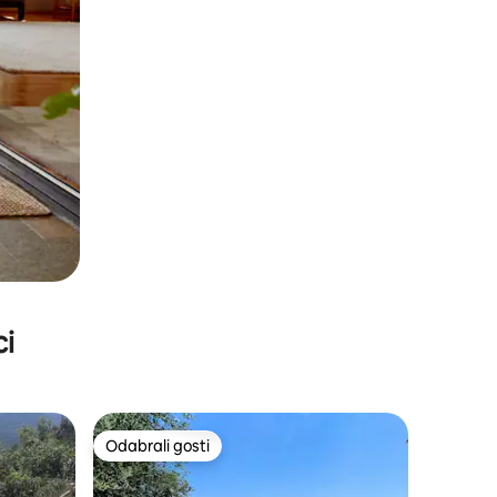
ci
Odabrali gosti
nakom „Odabrali gosti”
Odabrali gosti