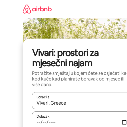
Prijeđi
na
sadržaj
Vivari: prostori za
mjesečni najam
Potražite smještaj u kojem ćete se osjećati k
kod kuće kad planirate boravak od mjesec ili
više dana.
Lokacija
Kada budu dostupni rezultati, moći ćete ih pregle
Dolazak