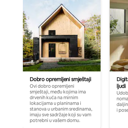
Dobro opremljeni smještaji
Digit
ljudi
Ovi dobro opremljeni
smještaji, među kojima ima
Udobn
drvenih kuća na mirnim
nomad
lokacijama u planinama i
dalji
stanova u urbanim sredinama,
i pos
imaju sve sadržaje koji su vam
potrebni u vašem domu.