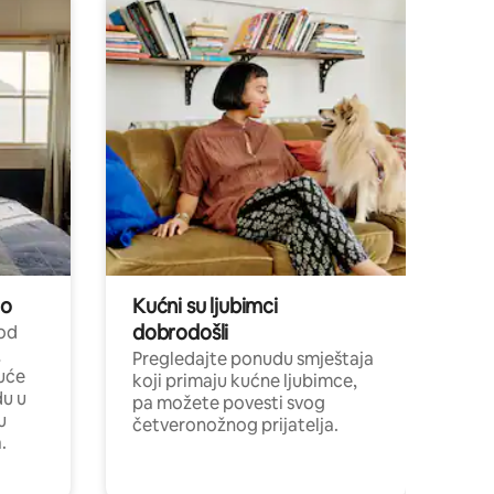
no
Kućni su ljubimci
dobrodošli
 od
,
Pregledajte ponudu smještaja
uće
koji primaju kućne ljubimce,
du u
pa možete povesti svog
u
četveronožnog prijatelja.
.