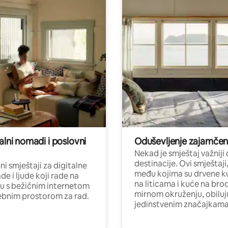
alni nomadi i poslovni
Oduševljenje zajamče
Nekad je smještaj važniji
destinacije. Ovi smještaji
i smještaji za digitalne
među kojima su drvene k
e i ljude koji rade na
na liticama i kuće na bro
nu s bežičnim internetom
mirnom okruženju, obiluj
ebnim prostorom za rad.
jedinstvenim značajkama