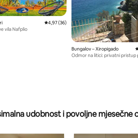
ri
Prosječna ocjena: 4,97/5, recenzija: 36
4,97 (36)
e vila Nafplio
Bungalov – Xiropigado
P
Odmor na litici: privatni pristup 
pogled na more
/5, recenzija: 8
imalna udobnost i povoljne mjesečne c