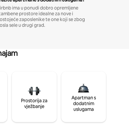
irbnb ima u ponudi dobro opremljene
tambene prostore idealne za nove i
ostojeće zaposlenike te one koji se zbog
osla sele u drugi grad.
 najam
Apartman s
Prostorija za
dodatnim
vježbanje
uslugama