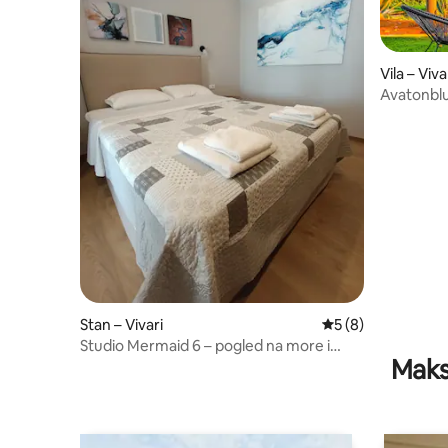
Vila – Viva
Avatonblu
Stan – Vivari
Prosječna ocjena: 5
5 (8)
Studio Mermaid 6 – pogled na more i
Maks
zaljev Vivari