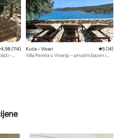
rosječna ocjena: 4,98/5, recenzija: 114
4,98 (114)
Kuća – Vivari
Prosječna ocjena: 5
5 (14)
plaži –
Villa Penina u Vivariju – privatni bazen i
pogled na more
ijene