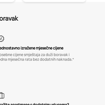
boravak
ednostavno izražene mjesečne cijene
osebne cijene smještaja za duži boravak i
edna mjesečna rata bez dodatnih naknada.*
ražite apartmane s dodatnim uslugama?