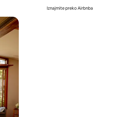
Iznajmite preko Airbnba
li prelaskom prstom po zaslonu.