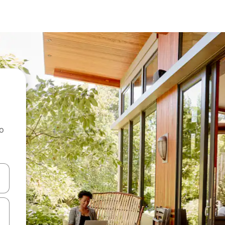
ao
dati koristeći se strelicama prema gore i prema dolje, kao i dodirom i