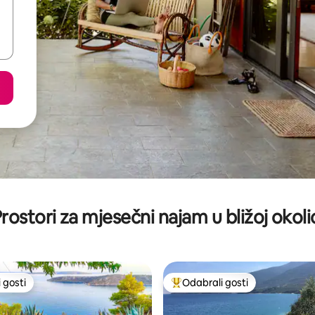
rostori za mjesečni najam u bližoj okoli
 gosti
Odabrali gosti
 gosti
Među najviše rangiranima s oz