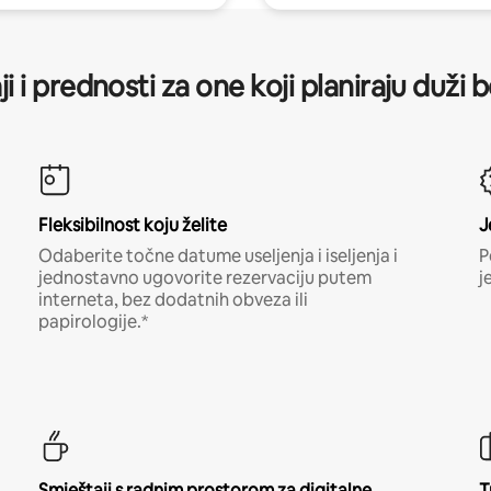
ji i prednosti za one koji planiraju duži 
Fleksibilnost koju želite
J
Odaberite točne datume useljenja i iseljenja i
P
jednostavno ugovorite rezervaciju putem
j
interneta, bez dodatnih obveza ili
papirologije.*
Smještaji s radnim prostorom za digitalne
T