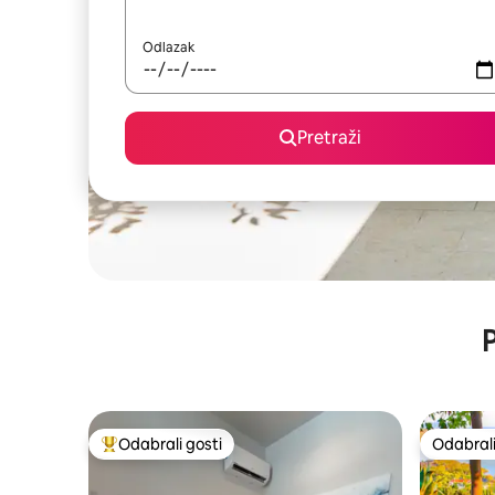
Odlazak
Pretraži
P
Odabrali gosti
Odabrali
Među najviše rangiranima s oznakom „Odabrali gosti”
Odabrali