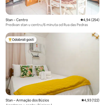
Stan – Centro
Prosječna ocjen
4,94 (254)
Predivan stan u centru/6 minuta od Rua das Pedras
Odabrali gosti
Među najviše rangiranima s oznakom „Odabrali gosti”
Stan – Armação dos Búzios
Prosječna ocjen
4,93 (122)