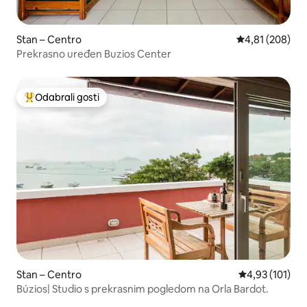
Stan – Centro
Prosječna ocjen
4,81 (208)
Prekrasno uređen Buzios Center
Odabrali gosti
Među najviše rangiranima s oznakom „Odabrali gosti”
Stan – Centro
Prosječna ocjen
4,93 (101)
Búzios| Studio s prekrasnim pogledom na Orla Bardot.