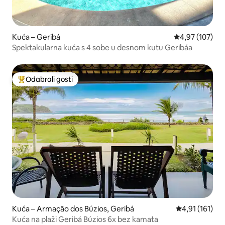
Kuća – Geribá
Prosječna ocjen
4,97 (107)
Spektakularna kuća s 4 sobe u desnom kutu Geribáa
Odabrali gosti
Među najviše rangiranima s oznakom „Odabrali gosti”
Kuća – Armação dos Búzios, Geribá
Prosječna ocje
4,91 (161)
Kuća na plaži Geribá Búzios 6x bez kamata