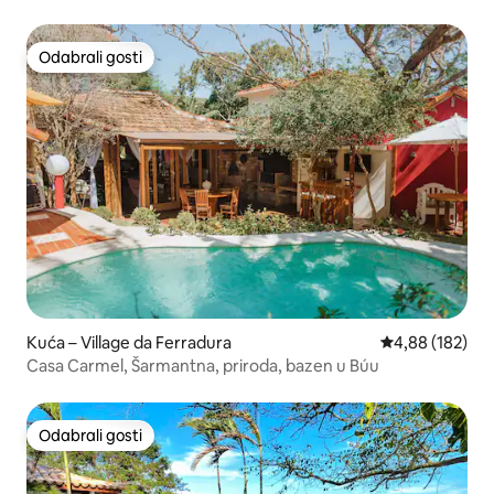
Odabrali gosti
Odabrali gosti
Kuća – Village da Ferradura
Prosječna ocjen
4,88 (182)
Casa Carmel, Šarmantna, priroda, bazen u Búu
Odabrali gosti
Odabrali gosti