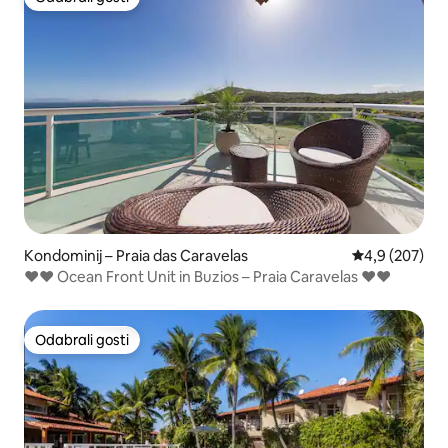
Odabrali gosti
Kondominij – Praia das Caravelas
Prosječna ocje
4,9 (207)
❤❤ Ocean Front Unit in Buzios – Praia Caravelas ❤❤
Odabrali gosti
Odabrali gosti