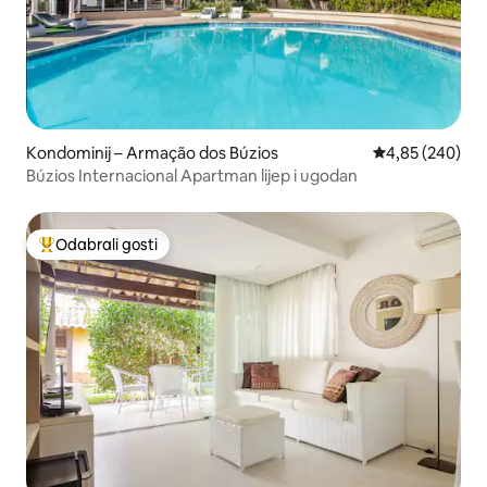
Kondominij – Armação dos Búzios
Prosječna ocjen
4,85 (240)
Búzios Internacional Apartman lijep i ugodan
Odabrali gosti
Među najviše rangiranima s oznakom „Odabrali gosti”