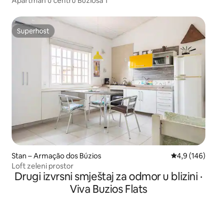
Apartman u centru Búziosa 1
Superhost
Superhost
Stan – Armação dos Búzios
Prosječna ocje
4,9 (146)
Loft zeleni prostor
Drugi izvrsni smještaj za odmor u blizini ·
Viva Buzios Flats