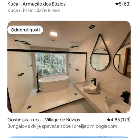
Kuća – Armação dos Búzios
Prosječna o
5 (63)
Kuća u blizini plaže Brava
Odabrali gosti
Odabrali gosti
Gostinjska kuća – Village de Búzios
Prosječna ocjen
4,85 (173)
Bungalov s dvije spavaće sobe i prelijepim pogledom