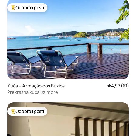
Odabrali gosti
Među najviše rangiranima s oznakom „Odabrali gosti”
Kuća – Armação dos Búzios
Prosječna ocje
4,97 (61)
Prekrasna kuća uz more
Odabrali gosti
Među najviše rangiranima s oznakom „Odabrali gosti”