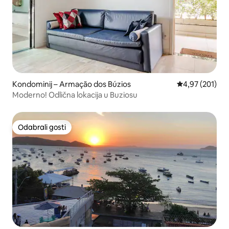
Kondominij – Armação dos Búzios
Prosječna ocjen
4,97 (201)
Moderno! Odlična lokacija u Buziosu
Odabrali gosti
Odabrali gosti