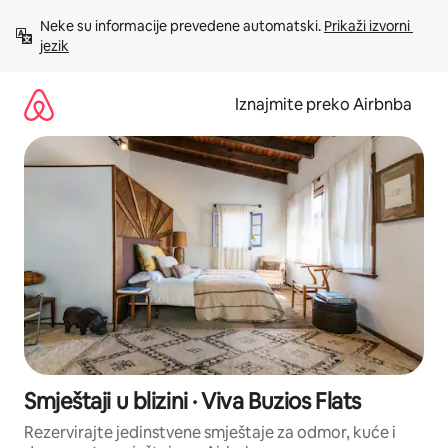
Prijeđi
Neke su informacije prevedene automatski. 
Prikaži izvorni 
na
jezik
sadržaj
Iznajmite preko Airbnba
Smještaji u blizini · Viva Buzios Flats
Rezervirajte jedinstvene smještaje za odmor, kuće i