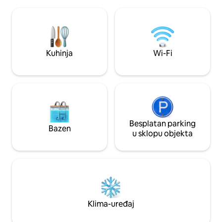
adresi Praia dos Ossos. Pješ
do Canto i zelenilo. Jednostavan pristup
plaža; dos Ossos,
pješice do Rua das Pedras, Orla Bardot,
Fernando i još mn
plaža Forno, Foca, Horseshoe, Brava i
duž Orla Bardota 
Canto.
potrebe za automo
ponekad uključen 
Kuhinja
Wi-Fi
Besplatan parking
Bazen
u sklopu objekta
Klima-uređaj