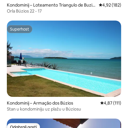
Kondominij – Loteamento Triangulo de Buzio
Prosječna ocjen
4,92 (182)
s
Orla Búzios 22 - 17
Superhost
Superhost
Kondominij – Armação dos Búzios
Prosječna ocje
4,87 (111)
Stan u kondominiju uz plažu u Búziosu
Odabrali gosti