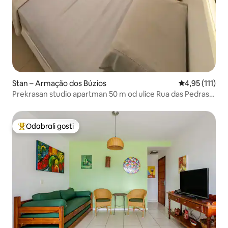
Stan – Armação dos Búzios
Prosječna ocje
4,95 (111)
Prekrasan studio apartman 50 m od ulice Rua das Pedras s
klima-uređajem i Wi-Fi mrežom
Odabrali gosti
Među najviše rangiranima s oznakom „Odabrali gosti”