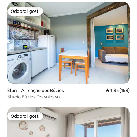
Odabrali gosti
Odabrali gosti
Stan – Armação dos Búzios
Prosječna ocjen
4,85 (158)
Studio Búzios Downtown
Odabrali gosti
Odabrali gosti