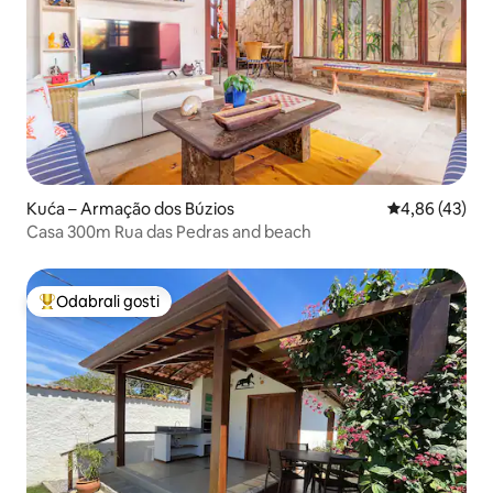
Kuća – Armação dos Búzios
Prosječna ocje
4,86 (43)
Casa 300m Rua das Pedras and beach
Odabrali gosti
Među najviše rangiranima s oznakom „Odabrali gosti”