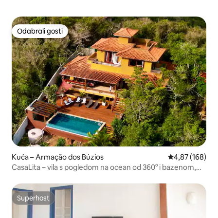
Odabrali gosti
Odabrali gosti
Kuća – Armação dos Búzios
Prosječna ocjen
4,87 (168)
CasaLita – vila s pogledom na ocean od 360° i bazenom,
Búzios
Superhost
Superhost