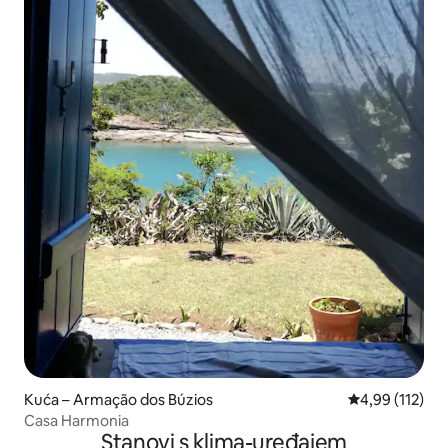
Kuća – Armação dos Búzios
Prosječna ocjen
4,99 (112)
Casa Harmonia
Stanovi s klima-uređajem