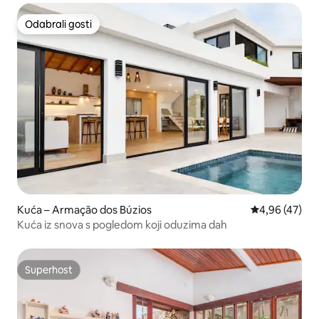
Odabrali gosti
Odabrali gosti
Kuća – Armação dos Búzios
Prosječna ocje
4,96 (47)
Kuća iz snova s pogledom koji oduzima dah
Superhost
Superhost