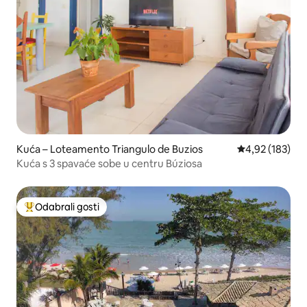
Kuća – Loteamento Triangulo de Buzios
Prosječna ocjen
4,92 (183)
Kuća s 3 spavaće sobe u centru Búziosa
Odabrali gosti
Među najviše rangiranima s oznakom „Odabrali gosti”