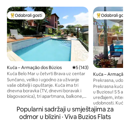
Odabrali gosti
Odabrali gosti
Među najviše rangiranima s oznakom „Odabrali gosti”
Među najviše ran
Kuća – Armação dos Búzios
Prosječna ocjena: 5/5, recenz
5 (143)
Kuća Belo Mar u četvrti Brava uz centar
Kuća – Armação d
Sunčano, veliko i ugodno za uživanje
Prekrasna, udobna
vaše obitelji i opuštanje. Kuća ima tri
Ossosu!
Prekrasna kuća u 
dnevna boravka (TV, dnevni boravak i
u Buziosu! S 5 apartma
blagovaonica), tri apartmana, balkone,
uređajem, internetom i mnoštvom
kuhinju integriranu na vanjsku terasu, s
udobnosti. Kuća im
stolom za objedovanje, ured, prednje i
Popularni sadržaji u smještajima za
roštilj, potpuno op
bočne terase, roštilj, Iglu pećnicu
terasu s pogledom na mo
odmor u blizini · Viva Buzios Flats
(mineiro), bazen i terasu s rasvjetom.
kondominij i osigu
600 metara od centra. Prekrasan pogled
kondominij Village 
na nekoliko četvrti, centar grada, Praia