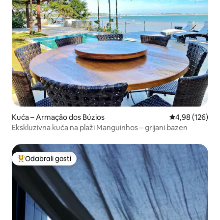
Kuća – Armação dos Búzios
Prosječna ocjen
4,98 (126)
Ekskluzivna kuća na plaži Manguinhos – grijani bazen
Odabrali gosti
Među najviše rangiranima s oznakom „Odabrali gosti”