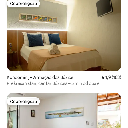
Odabrali gosti
Odabrali gosti
Kondominij – Armação dos Búzios
Prosječna ocje
4,9 (163)
Prekrasan stan, centar Búziosa – 5 min od obale
Odabrali gosti
Odabrali gosti