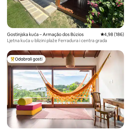
Gostinjska kuća – Armação dos Búzios
Prosječna ocjen
4,98 (186)
Ljetna kuća u blizini plaže Ferradura i centra grada
Odabrali gosti
Među najviše rangiranima s oznakom „Odabrali gosti”