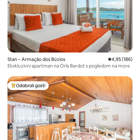
Stan – Armação dos Búzios
Prosječna ocjen
4,95 (186)
Ekskluzivni apartman na Orla Bardot s pogledom na more
Odabrali gosti
Među najviše rangiranima s oznakom „Odabrali gosti”