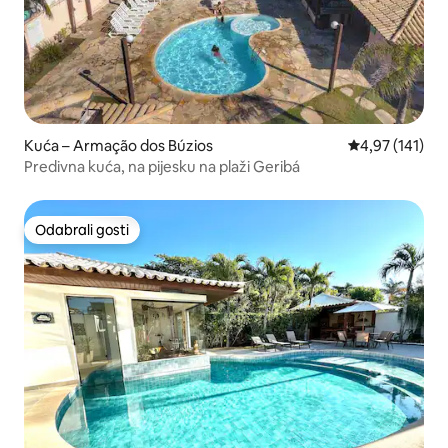
Kuća – Armação dos Búzios
Prosječna ocjen
4,97 (141)
Predivna kuća, na pijesku na plaži Geribá
Odabrali gosti
Odabrali gosti