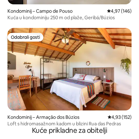
Kondominij – Campo de Pouso
Prosječna ocjen
4,97 (146)
Kuća u kondominiju 250 m od plaže, Geribá/Búzios
Odabrali gosti
Odabrali gosti
Kondominij – Armação dos Búzios
Prosječna ocjen
4,93 (152)
Loft s hidromasažnom kadom u blizini Rua das Pedras
Kuće prikladne za obitelji