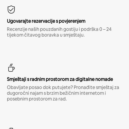
Ugovarajte rezervacije s povjerenjem
Recenzije naših pouzdanih gostiju i podrška 0 – 24
tijekom čitavog boravka u smještaju.
Smještaji s radnim prostorom za digitalne nomade
Obavljate posao dok putujete? Pronađite smještaj za
dugoročni najam s brzim bežičnim internetom i
posebnim prostorom za rad.