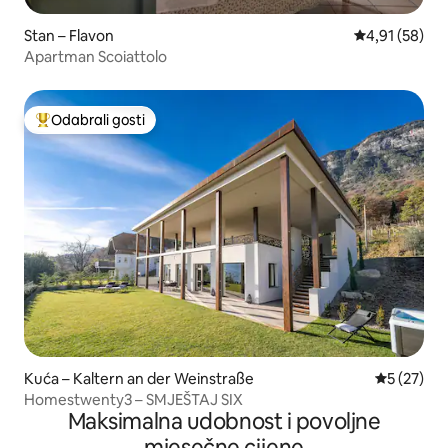
Stan – Flavon
Prosječna ocje
4,91 (58)
Apartman Scoiattolo
Odabrali gosti
Među najviše rangiranima s oznakom „Odabrali gosti”
Kuća – Kaltern an der Weinstraße
Prosječna 
5 (27)
Homestwenty3 – SMJEŠTAJ SIX
Maksimalna udobnost i povoljne
mjesečne cijene