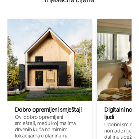
Dobro opremljeni smještaji
Digitalni noma
ljudi
Ovi dobro opremljeni
smještaji, među kojima ima
Udobni smještaj
drvenih kuća na mirnim
nomade i ljude 
lokacijama u planinama i
daljinu s bežič