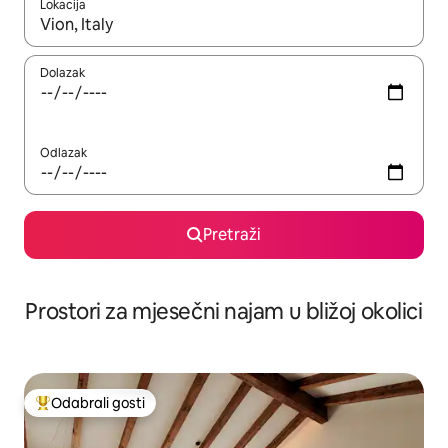
Lokacija
Kada budu dostupni rezultati, moći ćete ih pregledati koristeći
Dolazak
Odlazak
Pretraži
Prostori za mjesečni najam u bližoj okolici
Odabrali gosti
Među najviše rangiranima s oznakom „Odabrali gosti”