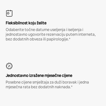
Fleksibilnost koju želite
Odaberite točne datume useljenja i iseljenja i
jednostavno ugovorite rezervaciju putem interneta,
bez dodatnih obveza ili papirologije.*
Jednostavno izražene mjesečne cijene
Posebne cijene smještaja za duži boravak i jedna
mjesečna rata bez dodatnih naknada.*