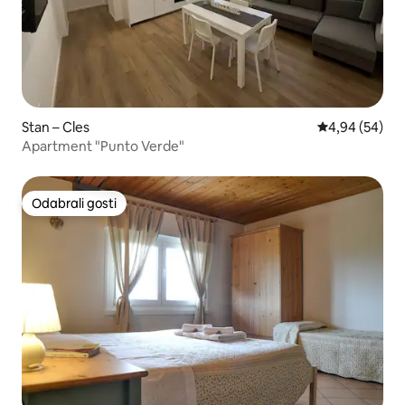
Stan – Cles
Prosječna ocje
4,94 (54)
Apartment "Punto Verde"
Odabrali gosti
Odabrali gosti