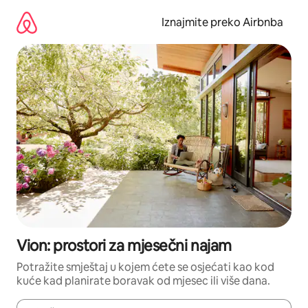
Prijeđi
na
Iznajmite preko Airbnba
sadržaj
Vion: prostori za mjesečni najam
Potražite smještaj u kojem ćete se osjećati kao kod
kuće kad planirate boravak od mjesec ili više dana.