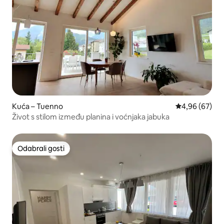
Kuća – Tuenno
Prosječna ocje
4,96 (67)
Život s stilom između planina i voćnjaka jabuka
Odabrali gosti
Odabrali gosti