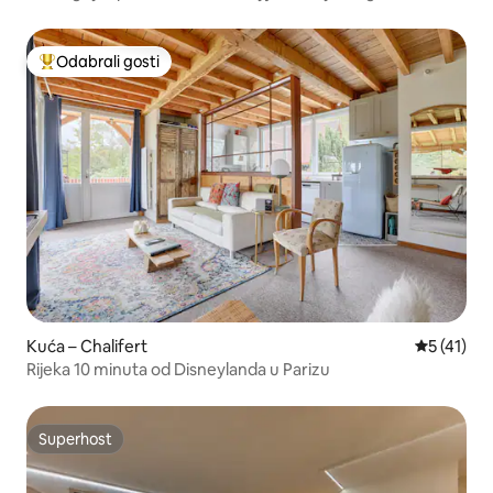
Odabrali gosti
Među najviše rangiranima s oznakom „Odabrali gosti”
Kuća – Chalifert
Prosječna 
5 (41)
Rijeka 10 minuta od Disneylanda u Parizu
Superhost
Superhost