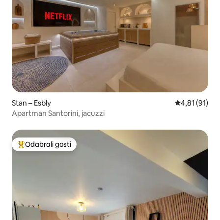
Stan – Esbly
Prosječna ocj
4,81 (91)
Apartman Santorini, jacuzzi
Odabrali gosti
Među najviše rangiranima s oznakom „Odabrali gosti”