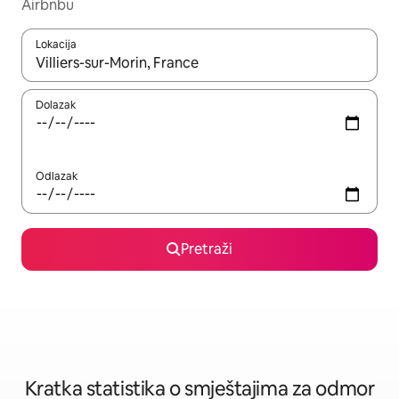
Airbnbu
Lokacija
Kada budu dostupni rezultati, moći ćete ih pregledati koristeći
Dolazak
Odlazak
Pretraži
Kratka statistika o smještajima za odmor