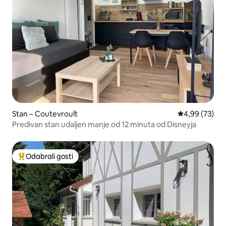
Stan – Coutevroult
Prosječna ocje
4,99 (73)
Predivan stan udaljen manje od 12 minuta od Disneyja
Odabrali gosti
Među najviše rangiranima s oznakom „Odabrali gosti”