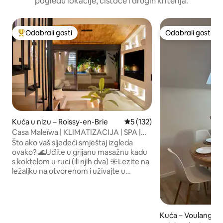
pogledu lokacije, čistoće i drugih kriterija.
Odabrali gosti
Odabrali gosti
Među najviše rangiranima s oznakom „Odabrali gosti”
Odabrali gosti
Kuća u nizu – Roissy-en-Brie
Prosječna ocjena: 5/5, recenz
5 (132)
Casa Maleïwa | KLIMATIZACIJA | SPA |
Nezaboravan boravak
Što ako vaš sljedeći smještaj izgleda
ovako? 🌊Uđite u grijanu masažnu kadu
s koktelom u ruci (ili njih dva) ☀️Lezite na
ležaljku na otvorenom i uživajte u
svježem voću ili dobroj knjizi ☕️Dok voda
teče kako biste se opustili u kadi,
pripremite dobru kavu. 🎬Organizirajte
opuštajući trenutak u ugrađenom
Kuća – Voulangis
dnevnom boravku, dizajniranom za