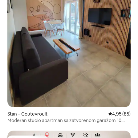
Stan – Coutevroult
Prosječna ocje
4,95 (85)
Moderan studio apartman sa zatvorenom garažom 10
minuta od Disneyja.