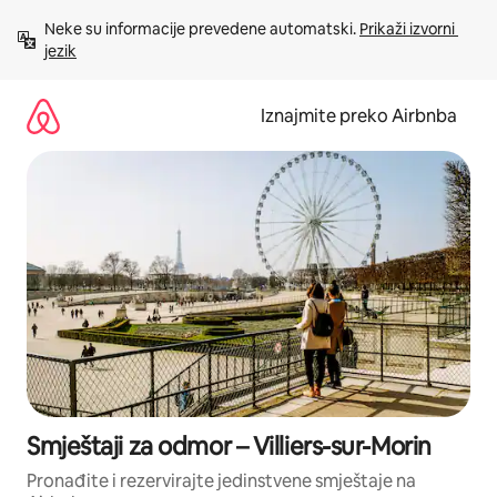
Prijeđi
Neke su informacije prevedene automatski. 
Prikaži izvorni 
na
jezik
sadržaj
Iznajmite preko Airbnba
Smještaji za odmor – Villiers-sur-Morin
Pronađite i rezervirajte jedinstvene smještaje na