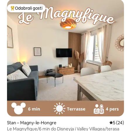
Odabrali gosti
Među najviše rangiranima s oznakom „Odabrali gosti”
Stan – Magny-le-Hongre
Prosječna o
5 (24)
Le Magnyfique/6 min do Disneyja i Valley Villagea/terasa