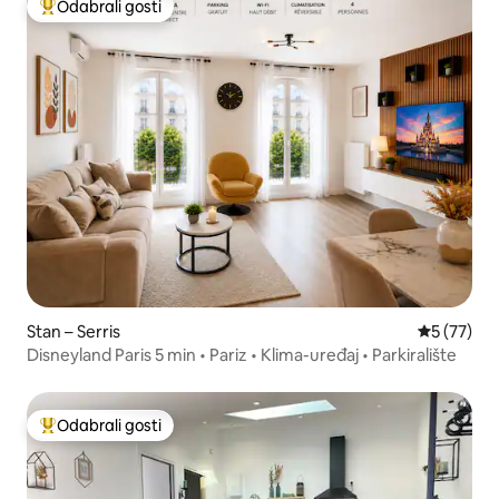
Odabrali gosti
Među najviše rangiranima s oznakom „Odabrali gosti”
Stan – Serris
Prosječna 
5 (77)
Disneyland Paris 5 min • Pariz • Klima-uređaj • Parkiralište
Odabrali gosti
Među najviše rangiranima s oznakom „Odabrali gosti”