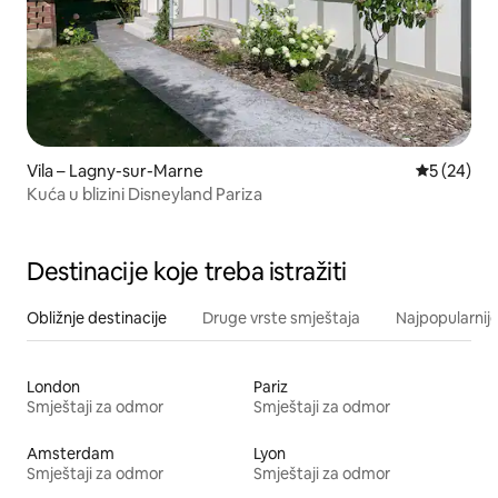
Vila – Lagny-sur-Marne
Prosječna o
5 (24)
Kuća u blizini Disneyland Pariza
Destinacije koje treba istražiti
Obližnje destinacije
Druge vrste smještaja
Najpopularnije
London
Pariz
Smještaji za odmor
Smještaji za odmor
Amsterdam
Lyon
Smještaji za odmor
Smještaji za odmor