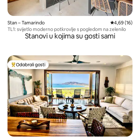
Stan – Tamarindo
Prosječna ocje
4,69 (16)
TL1: svijetlo moderno potkrovlje s pogledom na zelenilo
Stanovi u kojima su gosti sami
Odabrali gosti
Među najviše rangiranima s oznakom „Odabrali gosti”