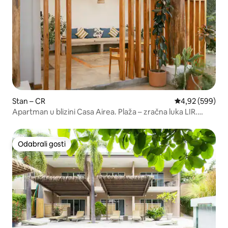
Stan – CR
Prosječna ocjen
4,92 (599)
Apartman u blizini Casa Airea. Plaža – zračna luka LIR.
Veliki bračni krevet
Odabrali gosti
Odabrali gosti