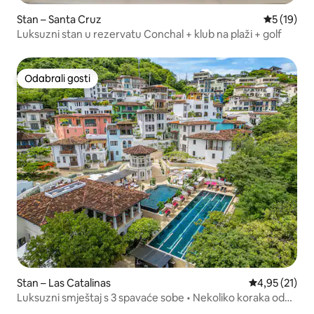
Stan – Santa Cruz
Prosječna 
5 (19)
Luksuzni stan u rezervatu Conchal + klub na plaži + golf
Odabrali gosti
Odabrali gosti
Stan – Las Catalinas
Prosječna ocje
4,95 (21)
Luksuzni smještaj s 3 spavaće sobe • Nekoliko koraka od
plaže • Bazen + teretana