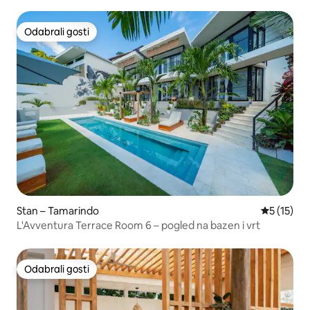
Odabrali gosti
Odabrali gosti
Stan – Tamarindo
Prosječna 
5 (15)
L'Avventura Terrace Room 6 – pogled na bazen i vrt
Odabrali gosti
Odabrali gosti