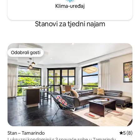
Klima-uređaj
Stanovi za tjedni najam
Odabrali gosti
Odabrali gosti
Stan – Tamarindo
Prosječna
5 (8)
Luksuzni kondominij s 3 spavaće sobe u Tamarindu,