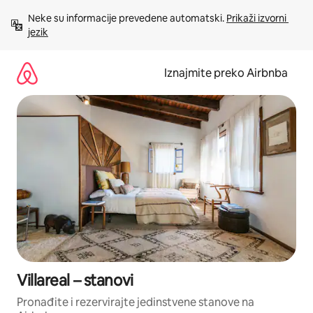
Prijeđi
Neke su informacije prevedene automatski. 
Prikaži izvorni 
na
jezik
sadržaj
Iznajmite preko Airbnba
Villareal – stanovi
Pronađite i rezervirajte jedinstvene stanove na