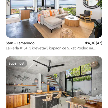
Stan – Tamarindo
Prosječna ocje
4,96 (47)
La Perla #154: 3 kreveta/3 kupaonice 5. kat Pogled na
ocean!
Superhost
Superhost