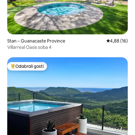
Stan – Guanacaste Province
Prosječna ocje
4,88 (16)
Villarreal Oasis soba 4
Odabrali gosti
Među najviše rangiranima s oznakom „Odabrali gosti”