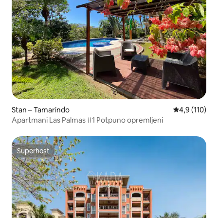
Stan – Tamarindo
Prosječna ocj
4,9 (110)
Apartmani Las Palmas #1 Potpuno opremljeni
Superhost
Superhost