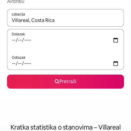
Airbnbu
Lokacija
Kada budu dostupni rezultati, moći ćete ih pregledati koristeći
Dolazak
Odlazak
Pretraži
Kratka statistika o stanovima – Villareal