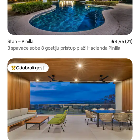
Stan – Pinilla
Prosječna ocje
4,95 (21)
3 spavaće sobe 8 gostiju pristup plaži Hacienda Pinilla
Odabrali gosti
Među najviše rangiranima s oznakom „Odabrali gosti”