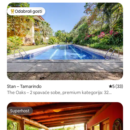
Odabrali gosti
Među najviše rangiranima s oznakom „Odabrali gosti”
Stan – Tamarindo
Prosječna 
5 (33)
The Oaks – 2 spavaće sobe, premium kategorija: 32
vrhunska sadržaja
Superhost
Superhost