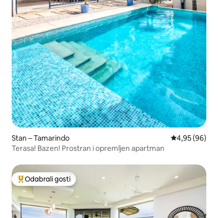
Stan – Tamarindo
Prosječna ocje
4,95 (96)
Terasa! Bazen! Prostran i opremljen apartman
Odabrali gosti
Među najviše rangiranima s oznakom „Odabrali gosti”