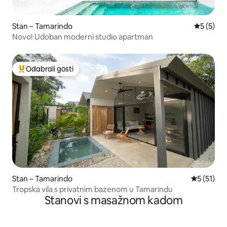
Stan – Tamarindo
Prosječna
5 (5)
Novo! Udoban moderni studio apartman
Odabrali gosti
Među najviše rangiranima s oznakom „Odabrali gosti”
Stan – Tamarindo
Prosječna 
5 (51)
Tropska vila s privatnim bazenom u Tamarindu
Stanovi s masažnom kadom