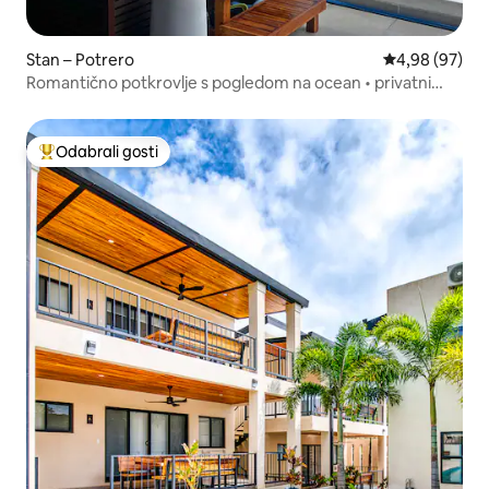
Stan – Potrero
Prosječna ocje
4,98 (97)
Romantično potkrovlje s pogledom na ocean • privatni
bazen + veliki bračni krevet
Odabrali gosti
Među najviše rangiranima s oznakom „Odabrali gosti”