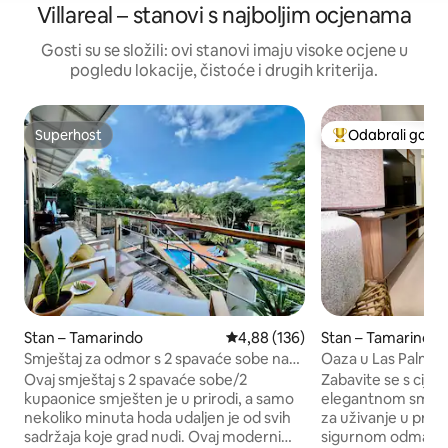
Villareal – stanovi s najboljim ocjenama
Gosti su se složili: ovi stanovi imaju visoke ocjene u
pogledu lokacije, čistoće i drugih kriterija.
Superhost
Odabrali gosti
Superhost
Među najviše ran
Stan – Tamarindo
Prosječna ocjena: 4,88/5, recenz
4,88 (136)
Stan – Tamarindo
Smještaj za odmor s 2 spavaće sobe na
Oaza u Las Palma
savršenoj lokaciji i brzim Wi-Fi-jem
Ovaj smještaj s 2 spavaće sobe/2
Zabavite se s cijel
kupaonice smješten je u prirodi, a samo
elegantnom smješt
nekoliko minuta hoda udaljen je od svih
za uživanje u pr
sadržaja koje grad nudi. Ovaj moderni
sigurnom odmarali