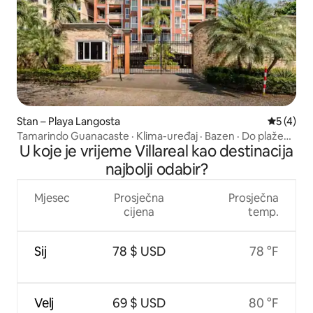
Stan – Playa Langosta
Prosječna
5 (4)
Tamarindo Guanacaste · Klima-uređaj · Bazen · Do plaže
U koje je vrijeme Villareal kao destinacija
možete doći pješice
najbolji odabir?
Mjesec
Prosječna
Prosječna
cijena
temp.
Sij
78 $ USD
78 °F
Velj
69 $ USD
80 °F