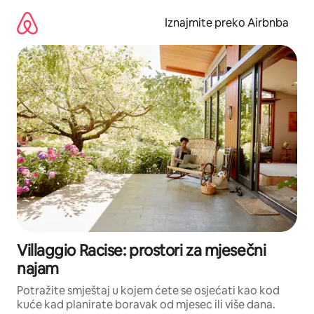
Prijeđi
na
Iznajmite preko Airbnba
sadržaj
Villaggio Racise: prostori za mjesečni
najam
Potražite smještaj u kojem ćete se osjećati kao kod
kuće kad planirate boravak od mjesec ili više dana.