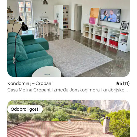
Kondominij – Cropani
Prosječna 
5 (11)
Casa Melina Cropani. Između Jonskog mora i kalabrijske
Sile.
Odabrali gosti
Odabrali gosti