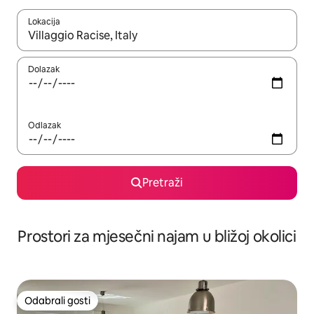
Lokacija
Kada budu dostupni rezultati, moći ćete ih pregledati koristeći
Dolazak
Odlazak
Pretraži
Prostori za mjesečni najam u bližoj okolici
Odabrali gosti
Odabrali gosti