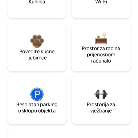
Kuhinja
Wi-Fi
Prostor za rad na
Povedite kućne
prijenosnom
ljubimce
računalu
Besplatan parking
Prostorija za
u sklopu objekta
vježbanje