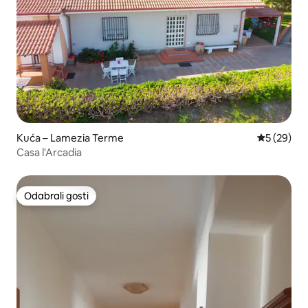
Kuća – Lamezia Terme
Prosječna o
5 (29)
Casa l'Arcadia
Odabrali gosti
Odabrali gosti