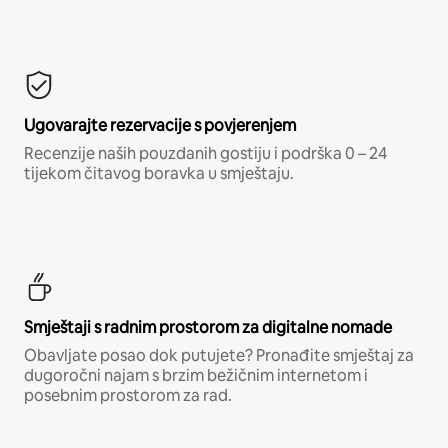
Ugovarajte rezervacije s povjerenjem
Recenzije naših pouzdanih gostiju i podrška 0 – 24
tijekom čitavog boravka u smještaju.
Smještaji s radnim prostorom za digitalne nomade
Obavljate posao dok putujete? Pronađite smještaj za
dugoročni najam s brzim bežičnim internetom i
posebnim prostorom za rad.