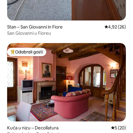
Stan – San Giovanni in Fiore
Prosječna ocje
4,92 (26)
San Giovanni u Fioreu
Odabrali gosti
Među najviše rangiranima s oznakom „Odabrali gosti”
Kuća u nizu – Decollatura
Prosječna o
5 (20)