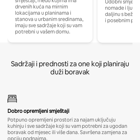
smještaji, među kojima ima
Udobni smještaj
drvenih kuća na mirnim
nomade i ljude 
lokacijama u planinama i
daljinu s bežič
stanova u urbanim sredinama,
i posebnim pro
imaju sve sadržaje koji su vam
potrebni u vašem domu.
Sadržaji i prednosti za one koji planiraju
duži boravak
Dobro opremljeni smještaji
Potpuno opremljeni prostori za najam uključuju
kuhinju i sve sadržaje koji su vam potrebni za ugodan
boravak od mjesec ili više dana. Savršena zamjena za
opciju podnajma.