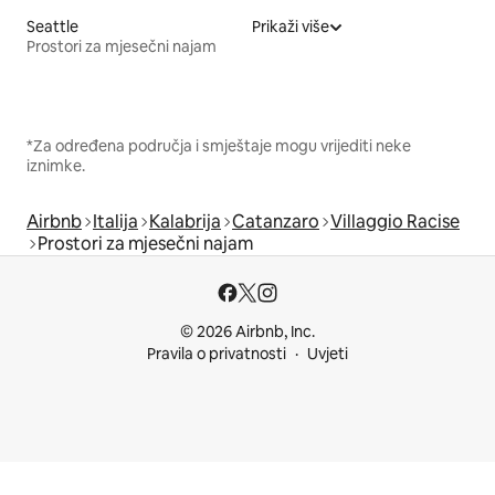
Seattle
Prikaži više
Prostori za mjesečni najam
*Za određena područja i smještaje mogu vrijediti neke
iznimke.
Airbnb
Italija
Kalabrija
Catanzaro
Villaggio Racise
Prostori za mjesečni najam
© 2026 Airbnb, Inc.
Pravila o privatnosti
Uvjeti