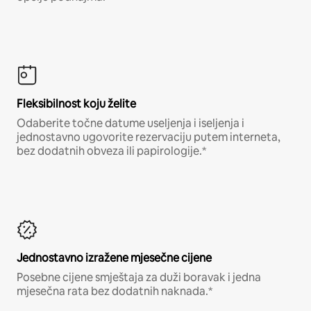
Fleksibilnost koju želite
Odaberite točne datume useljenja i iseljenja i
jednostavno ugovorite rezervaciju putem interneta,
bez dodatnih obveza ili papirologije.*
Jednostavno izražene mjesečne cijene
Posebne cijene smještaja za duži boravak i jedna
mjesečna rata bez dodatnih naknada.*