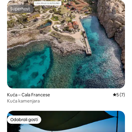
Superhost
Superhost
Kuća – Cala Francese
Prosječna
5 (7)
Kuća kamenjara
Odabrali gosti
Odabrali gosti