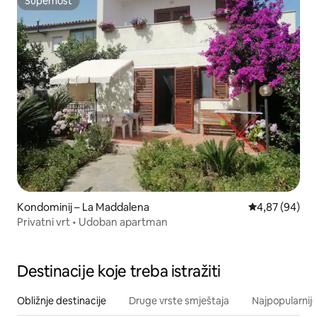
Superhost
Superhost
Kondominij – La Maddalena
Prosječna ocje
4,87 (94)
Privatni vrt • Udoban apartman
Destinacije koje treba istražiti
Obližnje destinacije
Druge vrste smještaja
Najpopularnije