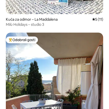
Kuća za odmor – La Maddalena
Prosječna 
5 (11)
Milù Holidays – studio 3
Odabrali gosti
Među najviše rangiranima s oznakom „Odabrali gosti”