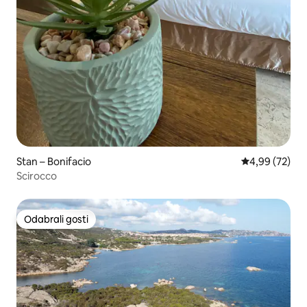
Stan – Bonifacio
Prosječna ocje
4,99 (72)
Scirocco
Odabrali gosti
Odabrali gosti