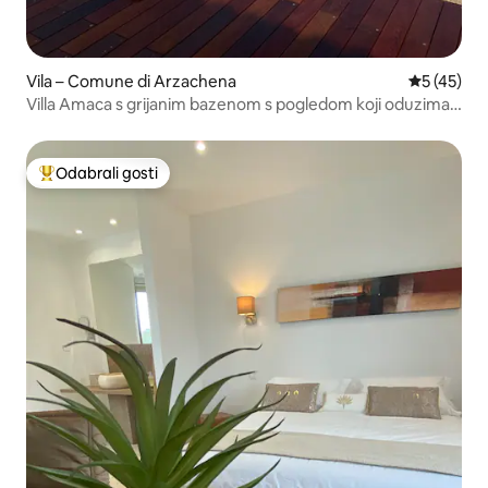
Vila – Comune di Arzachena
Prosječna 
5 (45)
Villa Amaca s grijanim bazenom s pogledom koji oduzima
dah
Odabrali gosti
Među najviše rangiranima s oznakom „Odabrali gosti”