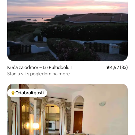
Kuća za odmor – Lu Pultiddolu I
Prosječna ocje
4,97 (33)
Stan u vili s pogledom na more
Odabrali gosti
Među najviše rangiranima s oznakom „Odabrali gosti”