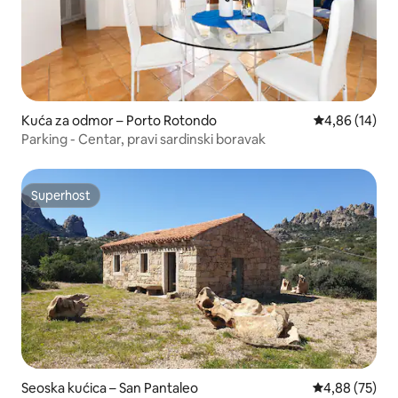
Kuća za odmor – Porto Rotondo
Prosječna ocje
4,86 (14)
Parking - Centar, pravi sardinski boravak
Superhost
Superhost
Seoska kućica – San Pantaleo
Prosječna ocje
4,88 (75)