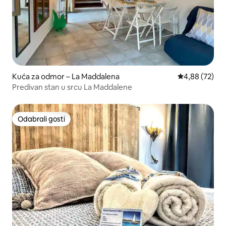
Kuća za odmor – La Maddalena
Prosječna ocje
4,88 (72)
Predivan stan u srcu La Maddalene
Odabrali gosti
Odabrali gosti