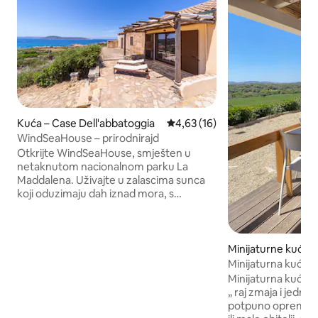
Kuća – Case Dell'abbatoggia
Prosječna ocjena: 4,63/5, recen
4,63 (16)
WindSeaHouse – prirodnirajd
Otkrijte WindSeaHouse, smješten u
netaknutom nacionalnom parku La
Maddalena. Uživajte u zalascima sunca
koji oduzimaju dah iznad mora, s
pogledom na Korziku, Sardiniju, Budelli,
Santa Maria i otoke Razzoli. U blizini
najboljih plaža na otoku, naše eko
odmaralište jedna je od najstarijih kuća
Minijaturne kuće –
na otoku i može se pohvaliti
Minijaturna kuća 
jedinstvenim šarmom. Doživite ekološki
Minijaturna kuća s
način života uz sustav za recikliranje
„ raj zmaja i jedrenja na 
vode i ekološki prihvatljive deterdžente.
potpuno opremljen. Savršeno za pa
Uronite u prirodu u WindSeaHouseu,