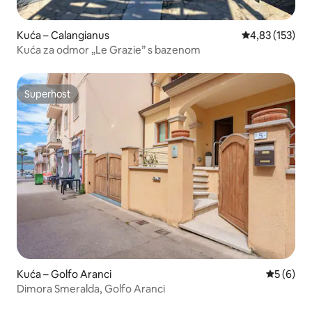
Kuća – Calangianus
Prosječna ocjen
4,83 (153)
Kuća za odmor „Le Grazie” s bazenom
Superhost
Superhost
Kuća – Golfo Aranci
Prosječna
5 (6)
Dimora Smeralda, Golfo Aranci