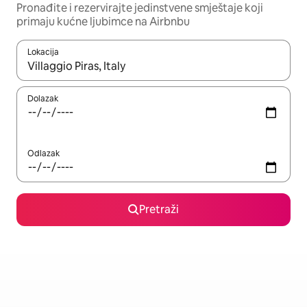
Pronađite i rezervirajte jedinstvene smještaje koji
primaju kućne ljubimce na Airbnbu
Lokacija
Kada budu dostupni rezultati, moći ćete ih pregledati koristeći
Dolazak
Odlazak
Pretraži