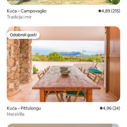
Kuća – Campovaglio
Prosječna ocjen
4,89 (215)
Tradicija i mir
Odabrali gosti
Odabrali gosti
Kuća – Pittulongu
Prosječna ocje
4,96 (24)
MaraVilla