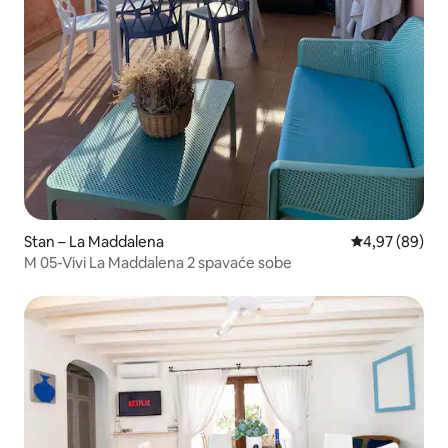
Stan – La Maddalena
Prosječna ocje
4,97 (89)
M 05-Vivi La Maddalena 2 spavaće sobe