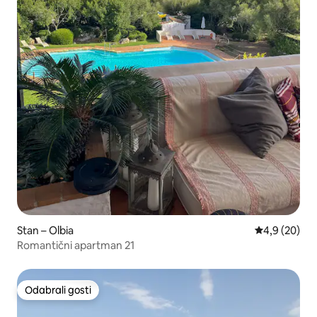
Stan – Olbia
Prosječna ocj
4,9 (20)
Romantični apartman 21
Odabrali gosti
Odabrali gosti