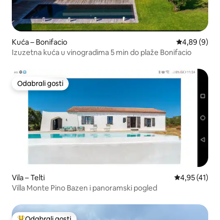
Kuća – Bonifacio
Prosječna ocj
4,89 (9)
Izuzetna kuća u vinogradima 5 min do plaže Bonifacio
Odabrali gosti
Odabrali gosti
Vila – Telti
Prosječna ocj
4,95 (41)
Villa Monte Pino Bazen i panoramski pogled
Odabrali gosti