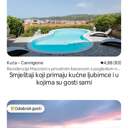
Kuća – Cannigione
Prosječna ocje
4,88 (83)
Rezidencija Maccioni s privatnim bazenom s pogledom na
Smještaji koji primaju kućne ljubimce i u
more!
kojima su gosti sami
Odabrali gosti
Među najviše rangiranima s oznakom „Odabrali gosti”