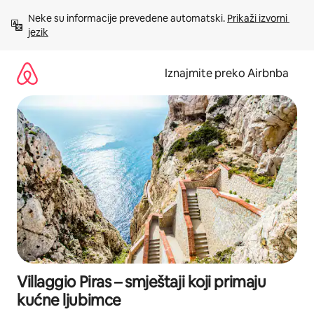
Prijeđi
Neke su informacije prevedene automatski. 
Prikaži izvorni 
na
jezik
sadržaj
Iznajmite preko Airbnba
Villaggio Piras – smještaji koji primaju
kućne ljubimce