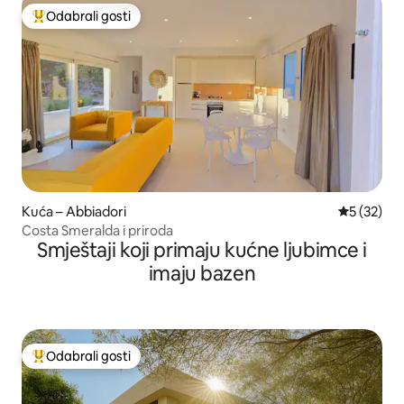
Odabrali gosti
Među najviše rangiranima s oznakom „Odabrali gosti”
Kuća – Abbiadori
Prosječna 
5 (32)
Costa Smeralda i priroda
Smještaji koji primaju kućne ljubimce i
imaju bazen
Odabrali gosti
Među najviše rangiranima s oznakom „Odabrali gosti”