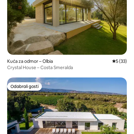
Kuća za odmor – Olbia
Prosječna 
5 (33)
Crystal House – Costa Smeralda
Odabrali gosti
Odabrali gosti