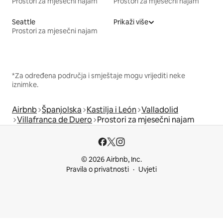
Prostori za mjesečni najam
Prostori za mjesečni najam
Seattle
Prikaži više
Prostori za mjesečni najam
*Za određena područja i smještaje mogu vrijediti neke
iznimke.
Airbnb
Španjolska
Kastilja i León
Valladolid
Villafranca de Duero
Prostori za mjesečni najam
© 2026 Airbnb, Inc.
Pravila o privatnosti
Uvjeti