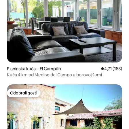
Planinska kuća – El Campillo
Prosječna ocje
4,71 (163)
Kuća 4 km od Medine del Campo u borovoj šumi
Odabrali gosti
Odabrali gosti