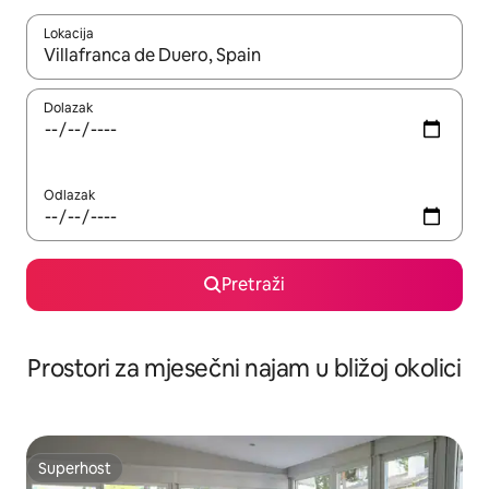
Lokacija
Kada budu dostupni rezultati, moći ćete ih pregledati koristeći
Dolazak
Odlazak
Pretraži
Prostori za mjesečni najam u bližoj okolici
Superhost
Superhost