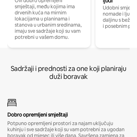
ljudi
Ovi dobro opremljeni
smještaji, među kojima ima
Udobni smještaj
drvenih kuća na mirnim
nomade i ljude 
lokacijama u planinama i
daljinu s bežič
stanova u urbanim sredinama,
i posebnim pro
imaju sve sadržaje koji su vam
potrebni u vašem domu.
Sadržaji i prednosti za one koji planiraju
duži boravak
Dobro opremljeni smještaji
Potpuno opremljeni prostori za najam uključuju
kuhinju i sve sadržaje koji su vam potrebni za ugodan
boravak od mjesec ili više dana. Savršena zamjena za