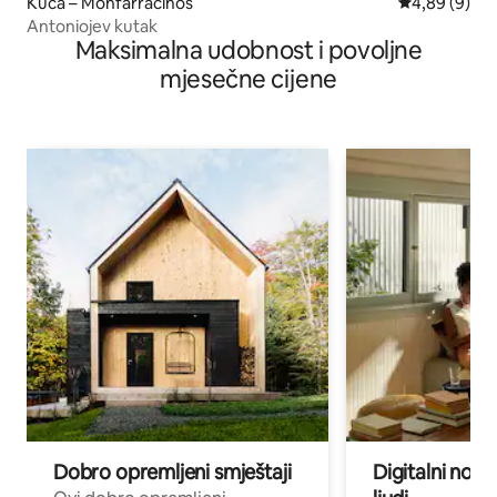
Kuća – Monfarracinos
Prosječna ocj
4,89 (9)
Antoniojev kutak
Maksimalna udobnost i povoljne
mjesečne cijene
Dobro opremljeni smještaji
Digitalni noma