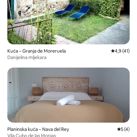
Kuća – Granja de Moreruela
Prosječna oc
4,9 (41)
Danijelina mljekara
Planinska kuća – Nava del Rey
Prosječna
5 (4)
Vila Cubo de las Monjas