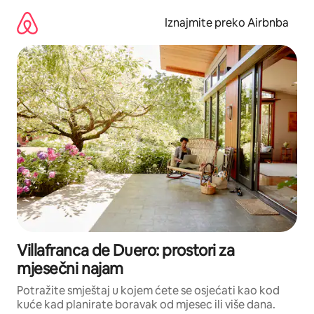
Prijeđi
na
Iznajmite preko Airbnba
sadržaj
Villafranca de Duero: prostori za
mjesečni najam
Potražite smještaj u kojem ćete se osjećati kao kod
kuće kad planirate boravak od mjesec ili više dana.