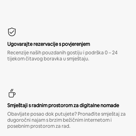
Ugovarajte rezervacije s povjerenjem
Recenzije naših pouzdanih gostiju i podrška 0 – 24
tijekom čitavog boravka u smještaju.
Smještaji s radnim prostorom za digitalne nomade
Obavljate posao dok putujete? Pronađite smještaj za
dugoročni najam s brzim bežičnim internetom i
posebnim prostorom za rad.