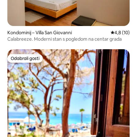
Kondominij – Villa San Giovanni
Prosječna oc
4,8 (10)
Calabreeze. Moderni stan s pogledom na centar grada
Odabrali gosti
Odabrali gosti