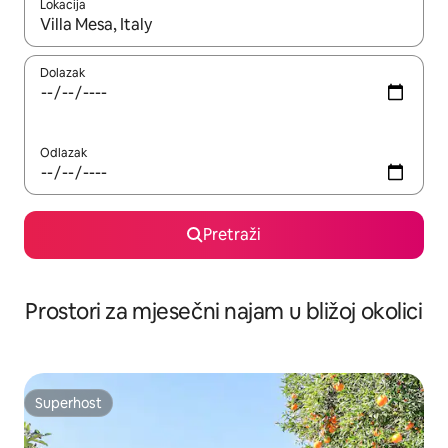
Lokacija
Kada budu dostupni rezultati, moći ćete ih pregledati koristeći
Dolazak
Odlazak
Pretraži
Prostori za mjesečni najam u bližoj okolici
Superhost
Superhost