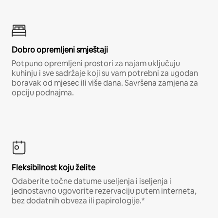
Dobro opremljeni smještaji
Potpuno opremljeni prostori za najam uključuju
kuhinju i sve sadržaje koji su vam potrebni za ugodan
boravak od mjesec ili više dana. Savršena zamjena za
opciju podnajma.
Fleksibilnost koju želite
Odaberite točne datume useljenja i iseljenja i
jednostavno ugovorite rezervaciju putem interneta,
bez dodatnih obveza ili papirologije.*