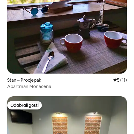
Stan – Procjepak
Prosječna 
5 (11)
Apartman Monacena
Odabrali gosti
Odabrali gosti