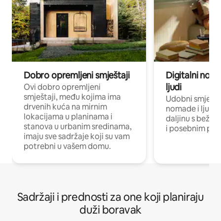
Dobro opremljeni smještaji
Digitalni noma
ljudi
Ovi dobro opremljeni
smještaji, među kojima ima
Udobni smještaj
drvenih kuća na mirnim
nomade i ljude 
lokacijama u planinama i
daljinu s bežič
stanova u urbanim sredinama,
i posebnim pro
imaju sve sadržaje koji su vam
potrebni u vašem domu.
Sadržaji i prednosti za one koji planiraju
duži boravak