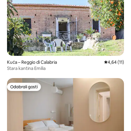
Kuća – Reggio di Calabria
Prosječna ocj
4,64 (11)
Stara kantina Emilia
Odabrali gosti
Odabrali gosti