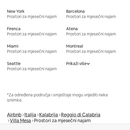
New York
Barcelona
Prostori za mjesečni najam
Prostori za mjesečni najam
Firenca
Atena
Prostori za mjesečni najam
Prostori za mjesečni najam
Miami
Montreal
Prostori za mjesečni najam
Prostori za mjesečni najam
Seattle
Prikaži više
Prostori za mjesečni najam
*Za određena područja i smještaje mogu vrijediti neke
iznimke.
Airbnb
Italija
Kalabrija
Reggio di Calabria
Villa Mesa
Prostori za mjesečni najam