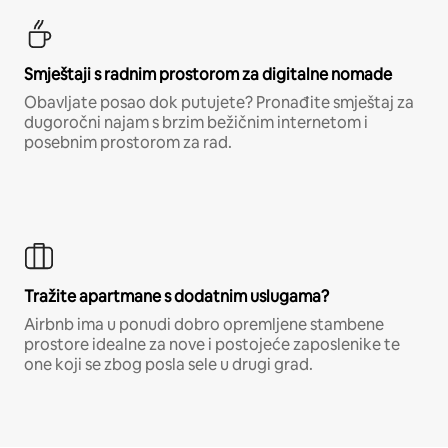
Smještaji s radnim prostorom za digitalne nomade
Obavljate posao dok putujete? Pronađite smještaj za
dugoročni najam s brzim bežičnim internetom i
posebnim prostorom za rad.
Tražite apartmane s dodatnim uslugama?
Airbnb ima u ponudi dobro opremljene stambene
prostore idealne za nove i postojeće zaposlenike te
one koji se zbog posla sele u drugi grad.