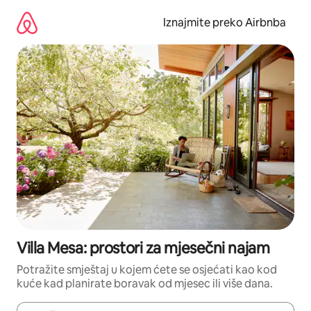
Prijeđi
na
Iznajmite preko Airbnba
sadržaj
Villa Mesa: prostori za mjesečni najam
Potražite smještaj u kojem ćete se osjećati kao kod
kuće kad planirate boravak od mjesec ili više dana.