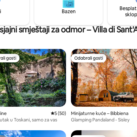
koraka od ulaznih vrata. Kućni
i zidna kutija za električna vozila
Besplat
u dobrodošli
i
Bazen
sklo
sjajni smještaji za odmor – Villa di Sant'
li gosti
Odabrali gosti
više rangiranima s oznakom „Odabrali gosti”
Odabrali gosti
5, recenzija: 53
dine
Prosječna ocjena: 5/5, recenzija: 50
5 (50)
Minijaturne kuće – Bibbiena
kutak u Toskani, samo za vas
Glamping Pandaland - Sisley