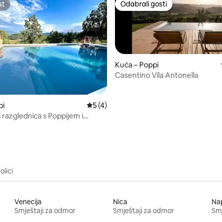
st
Odabrali gosti
st
Odabrali gosti
Kuća – Poppi
Casentino Vila Antonella
5, recenzija: 48
pi
Prosječna ocjena: 5/5, recenzija: 4
5 (4)
 razglednica s Poppijem i
m brežuljcima
olici
Venecija
Nica
Nap
Smještaji za odmor
Smještaji za odmor
Smj