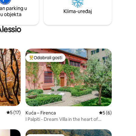
odmoru. Naša gostinjska kuća nalazi se u
.
an parking u
jednom od vrtnih paviljona vile.
Klima-uređaj
pu objekta
Alessio
Odabrali gosti
Među najviše rangiranima s oznakom „Odabrali gosti”
Prosječna ocjena: 5/5, recenzija: 17
5 (17)
Kuća – Firenca
Prosječna ocjena: 
5 (6)
I Palpiti - Dream Villa in the heart of
Florence