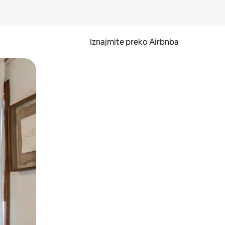
Iznajmite preko Airbnba
li prelaskom prstom po zaslonu.