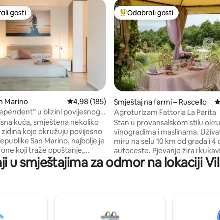
li gosti
Odabrali gosti
više rangiranima s oznakom „Odabrali gosti”
Među najviše rangiranima s oz
, recenzija: 137
n Marino
Prosječna ocjena: 4,98/5, recenzija: 185
4,98 (185)
Smještaj na farmi – Ruscello
P
ependent” u blizini povijesnog
Agroturizam Fattoria La Parita
sna kuća, smještena nekoliko
Stan u provansalskom stilu okr
 zidina koje okružuju povijesno
vinogradima i maslinama. Uživa
epublike San Marino, najbolje je
miru na selu 10 km od grada i 4 
 one koji traže opuštanje,
autoceste. Pjevanje žira i kukav
i u smještajima za odmor na lokaciji Vil
t i prekrasan pogled na okolne
muzika u dnevnom boravku dok
Kuća, moderna i s pažnjom
među maslinama. Uključuje osn
m detaljima, savršena je za
talijanski doručak (kava, čaj, mli
arove ili male grupe koji žele
itd.). Ako želite bogatiji doruč
nezaboravno iskustvo. Veliki i
za stolom, cijena je 15 EUR po os
nizirani prostori osmišljeni su
EUR za djecu od 5 do 15 godina,
udobnost. Besplatan parking
za djecu mlađu od 5 godina). D