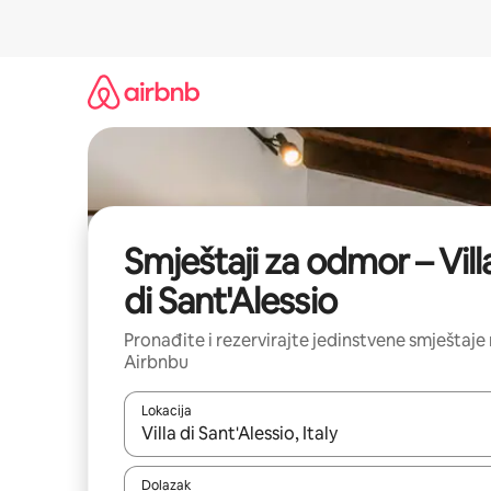
Prijeđi
na
sadržaj
Smještaji za odmor – Vill
di Sant'Alessio
Pronađite i rezervirajte jedinstvene smještaje
Airbnbu
Lokacija
Kada budu dostupni rezultati, moći ćete ih pregle
Dolazak