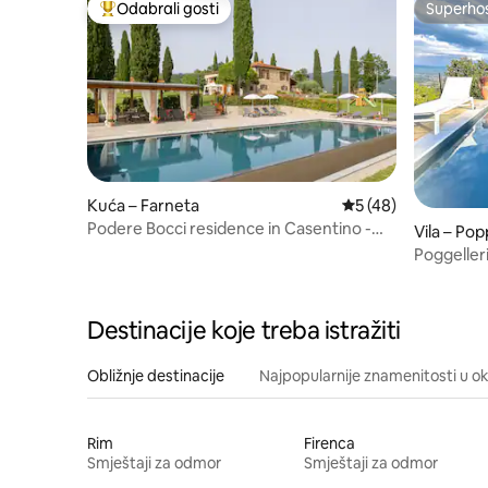
Odabrali gosti
Superho
Među najviše rangiranima s oznakom „Odabrali gosti”
Superho
Kuća – Farneta
Prosječna ocjena: 5/
5 (48)
Podere Bocci residence in Casentino -
Vila – Pop
Villa Intera
Poggelleri
toskanski
Destinacije koje treba istražiti
Obližnje destinacije
Najpopularnije znamenitosti u ok
Rim
Firenca
Smještaji za odmor
Smještaji za odmor