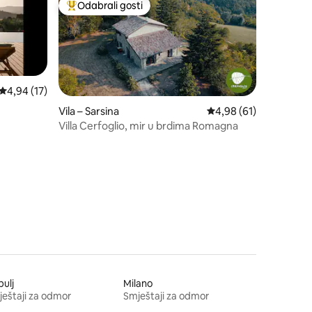
Odabrali gosti
Među najviše rangiranima s oznakom „Odabrali gosti”
Prosječna ocjena: 4,94/5, recenzija: 17
4,94 (17)
Vila – Sarsina
Prosječna ocjena: 4,98
4,98 (61)
Villa Cerfoglio, mir u brdima Romagna
ulj
Milano
eštaji za odmor
Smještaji za odmor