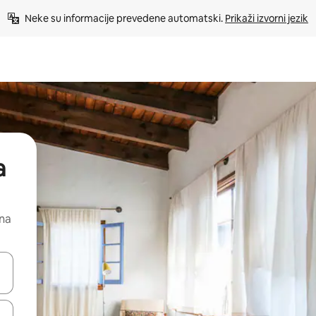
Neke su informacije prevedene automatski. 
Prikaži izvorni jezik
a
 na
dati koristeći se strelicama prema gore i prema dolje, kao i dodirom i