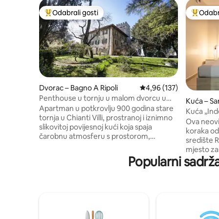
Odabrali gosti
Odabra
Među najviše rangiranima s oznakom „Odabrali gosti”
Među naj
Dvorac – Bagno A Ripoli
Prosječna ocjena: 4,96/5
4,96 (137)
Penthouse u tornju u malom dvorcu u
Kuća – Sa
blizini Firence
Apartman u potkrovlju 900 godina stare
Kuća „Ind
tornja u Chianti Villi, prostranoj i iznimno
centra
Ova neovi
slikovitoj povijesnoj kući koja spaja
koraka od
čarobnu atmosferu s prostorom,
središte R
svjetlošću, poviješću i praktičnošću.
mjesto za
(Klima-uređaj u cijelom smještaju.)
Popularni sadržaj
privatnos
Pogled od 360° na toskanske brežuljke
planine. 
sve do Firence, nalik na sliku; privatno
posvećeno
imanje okupano suncem. Savršena
obitelji, p
lokacija za nezaboravan obiteljski
doživjeti 
boravak. Prostrano privatno imanje
dobro orga
(uključujući šumu). U pješačkoj
za svaku 