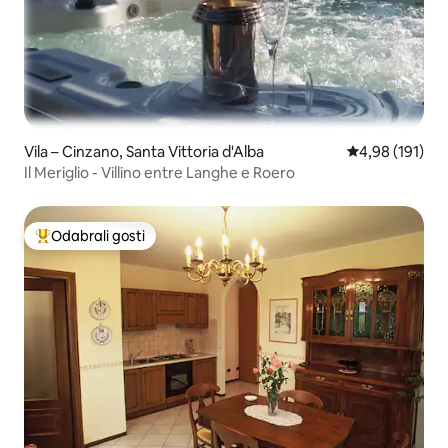
Vila – Cinzano, Santa Vittoria d'Alba
Prosječna ocjen
4,98 (191)
Il Meriglio - Villino entre Langhe e Roero
Odabrali gosti
Među najviše rangiranima s oznakom „Odabrali gosti”