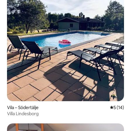
Vila – Södertälje
Prosječna 
5 (14)
Villa Lindesborg