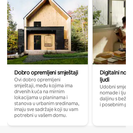
Dobro opremljeni smještaji
Digitalni noma
ljudi
Ovi dobro opremljeni
smještaji, među kojima ima
Udobni smještaj
drvenih kuća na mirnim
nomade i ljude 
lokacijama u planinama i
daljinu s bežič
stanova u urbanim sredinama,
i posebnim pro
imaju sve sadržaje koji su vam
potrebni u vašem domu.