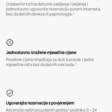
Odaberite točne datume useljenja i iseljenja i
jednostavno ugovorite rezervaciju putem interneta,
bez dodatnih obveza ili papirologije.*
Jednostavno izražene mjesečne cijene
Posebne cijene smještaja za duži boravak i jedna
mjesečna rata bez dodatnih naknada.*
Ugovarajte rezervacije s povjerenjem
Recenzije naših pouzdanih gostiju i podrška 0 – 24