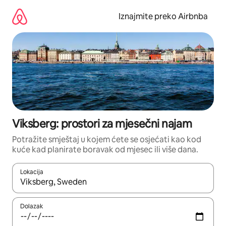
Prijeđi
na
Iznajmite preko Airbnba
sadržaj
Viksberg: prostori za mjesečni najam
Potražite smještaj u kojem ćete se osjećati kao kod
kuće kad planirate boravak od mjesec ili više dana.
Lokacija
Kada budu dostupni rezultati, moći ćete ih pregledati koristeći
Dolazak