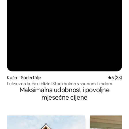
Kuća – Södertälje
Prosječna 
5 (33)
Luksuzna kuća u blizini Stockholma s saunom i kadom
Maksimalna udobnost i povoljne
mjesečne cijene