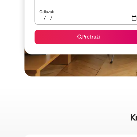
Odlazak
Pretraži
K