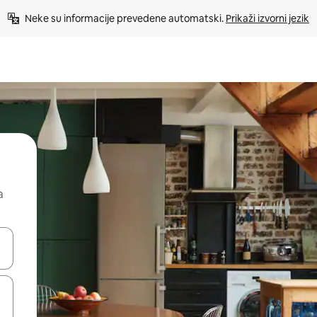
Neke su informacije prevedene automatski. 
Prikaži izvorni jezik
a
dati koristeći se strelicama prema gore i prema dolje, kao i dodirom i