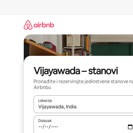
Prijeđi
na
sadržaj
Vijayawada – stanovi
Pronađite i rezervirajte jedinstvene stanove n
Airbnbu
Lokacija
Kada budu dostupni rezultati, moći ćete ih pregle
Dolazak