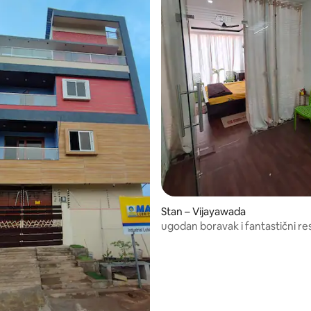
Stan – Vijayawada
ugodan boravak i fantastični re
blizini