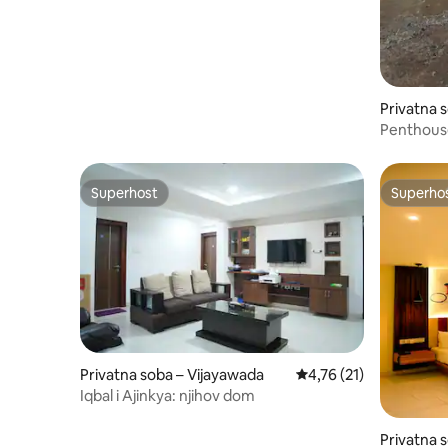
Privatna 
Penthouse
uređajem
Superhost
Superho
Superhost
Superho
Privatna soba – Vijayawada
Prosječna ocjena: 4,76
4,76 (21)
Iqbal i Ajinkya: njihov dom
Privatna 