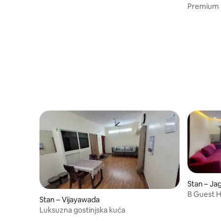
Premium s
Stan – Ja
B Guest 
Stan – Vijayawada
Luksuzna gostinjska kuća