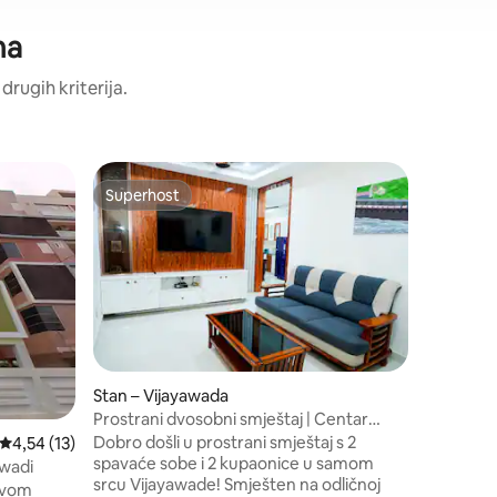
ma
drugih kriterija.
Stan – V
Superhost
Superhost
Lakshmi's
Utočište na g
mir bez p
na poslje
apartman 
sobe. Idea
udobna kr
kupaonicu
besprije
Stan – Vijayawada
praktičnosti - namirnice
Prostrani dvosobni smještaj | Centar
prizemlju
grada i trgovački centri | Vijayawada
Dobro došli u prostrani smještaj s 2
Prosječna ocjena: 4,54/5, recenzija: 13
4,54 (13)
kazalište
spavaće sobe i 2 kupaonice u samom
udaljeni su
awadi
srcu Vijayawade! Smješten na odličnoj
se i pošt
 ovom