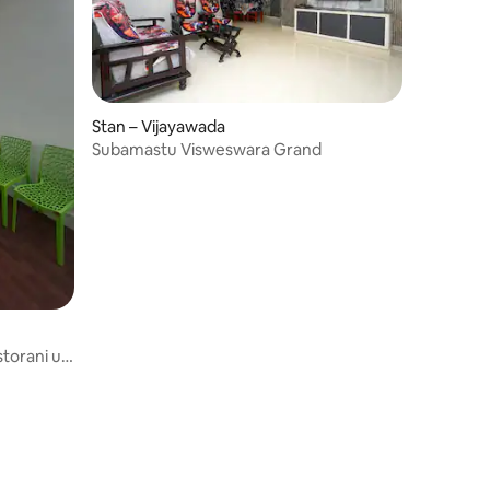
Stan – Vijayawada
Subamastu Visweswara Grand
storani u