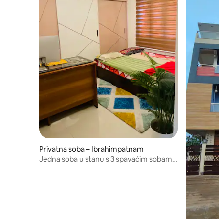
Privatna soba – Ibrahimpatnam
Jedna soba u stanu s 3 spavaćim sobama
i kuhinjom: DoT 2