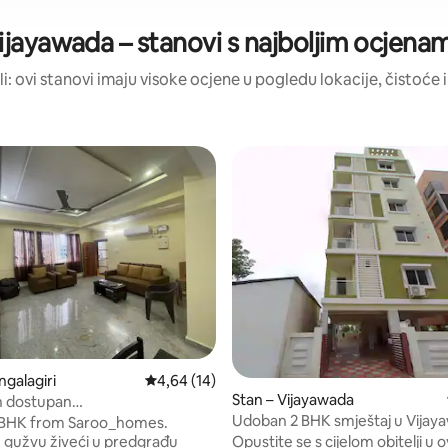
ijayawada – stanovi s najboljim ocjena
ili: ovi stanovi imaju visoke ocjene u pogledu lokacije, čistoće i 
/5, recenzija: 10
ngalagiri
Prosječna ocjena: 4,64/5, recenzija: 14
4,64 (14)
Stan – Vijayawada
n dostupan
Udoban 2 BHK smještaj u Vijay
/Mangalgiri/Vijayawada
BHK from Saroo_homes.
Opustite se s cijelom obitelji u
e gužvu živeći u predgrađu