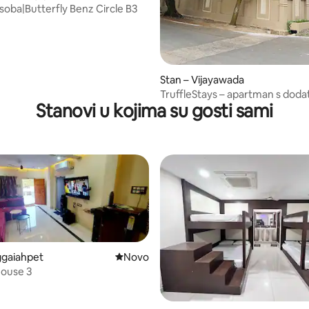
oba|Butterfly Benz Circle B3
Stan – Vijayawada
TruffleStays – apartman s dod
Stanovi u kojima su gosti sami
uslugama
ggaiahpet
Novi smještaj
Novo
House 3