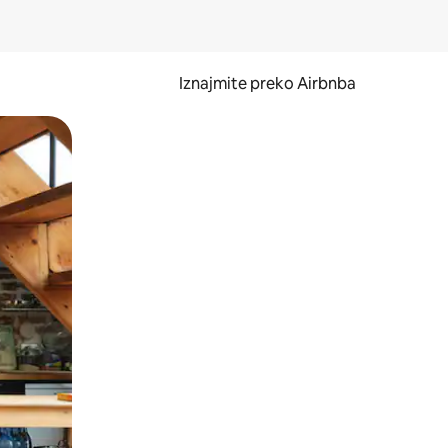
Iznajmite preko Airbnba
li prelaskom prstom po zaslonu.