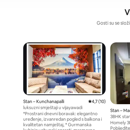
V
Gosti su se slož
Stan – Kunchanapalli
Prosječna ocjena: 4,7
4,7 (10)
luksuzni smještaji u vijayawadi
Stan – Ma
*Prostrani dnevni boravak: elegantno
3BHK sta
uređenje, izvanredan pogled s balkona i
Atmakuru
Homely 3
kvalitetan namještaj, * Gurmanska
Pobijedit