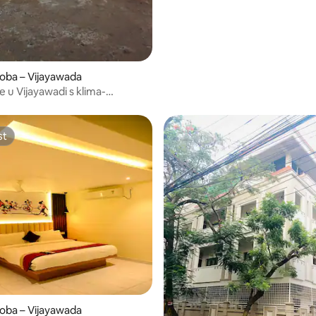
soba – Vijayawada
 u Vijayawadi s klima-
 (A/C)
st
st
/5, recenzija: 21
soba – Vijayawada