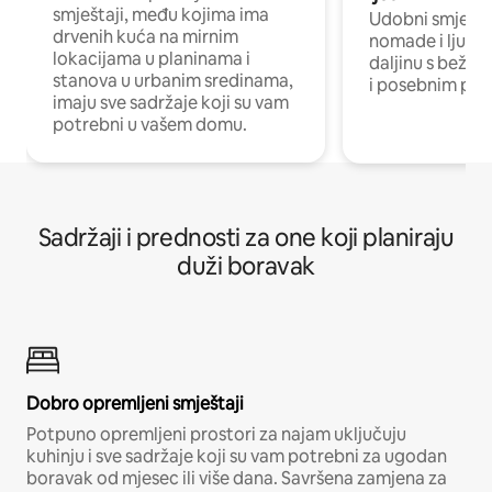
smještaji, među kojima ima
Udobni smještaj
drvenih kuća na mirnim
nomade i ljude 
lokacijama u planinama i
daljinu s bežič
stanova u urbanim sredinama,
i posebnim pro
imaju sve sadržaje koji su vam
potrebni u vašem domu.
Sadržaji i prednosti za one koji planiraju
duži boravak
Dobro opremljeni smještaji
Potpuno opremljeni prostori za najam uključuju
kuhinju i sve sadržaje koji su vam potrebni za ugodan
boravak od mjesec ili više dana. Savršena zamjena za