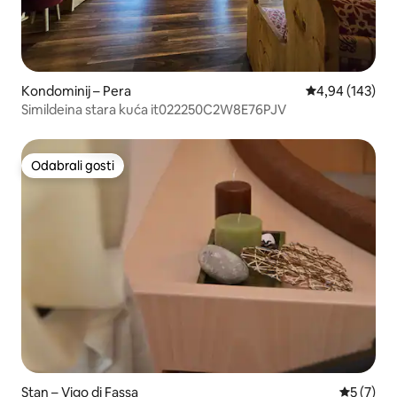
Kondominij – Pera
Prosječna ocjen
4,94 (143)
Simildeina stara kuća it022250C2W8E76PJV
Odabrali gosti
Odabrali gosti
Stan – Vigo di Fassa
Prosječna
5 (7)