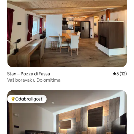
Stan – Pozza di Fassa
Prosječna 
5 (12)
Vaš boravak u Dolomitima
Odabrali gosti
Među najviše rangiranima s oznakom „Odabrali gosti”