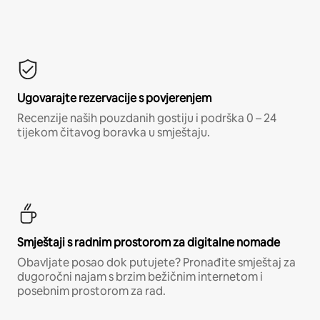
Ugovarajte rezervacije s povjerenjem
Recenzije naših pouzdanih gostiju i podrška 0 – 24
tijekom čitavog boravka u smještaju.
Smještaji s radnim prostorom za digitalne nomade
Obavljate posao dok putujete? Pronađite smještaj za
dugoročni najam s brzim bežičnim internetom i
posebnim prostorom za rad.