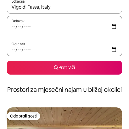
Lokacija
Kada budu dostupni rezultati, moći ćete ih pregledati koristeći
Dolazak
Odlazak
Pretraži
Prostori za mjesečni najam u bližoj okolici
Odabrali gosti
Odabrali gosti