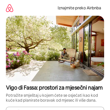
Prijeđi
na
Iznajmite preko Airbnba
sadržaj
Vigo di Fassa: prostori za mjesečni najam
Potražite smještaj u kojem ćete se osjećati kao kod
kuće kad planirate boravak od mjesec ili više dana.