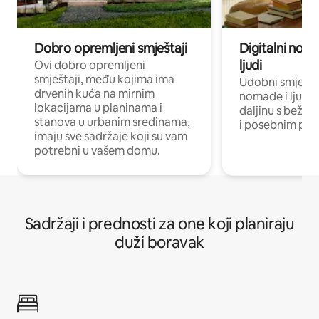
Dobro opremljeni smještaji
Digitalni noma
ljudi
Ovi dobro opremljeni
smještaji, među kojima ima
Udobni smještaj
drvenih kuća na mirnim
nomade i ljude 
lokacijama u planinama i
daljinu s bežič
stanova u urbanim sredinama,
i posebnim pro
imaju sve sadržaje koji su vam
potrebni u vašem domu.
Sadržaji i prednosti za one koji planiraju
duži boravak