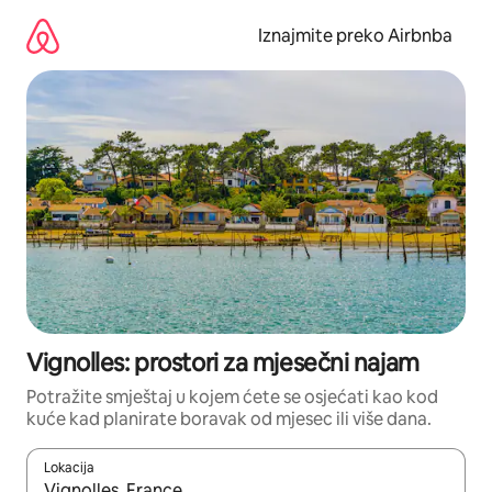
Prijeđi
na
Iznajmite preko Airbnba
sadržaj
Vignolles: prostori za mjesečni najam
Potražite smještaj u kojem ćete se osjećati kao kod
kuće kad planirate boravak od mjesec ili više dana.
Lokacija
Kada budu dostupni rezultati, moći ćete ih pregledati koristeći