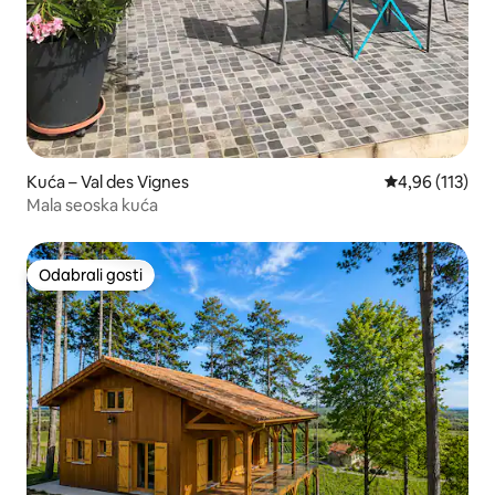
Kuća – Val des Vignes
Prosječna ocjen
4,96 (113)
Mala seoska kuća
Odabrali gosti
Odabrali gosti