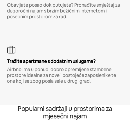
Obavljate posao dok putujete? Pronađite smještaj za
dugoročni najam s brzim bežičnim internetom i
posebnim prostorom za rad.
Tražite apartmane s dodatnim uslugama?
Airbnb ima u ponudi dobro opremljene stambene
prostore idealne za nove i postojeće zaposlenike te
one koji se zbog posla sele u drugi grad.
Popularni sadržaji u prostorima za
mjesečni najam