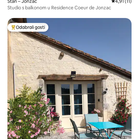
Stan – Jonzac
Prosječna ocj
4,91 (11)
Studio s balkonom u Residence Coeur de Jonzac
Odabrali gosti
Među najviše rangiranima s oznakom „Odabrali gosti”