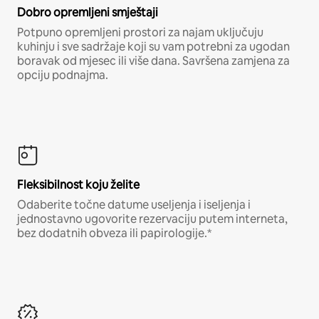
Dobro opremljeni smještaji
Potpuno opremljeni prostori za najam uključuju
kuhinju i sve sadržaje koji su vam potrebni za ugodan
boravak od mjesec ili više dana. Savršena zamjena za
opciju podnajma.
Fleksibilnost koju želite
Odaberite točne datume useljenja i iseljenja i
jednostavno ugovorite rezervaciju putem interneta,
bez dodatnih obveza ili papirologije.*