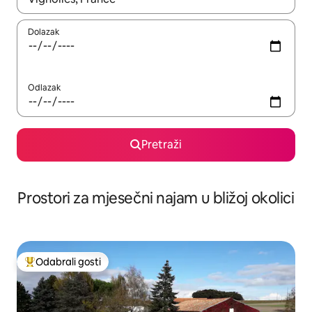
Dolazak
Odlazak
Pretraži
Prostori za mjesečni najam u bližoj okolici
Odabrali gosti
Među najviše rangiranima s oznakom „Odabrali gosti”