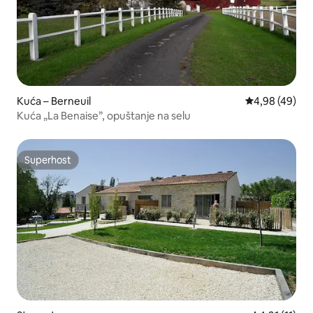
Kuća – Berneuil
Prosječna ocje
4,98 (49)
Kuća „La Benaise”, opuštanje na selu
Superhost
Superhost