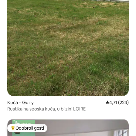
Kuća – Guilly
Prosječna ocjen
4,71 (224)
Rustikalna seoska kuća, u blizini LOIRE
Odabrali gosti
Među najviše rangiranima s oznakom „Odabrali gosti”