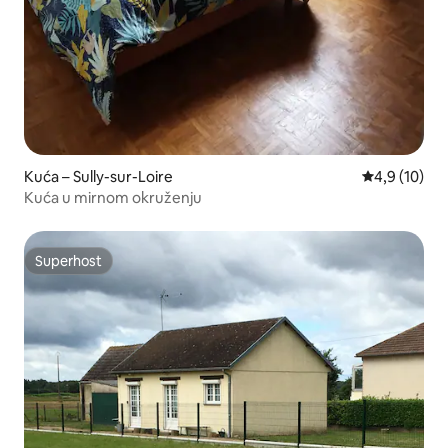
Kuća – Sully-sur-Loire
Prosječna ocj
4,9 (10)
Kuća u mirnom okruženju
Superhost
Superhost