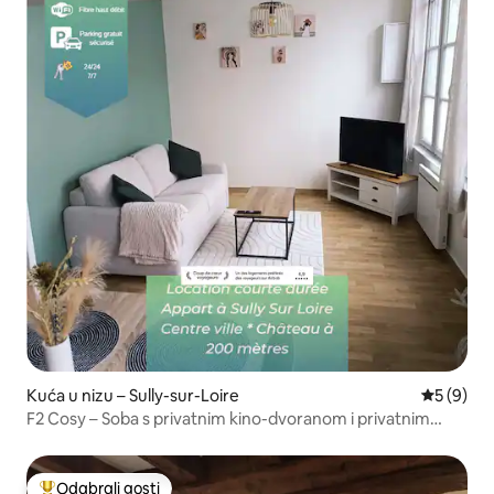
Kuća u nizu – Sully-sur-Loire
Prosječna
5 (9)
F2 Cosy – Soba s privatnim kino-dvoranom i privatnim
parkingom
Odabrali gosti