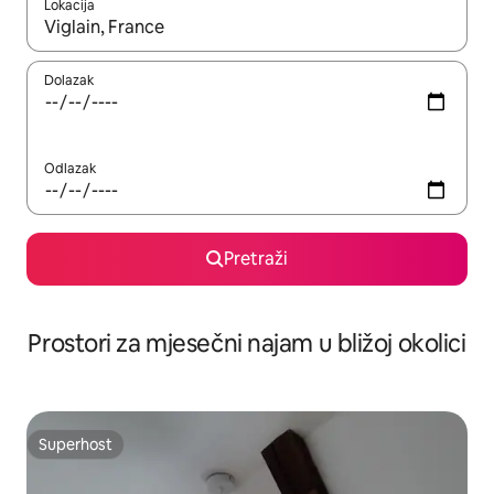
Lokacija
Kada budu dostupni rezultati, moći ćete ih pregledati koristeći
Dolazak
Odlazak
Pretraži
Prostori za mjesečni najam u bližoj okolici
Superhost
Superhost