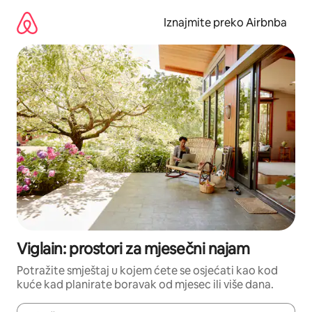
Prijeđi
na
Iznajmite preko Airbnba
sadržaj
Viglain: prostori za mjesečni najam
Potražite smještaj u kojem ćete se osjećati kao kod
kuće kad planirate boravak od mjesec ili više dana.