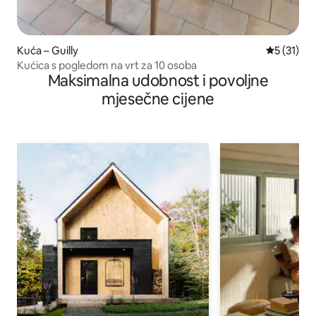
Kuća – Guilly
Prosječna 
5 (31)
Kućica s pogledom na vrt za 10 osoba
Maksimalna udobnost i povoljne
mjesečne cijene