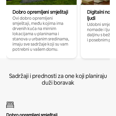
Dobro opremljeni smještaji
Digitalni noma
ljudi
Ovi dobro opremljeni
smještaji, među kojima ima
Udobni smještaj
drvenih kuća na mirnim
nomade i ljude 
lokacijama u planinama i
daljinu s bežič
stanova u urbanim sredinama,
i posebnim pro
imaju sve sadržaje koji su vam
potrebni u vašem domu.
Sadržaji i prednosti za one koji planiraju
duži boravak
Dobro opremljeni smještaji