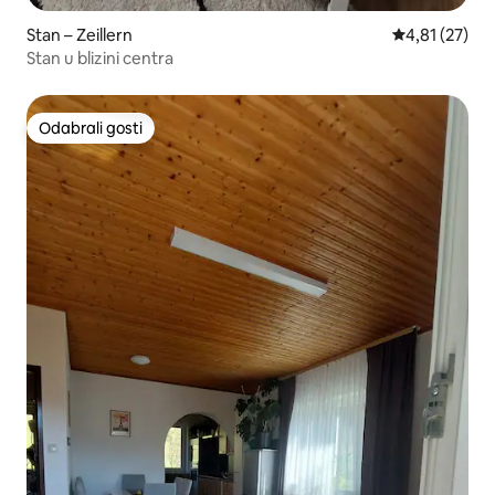
Stan – Zeillern
Prosječna ocje
4,81 (27)
Stan u blizini centra
Odabrali gosti
Odabrali gosti