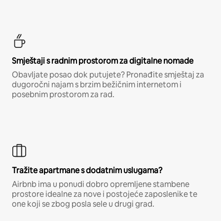
Smještaji s radnim prostorom za digitalne nomade
Obavljate posao dok putujete? Pronađite smještaj za
dugoročni najam s brzim bežičnim internetom i
posebnim prostorom za rad.
Tražite apartmane s dodatnim uslugama?
Airbnb ima u ponudi dobro opremljene stambene
prostore idealne za nove i postojeće zaposlenike te
one koji se zbog posla sele u drugi grad.