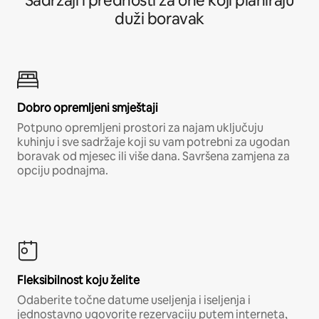
Sadržaji i prednosti za one koji planiraju
duži boravak
Dobro opremljeni smještaji
Potpuno opremljeni prostori za najam uključuju
kuhinju i sve sadržaje koji su vam potrebni za ugodan
boravak od mjesec ili više dana. Savršena zamjena za
opciju podnajma.
Fleksibilnost koju želite
Odaberite točne datume useljenja i iseljenja i
jednostavno ugovorite rezervaciju putem interneta,