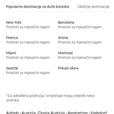
Popularne destinacije za duže boravke
Obližnje destinacije
New York
Barcelona
Prostori za mjesečni najam
Prostori za mjesečni najam
Firenca
Atena
Prostori za mjesečni najam
Prostori za mjesečni najam
Miami
Montreal
Prostori za mjesečni najam
Prostori za mjesečni najam
Seattle
Prikaži više
Prostori za mjesečni najam
*Za određena područja i smještaje mogu vrijediti neke
iznimke.
Airbnb
Austrija
Donja Austrija
Amstetten
Viehdorf