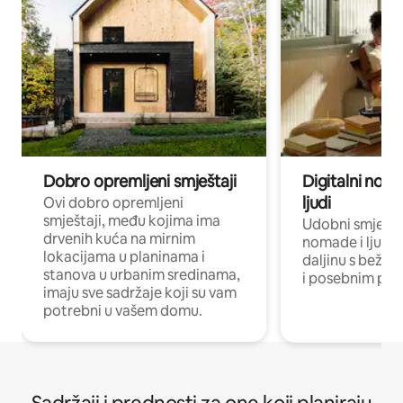
Dobro opremljeni smještaji
Digitalni noma
ljudi
Ovi dobro opremljeni
smještaji, među kojima ima
Udobni smještaj
drvenih kuća na mirnim
nomade i ljude 
lokacijama u planinama i
daljinu s bežič
stanova u urbanim sredinama,
i posebnim pro
imaju sve sadržaje koji su vam
potrebni u vašem domu.