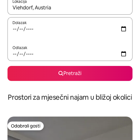
Lokacija
Kada budu dostupni rezultati, moći ćete ih pregledati koristeći
Dolazak
Odlazak
Pretraži
Prostori za mjesečni najam u bližoj okolici
Odabrali gosti
Odabrali gosti