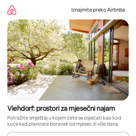
Prijeđi
na
Iznajmite preko Airbnba
sadržaj
Viehdorf: prostori za mjesečni najam
Potražite smještaj u kojem ćete se osjećati kao kod
kuće kad planirate boravak od mjesec ili više dana.