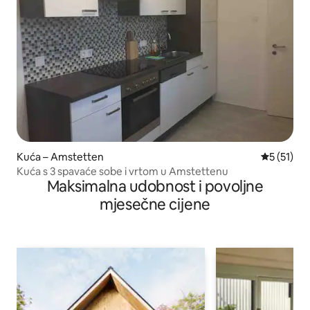
Kuća – Amstetten
Prosječna 
5 (51)
Kuća s 3 spavaće sobe i vrtom u Amstettenu
Maksimalna udobnost i povoljne
mjesečne cijene