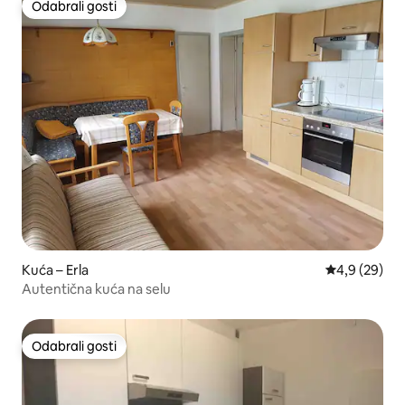
Odabrali gosti
Odabrali gosti
Kuća – Erla
Prosječna ocj
4,9 (29)
Autentična kuća na selu
Odabrali gosti
Odabrali gosti