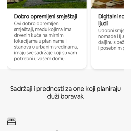
Dobro opremljeni smještaji
Digitalni noma
ljudi
Ovi dobro opremljeni
smještaji, među kojima ima
Udobni smještaj
drvenih kuća na mirnim
nomade i ljude 
lokacijama u planinama i
daljinu s bežič
stanova u urbanim sredinama,
i posebnim pro
imaju sve sadržaje koji su vam
potrebni u vašem domu.
Sadržaji i prednosti za one koji planiraju
duži boravak