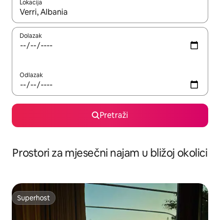
Lokacija
Kada budu dostupni rezultati, moći ćete ih pregledati koristeći
Dolazak
Odlazak
Pretraži
Prostori za mjesečni najam u bližoj okolici
Superhost
Superhost