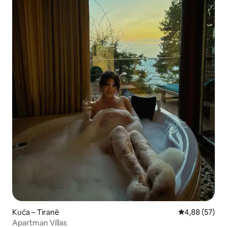
Kuća – Tiranë
Prosječna ocje
4,88 (57)
Apartman Villas