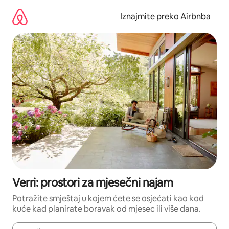
Prijeđi
na
Iznajmite preko Airbnba
sadržaj
Verri: prostori za mjesečni najam
Potražite smještaj u kojem ćete se osjećati kao kod
kuće kad planirate boravak od mjesec ili više dana.