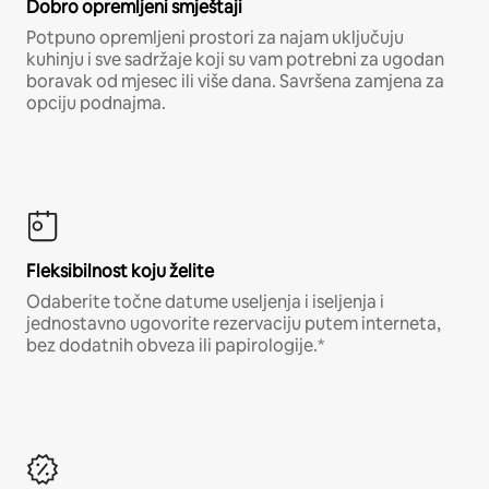
Dobro opremljeni smještaji
Potpuno opremljeni prostori za najam uključuju
kuhinju i sve sadržaje koji su vam potrebni za ugodan
boravak od mjesec ili više dana. Savršena zamjena za
opciju podnajma.
Fleksibilnost koju želite
Odaberite točne datume useljenja i iseljenja i
jednostavno ugovorite rezervaciju putem interneta,
bez dodatnih obveza ili papirologije.*