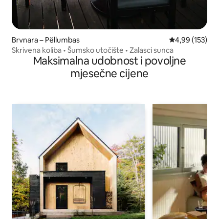
Brvnara – Pëllumbas
Prosječna ocjen
4,99 (153)
Skrivena koliba • Šumsko utočište • Zalasci sunca
Maksimalna udobnost i povoljne
mjesečne cijene