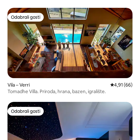
Odabrali gosti
Odabrali gosti
Vila – Verri
Prosječna ocje
4,91 (66)
Tomadhe Villa. Priroda, hrana, bazen, igralište.
Odabrali gosti
Odabrali gosti