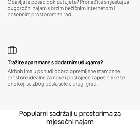
Obavljate posao dok putujete? Pronađite smještaj za
dugoročni najam s brzim bežičnim internetom i
posebnim prostorom za rad.
Tražite apartmane s dodatnim uslugama?
Airbnb ima u ponudi dobro opremljene stambene
prostore idealne za nove i postojeće zaposlenike te
one koji se zbog posla sele u drugi grad.
Popularni sadržaji u prostorima za
mjesečni najam