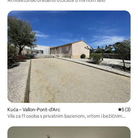
Arhitektonski uređeno utočište u mirnom selu
Kuća – Vallon-Pont-d'Arc
Prosječna
5 (3)
Vila za 11 osoba s privatnim bazenom, vrtom i bežičnim
internetom