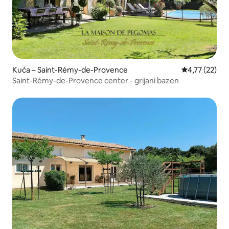
Kuća – Saint-Rémy-de-Provence
Prosječna ocje
4,77 (22)
Saint-Rémy-de-Provence center - grijani bazen