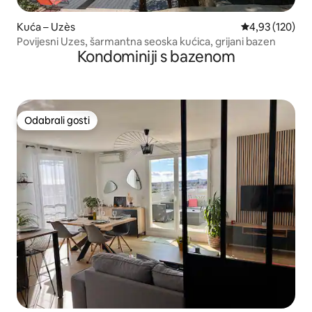
Kuća – Uzès
Prosječna ocjen
4,93 (120)
Povijesni Uzes, šarmantna seoska kućica, grijani bazen
Kondominiji s bazenom
Odabrali gosti
Odabrali gosti