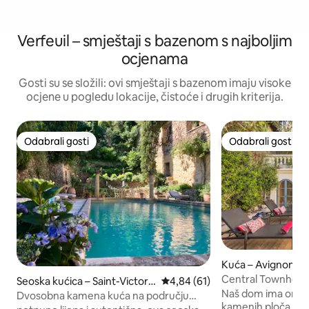
Verfeuil – smještaji s bazenom s najboljim
ocjenama
Gosti su se složili: ovi smještaji s bazenom imaju visoke
ocjene u pogledu lokacije, čistoće i drugih kriterija.
Odabrali gosti
Odabrali gosti
Odabrali gosti
Odabrali gosti
Kuća – Avignon
Central Townhouse
Seoska kućica – Saint-Victor-l
Prosječna ocjena: 4,84/5, recen
4,84 (61)
bazenom
Naš dom ima origi
a-Coste
Dvosobna kamena kuća na području
kamenih ploča i na
dvorca iz 16. stoljeća