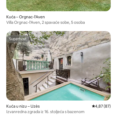
Kuća – Orgnac-l'Aven
Villa Orgnac-l'Aven, 2 spavaće sobe, 5 osoba
Superhost
Superhost
Kuća u nizu – Uzès
Prosječna ocje
4,87 (87)
Izvanredna zgrada iz 16. stoljeća s bazenom