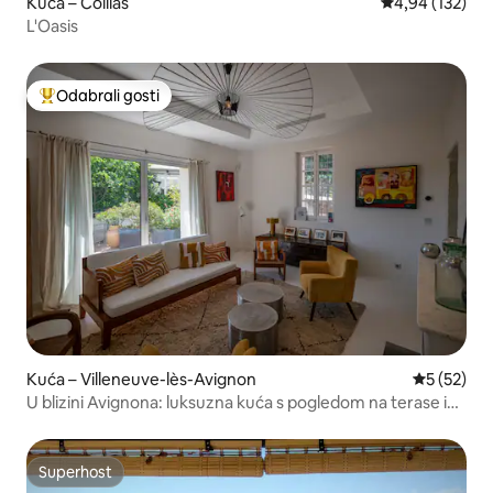
Kuća – Collias
Prosječna ocjen
4,94 (132)
L'Oasis
Odabrali gosti
Među najviše rangiranima s oznakom „Odabrali gosti”
Kuća – Villeneuve-lès-Avignon
Prosječna 
5 (52)
U blizini Avignona: luksuzna kuća s pogledom na terase i
bazen
Superhost
Superhost