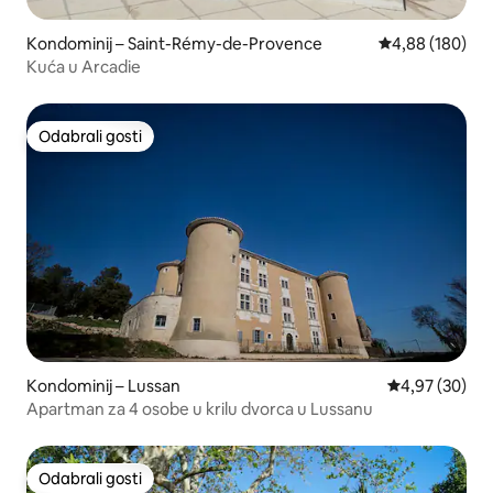
Kondominij – Saint-Rémy-de-Provence
Prosječna ocjen
4,88 (180)
Kuća u Arcadie
Odabrali gosti
Odabrali gosti
Kondominij – Lussan
Prosječna ocje
4,97 (30)
Apartman za 4 osobe u krilu dvorca u Lussanu
Odabrali gosti
Odabrali gosti