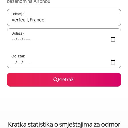
bazenom na Airbnbu
Lokacija
Kada budu dostupni rezultati, moći ćete ih pregledati koristeći
Dolazak
Odlazak
Pretraži
Kratka statistika o smještajima za odmor