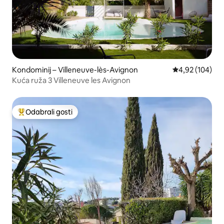
Kondominij – Villeneuve-lès-Avignon
Prosječna ocjen
4,92 (104)
Kuća ruža 3 Villeneuve les Avignon
Odabrali gosti
Među najviše rangiranima s oznakom „Odabrali gosti”