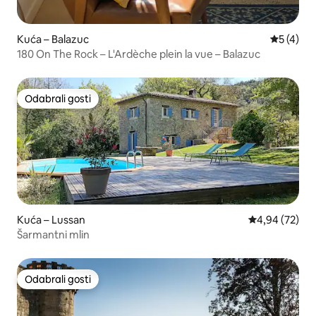
Kuća – Balazuc
Prosječna
5 (4)
180 On The Rock – L'Ardèche plein la vue – Balazuc
Odabrali gosti
Odabrali gosti
Kuća – Lussan
Prosječna ocje
4,94 (72)
Šarmantni mlin
Odabrali gosti
Odabrali gosti