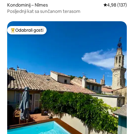
Kondominij – Nîmes
Prosječna ocjen
4,98 (137)
Posljednji kat sa sunčanom terasom
Odabrali gosti
Među najviše rangiranima s oznakom „Odabrali gosti”