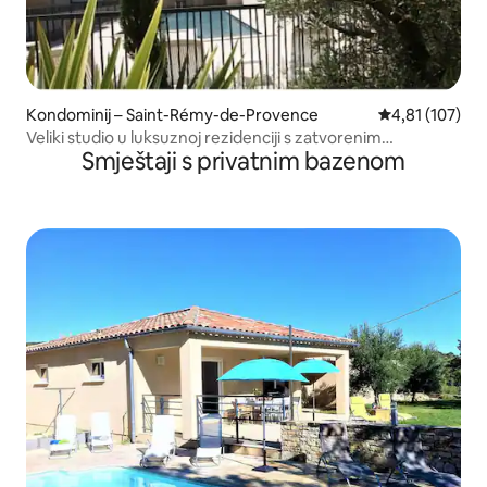
Kondominij – Saint-Rémy-de-Provence
Prosječna ocjen
4,81 (107)
Veliki studio u luksuznoj rezidenciji s zatvorenim
Smještaji s privatnim bazenom
parkiralištem