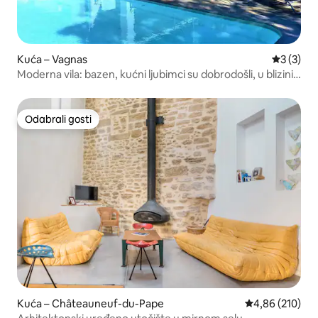
Kuća – Vagnas
Prosječna
3 (3)
Moderna vila: bazen, kućni ljubimci su dobrodošli, u blizini
Vallona
Odabrali gosti
Odabrali gosti
Kuća – Châteauneuf-du-Pape
Prosječna ocjen
4,86 (210)