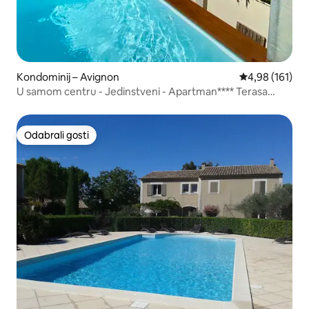
Kondominij – Avignon
Prosječna ocjen
4,98 (161)
U samom centru - Jedinstveni - Apartman**** Terasa
Bazen Klima
Odabrali gosti
Odabrali gosti