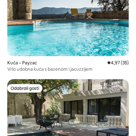
Kuća – Payzac
Prosječna ocje
4,97 (35)
Vrlo udobna kuća s bazenom i jacuzzijem
Odabrali gosti
Odabrali gosti