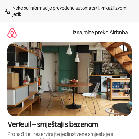
Prijeđi
Neke su informacije prevedene automatski. 
Prikaži izvorni 
na
jezik
sadržaj
Iznajmite preko Airbnba
Verfeuil – smještaji s bazenom
Pronađite i rezervirajte jedinstvene smještaje s