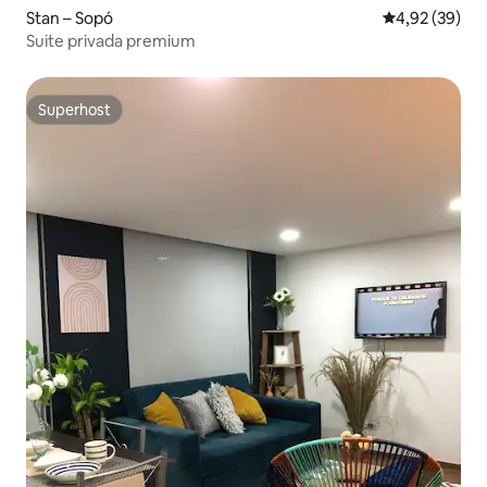
Stan – Sopó
Prosječna ocje
4,92 (39)
Suite privada premium
Superhost
Superhost