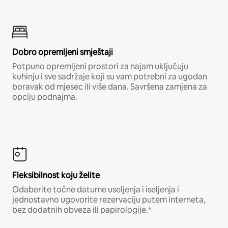
Dobro opremljeni smještaji
Potpuno opremljeni prostori za najam uključuju
kuhinju i sve sadržaje koji su vam potrebni za ugodan
boravak od mjesec ili više dana. Savršena zamjena za
opciju podnajma.
Fleksibilnost koju želite
Odaberite točne datume useljenja i iseljenja i
jednostavno ugovorite rezervaciju putem interneta,
bez dodatnih obveza ili papirologije.*