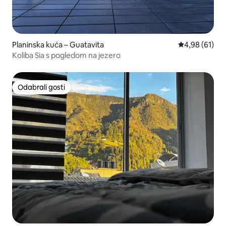
Planinska kuća – Guatavita
Prosječna ocje
4,98 (61)
Koliba Sia s pogledom na jezero
Odabrali gosti
Odabrali gosti