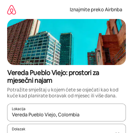
Prijeđi
na
Iznajmite preko Airbnba
sadržaj
Vereda Pueblo Viejo: prostori za
mjesečni najam
Potražite smještaj u kojem ćete se osjećati kao kod
kuće kad planirate boravak od mjesec ili više dana.
Lokacija
Kada budu dostupni rezultati, moći ćete ih pregledati koristeći
Dolazak