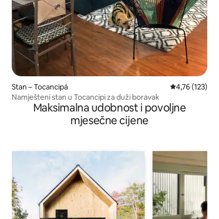
Stan – Tocancipá
Prosječna ocjen
4,76 (123)
Namješteni stan u Tocancipi za duži boravak
Maksimalna udobnost i povoljne
mjesečne cijene