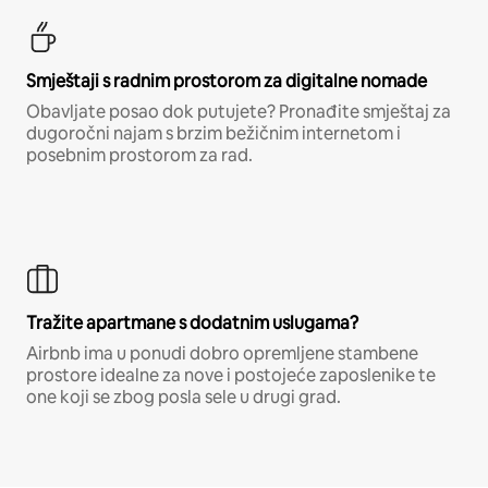
Smještaji s radnim prostorom za digitalne nomade
Obavljate posao dok putujete? Pronađite smještaj za
dugoročni najam s brzim bežičnim internetom i
posebnim prostorom za rad.
Tražite apartmane s dodatnim uslugama?
Airbnb ima u ponudi dobro opremljene stambene
prostore idealne za nove i postojeće zaposlenike te
one koji se zbog posla sele u drugi grad.