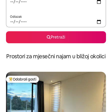
Odlazak
Pretraži
Prostori za mjesečni najam u bližoj okolici
Odabrali gosti
Među najviše rangiranima s oznakom „Odabrali gosti”