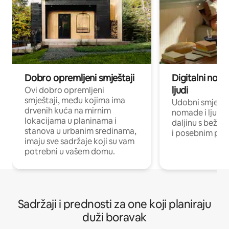
Dobro opremljeni smještaji
Digitalni noma
ljudi
Ovi dobro opremljeni
smještaji, među kojima ima
Udobni smještaj
drvenih kuća na mirnim
nomade i ljude 
lokacijama u planinama i
daljinu s bežič
stanova u urbanim sredinama,
i posebnim pro
imaju sve sadržaje koji su vam
potrebni u vašem domu.
Sadržaji i prednosti za one koji planiraju
duži boravak