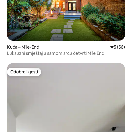
Kuća – Mile-End
Prosječna o
5 (56)
Luksuzni smještaj u samom srcu četvrti Mile End
Odabrali gosti
Odabrali gosti