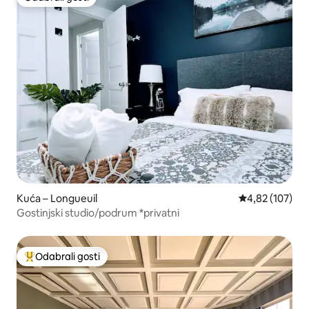
Odabrali gosti
Kuća – Longueuil
Prosječna ocjen
4,82 (107)
Gostinjski studio/podrum *privatni
Odabrali gosti
Među najviše rangiranima s oznakom „Odabrali gosti”