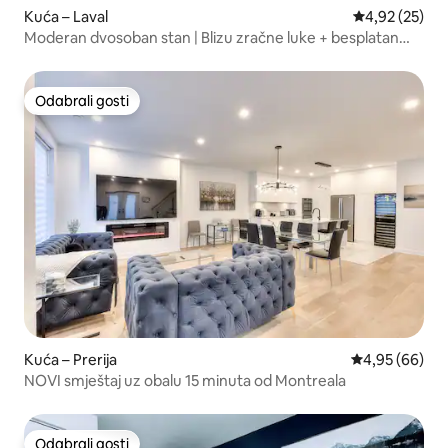
Kuća – Laval
Prosječna ocje
4,92 (25)
Moderan dvosoban stan | Blizu zračne luke + besplatan
parking
Odabrali gosti
Odabrali gosti
Kuća – Prerija
Prosječna ocje
4,95 (66)
NOVI smještaj uz obalu 15 minuta od Montreala
Odabrali gosti