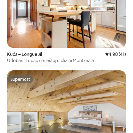
Kuća – Longueuil
Prosječna ocje
4,98 (41)
Udoban i topao smještaj u blizini Montreala
Superhost
Superhost