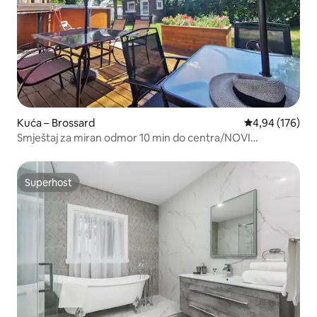
Kuća – Brossard
Prosječna ocjen
4,94 (176)
Smještaj za miran odmor 10 min do centra/NOVI
BAZEN/Besplatno parkiranje
Superhost
Superhost