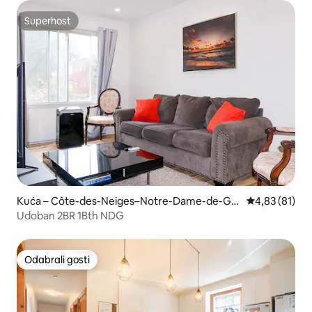
Superhost
Superhost
Kuća – Côte-des-Neiges–Notre-Dame-de-Grâ
Prosječna ocje
4,83 (81)
ce
Udoban 2BR 1Bth NDG
Odabrali gosti
Odabrali gosti