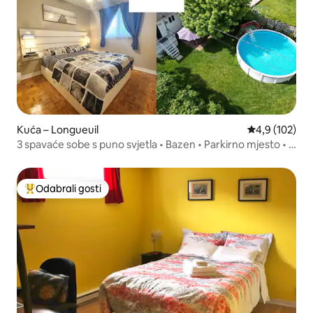
Kuća – Longueuil
Prosječna ocje
4,9 (102)
3 spavaće sobe s puno svjetla • Bazen • Parkirno mjesto • U
blizini Montreala
Odabrali gosti
Među najviše rangiranima s oznakom „Odabrali gosti”