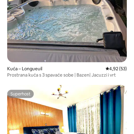
Kuća – Longueuil
Prosječna ocje
4,92 (53)
Prostrana kuća s 3 spavaće sobe | Bazen| Jacuzzi i vrt
Superhost
Superhost