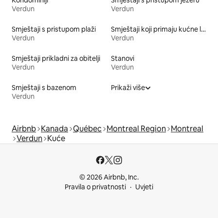
Verdun
Verdun
Smještaji s pristupom plaži
Smještaji koji primaju kućne ljubimce
Verdun
Verdun
Smještaji prikladni za obitelji
Stanovi
Verdun
Verdun
Smještaji s bazenom
Prikaži više
Verdun
Airbnb
Kanada
Québec
Montreal Region
Montreal
Verdun
Kuće
© 2026 Airbnb, Inc.
Pravila o privatnosti
Uvjeti