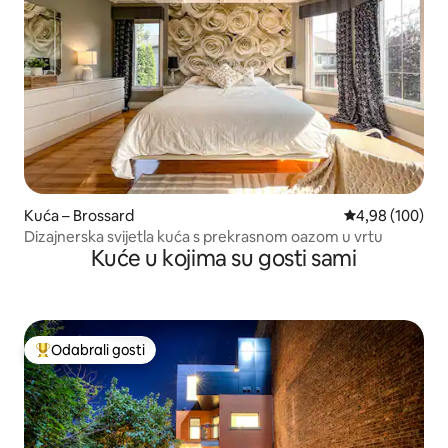
Kuća – Brossard
Prosječna ocjen
4,98 (100)
Dizajnerska svijetla kuća s prekrasnom oazom u vrtu
Kuće u kojima su gosti sami
Odabrali gosti
Među najviše rangiranima s oznakom „Odabrali gosti”