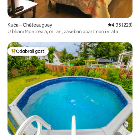
Kuća – Châteauguay
Prosječna ocjen
4,95 (223)
U blizini Montreala, miran, zaseban apartman i vrata
Odabrali gosti
Među najviše rangiranima s oznakom „Odabrali gosti”