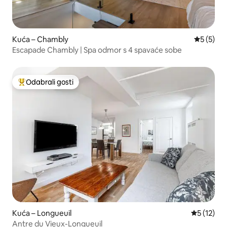
Kuća – Chambly
Prosječna
5 (5)
Escapade Chambly | Spa odmor s 4 spavaće sobe
Odabrali gosti
Među najviše rangiranima s oznakom „Odabrali gosti”
Kuća – Longueuil
Prosječna 
5 (12)
Antre du Vieux-Longueuil