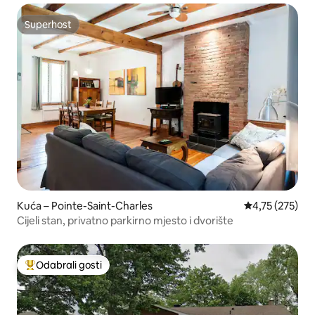
Superhost
Superhost
Kuća – Pointe-Saint-Charles
Prosječna ocjen
4,75 (275)
Cijeli stan, privatno parkirno mjesto i dvorište
Odabrali gosti
Među najviše rangiranima s oznakom „Odabrali gosti”