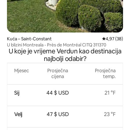
Kuća – Saint-Constant
Prosječna ocje
4,97 (38)
U blizini Montreala - Près de Montréal CITQ 311370
U koje je vrijeme Verdun kao destinacija
najbolji odabir?
Mjesec
Prosječna
Prosječna
cijena
temp.
Sij
44 $ USD
21 °F
Velj
47 $ USD
23 °F