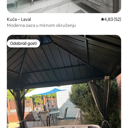
Kuća – Laval
Prosječna ocje
4,83 (52)
Moderna oaza u mirnom okruženju
Odabrali gosti
Odabrali gosti