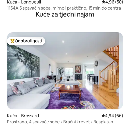
Kuća – Longueuil
Prosječna ocje
4,96 (50)
1154A 5 spavaćih soba, mirno i praktično, 15 min do centra
Kuće za tjedni najam
Odabrali gosti
Među najviše rangiranima s oznakom „Odabrali gosti”
Kuća – Brossard
Prosječna ocje
4,94 (66)
Prostrano, 4 spavaće sobe • Bračni krevet • Besplatan
parking