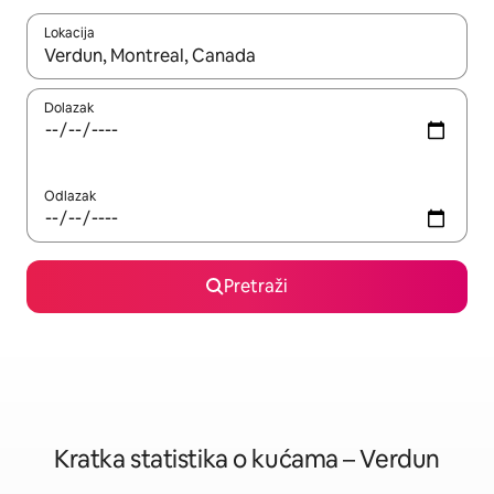
Lokacija
Kada budu dostupni rezultati, moći ćete ih pregledati koristeći
Dolazak
Odlazak
Pretraži
Kratka statistika o kućama – Verdun