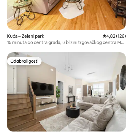
Kuća – Zeleni park
Prosječna ocjen
4,82 (126)
15 minuta do centra grada, u blizini trgovačkog centra Mail
Champlain, mirno
Odabrali gosti
Odabrali gosti