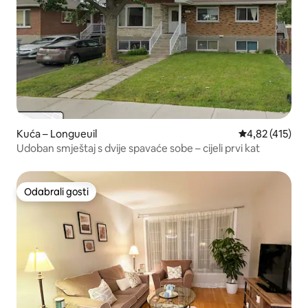
Kuća – Longueuil
Prosječna ocjen
4,82 (415)
Udoban smještaj s dvije spavaće sobe – cijeli prvi kat
Odabrali gosti
Odabrali gosti