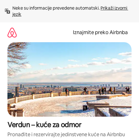
Prijeđi
Neke su informacije prevedene automatski. 
Prikaži izvorni 
na
jezik
sadržaj
Iznajmite preko Airbnba
Verdun – kuće za odmor
Pronađite i rezervirajte jedinstvene kuće na Airbnbu