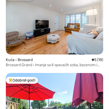
Kuća – Brossard
Prosječna 
5 (19)
Brossard Grand • Imanje sa 6 spavaćih soba, bazenom i
masažnom kadom
Odabrali gosti
Među najviše rangiranima s oznakom „Odabrali gosti”