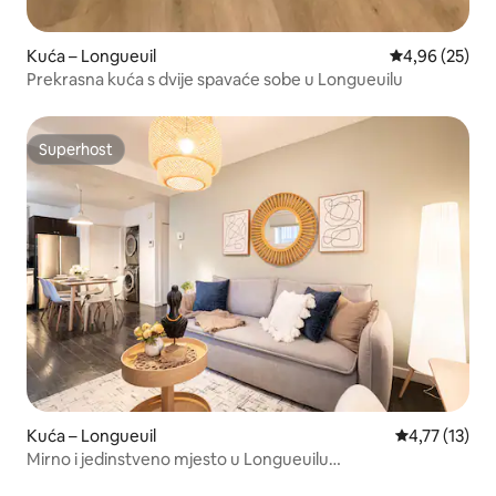
Kuća – Longueuil
Prosječna ocje
4,96 (25)
Prekrasna kuća s dvije spavaće sobe u Longueuilu
Superhost
Superhost
Kuća – Longueuil
Prosječna ocj
4,77 (13)
Mirno i jedinstveno mjesto u Longueuilu
•Dvorište•Parkirno mjesto