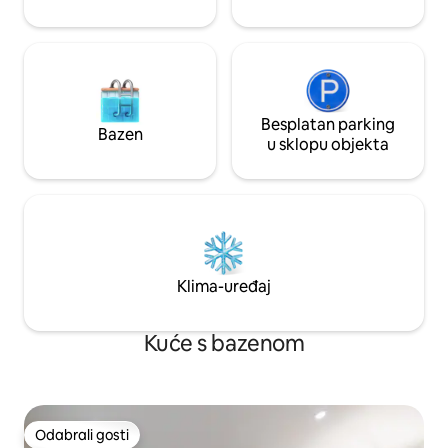
Besplatan parking
Bazen
u sklopu objekta
Klima-uređaj
Kuće s bazenom
Odabrali gosti
Odabrali gosti