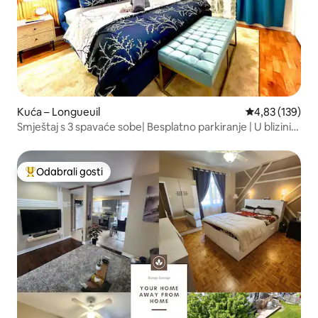
Kuća – Longueuil
Prosječna ocjen
4,83 (139)
Smještaj s 3 spavaće sobe| Besplatno parkiranje | U blizini
MTL-a
Odabrali gosti
Među najviše rangiranima s oznakom „Odabrali gosti”