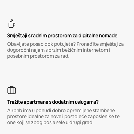
Smještaji s radnim prostorom za digitalne nomade
Obavljate posao dok putujete? Pronađite smještaj za
dugoročni najam s brzim bežičnim internetom i
posebnim prostorom za rad.
Tražite apartmane s dodatnim uslugama?
Airbnb ima u ponudi dobro opremljene stambene
prostore idealne za nove i postojeće zaposlenike te
one koji se zbog posla sele u drugi grad.