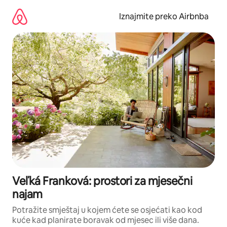
Prijeđi
na
Iznajmite preko Airbnba
sadržaj
Veľká Franková: prostori za mjesečni
najam
Potražite smještaj u kojem ćete se osjećati kao kod
kuće kad planirate boravak od mjesec ili više dana.