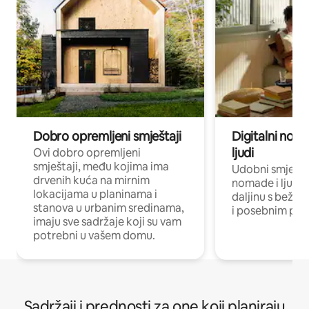
Dobro opremljeni smještaji
Digitalni noma
ljudi
Ovi dobro opremljeni
smještaji, među kojima ima
Udobni smještaj
drvenih kuća na mirnim
nomade i ljude 
lokacijama u planinama i
daljinu s bežič
stanova u urbanim sredinama,
i posebnim pro
imaju sve sadržaje koji su vam
potrebni u vašem domu.
Sadržaji i prednosti za one koji planiraju