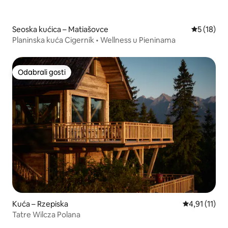
Seoska kućica – Matiašovce
Prosječna 
5 (18)
Planinska kuća Cigerník • Wellness u Pieninama
Odabrali gosti
Odabrali gosti
Kuća – Rzepiska
Prosječna ocj
4,91 (11)
Tatre Wilcza Polana