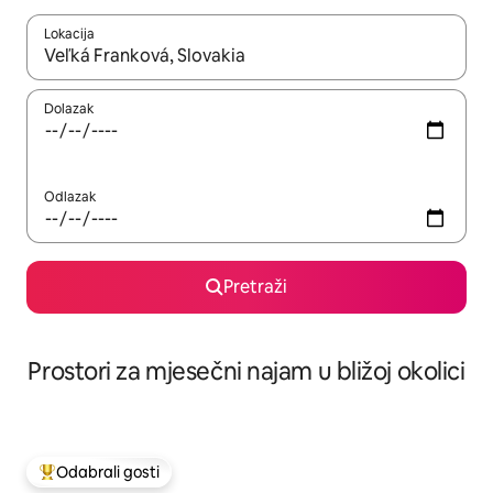
Lokacija
Kada budu dostupni rezultati, moći ćete ih pregledati koristeći
Dolazak
Odlazak
Pretraži
Prostori za mjesečni najam u bližoj okolici
Odabrali gosti
Među najviše rangiranima s oznakom „Odabrali gosti”