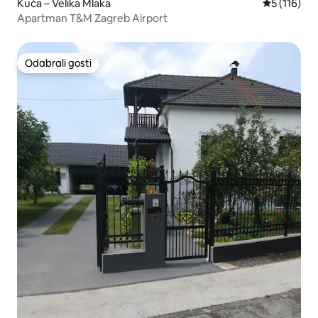
Kuća – Velika Mlaka
Prosječna o
5 (116)
Apartman T&M Zagreb Airport
Odabrali gosti
Odabrali gosti