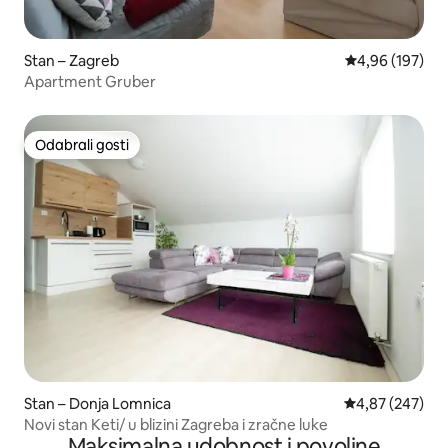
Stan – Zagreb
Prosječna ocjen
4,96 (197)
Apartment Gruber
Odabrali gosti
Odabrali gosti
Stan – Donja Lomnica
Prosječna ocjen
4,87 (247)
Novi stan Keti/ u blizini Zagreba i zračne luke
Maksimalna udobnost i povoljne