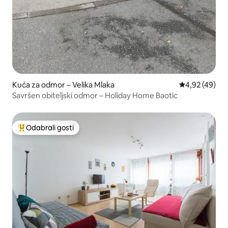
Kuća za odmor – Velika Mlaka
Prosječna ocje
4,92 (49)
Savršen obiteljski odmor – Holiday Home Baotic
Odabrali gosti
Među najviše rangiranima s oznakom „Odabrali gosti”