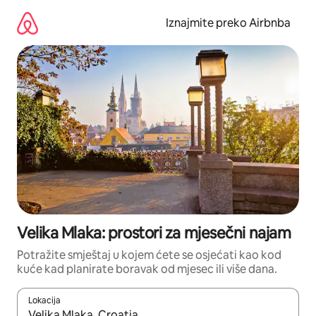
Prijeđi
na
Iznajmite preko Airbnba
sadržaj
Velika Mlaka: prostori za mjesečni najam
Potražite smještaj u kojem ćete se osjećati kao kod
kuće kad planirate boravak od mjesec ili više dana.
Lokacija
Kada budu dostupni rezultati, moći ćete ih pregledati koristeći