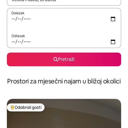
Dolazak
Odlazak
Pretraži
Prostori za mjesečni najam u bližoj okolici
Odabrali gosti
Među najviše rangiranima s oznakom „Odabrali gosti”