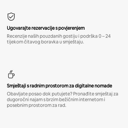
Ugovarajte rezervacije s povjerenjem
Recenzije naših pouzdanih gostiju i podrška 0 – 24
tijekom čitavog boravka u smještaju.
Smještaji s radnim prostorom za digitalne nomade
Obavljate posao dok putujete? Pronađite smještaj za
dugoročni najam s brzim bežičnim internetom i
posebnim prostorom za rad.