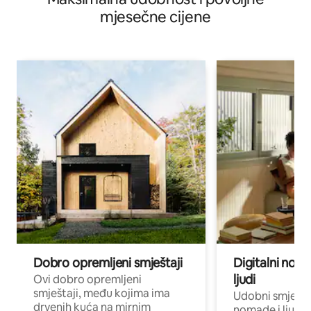
mjesečne cijene
Dobro opremljeni smještaji
Digitalni noma
ljudi
Ovi dobro opremljeni
smještaji, među kojima ima
Udobni smještaj
drvenih kuća na mirnim
nomade i ljude 