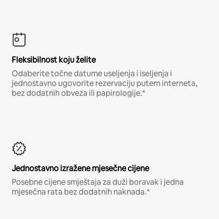
Fleksibilnost koju želite
Odaberite točne datume useljenja i iseljenja i
jednostavno ugovorite rezervaciju putem interneta,
bez dodatnih obveza ili papirologije.*
Jednostavno izražene mjesečne cijene
Posebne cijene smještaja za duži boravak i jedna
mjesečna rata bez dodatnih naknada.*