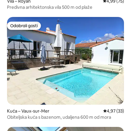
Vila – Royan
Prosječna ocje
4,99 (75)
Predivna arhitektonska vila 500 m od plaže
Odabrali gosti
Odabrali gosti
Kuća – Vaux-sur-Mer
Prosječna ocje
4,97 (33)
Obiteljska kuća s bazenom, udaljena 600 m od mora