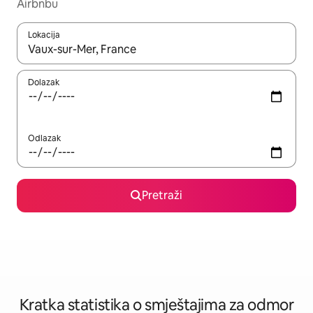
Airbnbu
Lokacija
Kada budu dostupni rezultati, moći ćete ih pregledati koristeći
Dolazak
Odlazak
Pretraži
Kratka statistika o smještajima za odmor