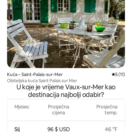
Kuća – Saint-Palais-sur-Mer
Prosječna 
5 (11)
Obiteljska kuća Saint Palais sur Mer
U koje je vrijeme Vaux-sur-Mer kao
destinacija najbolji odabir?
Mjesec
Prosječna
Prosječna
cijena
temp.
Sij
96 $ USD
46 °F