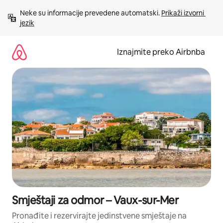
Prijeđi
Neke su informacije prevedene automatski. 
Prikaži izvorni 
na
jezik
sadržaj
Iznajmite preko Airbnba
Smještaji za odmor – Vaux-sur-Mer
Pronađite i rezervirajte jedinstvene smještaje na