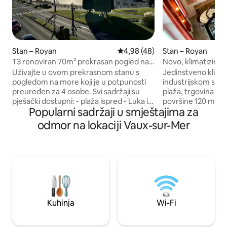
Stan – Royan
Prosječna ocjena: 4,98/5, recen
4,98 (48)
Stan – Royan
T3 renoviran 70m² prekrasan pogled na
Novo, klimatiziran
more
srcu Royana
Uživajte u ovom prekrasnom stanu s
Jedinstveno klimat
pogledom na more koji je u potpunosti
industrijskom stilu
preuređen za 4 osobe. Svi sadržaji su
plaža, trgovina i t
pješački dostupni: - plaža ispred - Luka i
površine 120 m², s
Popularni sadržaji u smještajima za
arkade udaljeni su 5 minuta. - Tržnica i
bivšoj školi Jules F
Thalasso udaljeni su 10 minuta Objekt se
ima dnevni borava
odmor na lokaciji Vaux-sur-Mer
sastoji od: - Vrlo dobro opremljena
spavaću sobu, zas
kuhinja - dnevni boravak - dnevni
prizemlju. Na katu 
boravak s 2 mjesta za sjedenje s
apartman s kupao
pogledom na prekrasan balkon i pogled
om i otvorenim u
na more - WC školjka s opremom za
kojem može boravit
kuhanje - 2 kupaonice s tušem - Spavaća
krevet). Iz prostor
soba s krevetom širine 160 cm i
pogled na more. 2 
ormarom + komoda - jedna spavaća
mjesta
Kuhinja
Wi-Fi
soba s 2 kreveta širine 90 cm + privatna
kupaonica