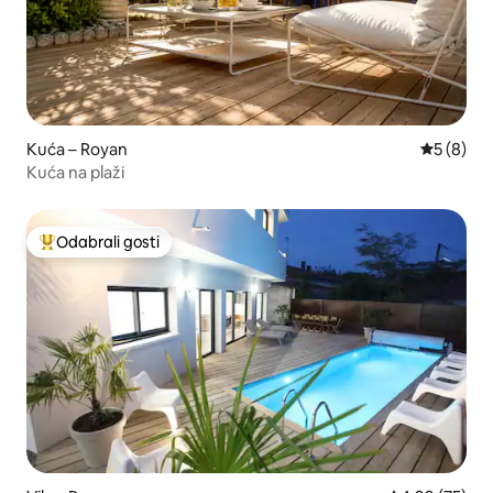
Kuća – Royan
Prosječna
5 (8)
Kuća na plaži
Odabrali gosti
Među najviše rangiranima s oznakom „Odabrali gosti”