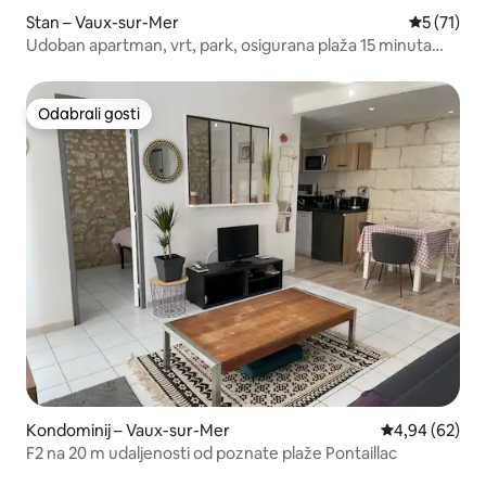
Stan – Vaux-sur-Mer
Prosječna 
5 (71)
Udoban apartman, vrt, park, osigurana plaža 15 minuta
pješice
Odabrali gosti
Odabrali gosti
Kondominij – Vaux-sur-Mer
Prosječna ocje
4,94 (62)
F2 na 20 m udaljenosti od poznate plaže Pontaillac