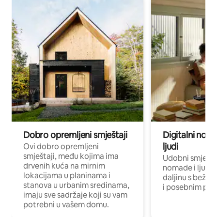
Dobro opremljeni smještaji
Digitalni noma
ljudi
Ovi dobro opremljeni
smještaji, među kojima ima
Udobni smještaj
drvenih kuća na mirnim
nomade i ljude 
lokacijama u planinama i
daljinu s bežič
stanova u urbanim sredinama,
i posebnim pro
imaju sve sadržaje koji su vam
potrebni u vašem domu.