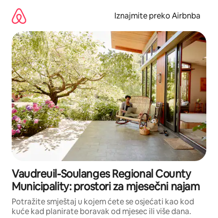
Prijeđi
na
Iznajmite preko Airbnba
sadržaj
Vaudreuil-Soulanges Regional County
Municipality: prostori za mjesečni najam
Potražite smještaj u kojem ćete se osjećati kao kod
kuće kad planirate boravak od mjesec ili više dana.