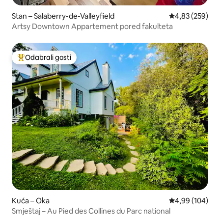
Stan – Salaberry-de-Valleyfield
Prosječna ocjen
4,83 (259)
Artsy Downtown Appartement pored fakulteta
Odabrali gosti
Među najviše rangiranima s oznakom „Odabrali gosti”
Kuća – Oka
Prosječna ocjen
4,99 (104)
Smještaj – Au Pied des Collines du Parc national