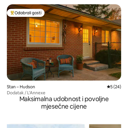
Odabrali gosti
Među najviše rangiranima s oznakom „Odabrali gosti”
Stan – Hudson
Prosječna o
5 (24)
Dodatak / L'Annexe
Maksimalna udobnost i povoljne
mjesečne cijene