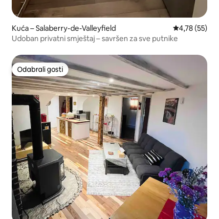
Kuća – Salaberry-de-Valleyfield
Prosječna ocje
4,78 (55)
Udoban privatni smještaj – savršen za sve putnike
Odabrali gosti
Odabrali gosti