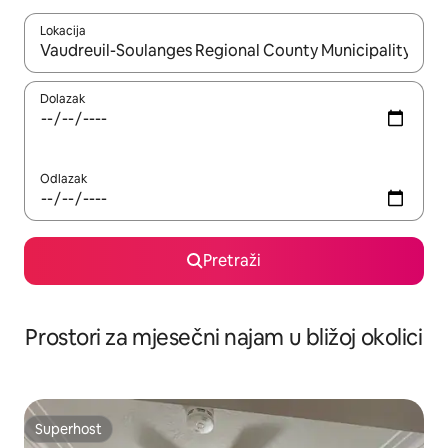
Lokacija
Kada budu dostupni rezultati, moći ćete ih pregledati koristeći
Dolazak
Odlazak
Pretraži
Prostori za mjesečni najam u bližoj okolici
Superhost
Superhost