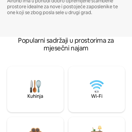
Airbnb ima u ponudi dobro opremljene stambene
prostore idealne za nove i postojeće zaposlenike te
one koji se zbog posla sele u drugi grad.
Popularni sadržaji u prostorima za
mjesečni najam
Kuhinja
Wi-Fi