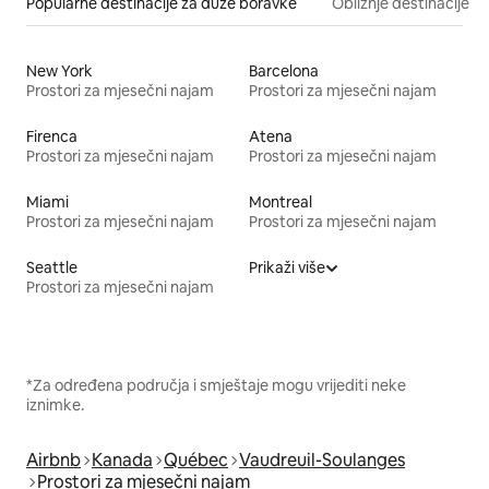
Popularne destinacije za duže boravke
Obližnje destinacije
New York
Barcelona
Prostori za mjesečni najam
Prostori za mjesečni najam
Firenca
Atena
Prostori za mjesečni najam
Prostori za mjesečni najam
Miami
Montreal
Prostori za mjesečni najam
Prostori za mjesečni najam
Seattle
Prikaži više
Prostori za mjesečni najam
*Za određena područja i smještaje mogu vrijediti neke
iznimke.
Airbnb
Kanada
Québec
Vaudreuil-Soulanges
Prostori za mjesečni najam