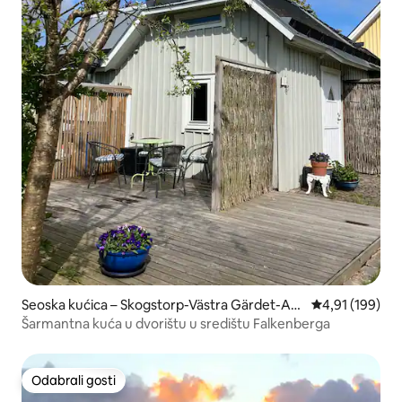
Seoska kućica – Skogstorp-Västra Gärdet-Arv
Prosječna ocjen
4,91 (199)
idstorp
Šarmantna kuća u dvorištu u središtu Falkenberga
Odabrali gosti
Odabrali gosti