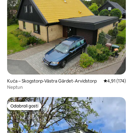
Kuća – Skogstorp-Västra Gärdet-Arvidstorp
Prosječna ocje
4,91 (174)
Neptun
Odabrali gosti
Odabrali gosti