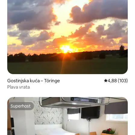
Gostinjska kuća – Töringe
Prosječna ocjen
4,88 (103)
Plava vrata
Superhost
Superhost