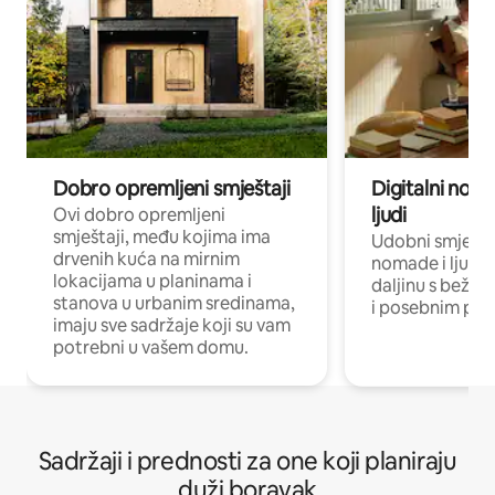
Dobro opremljeni smještaji
Digitalni noma
ljudi
Ovi dobro opremljeni
smještaji, među kojima ima
Udobni smještaj
drvenih kuća na mirnim
nomade i ljude 
lokacijama u planinama i
daljinu s bežič
stanova u urbanim sredinama,
i posebnim pro
imaju sve sadržaje koji su vam
potrebni u vašem domu.
Sadržaji i prednosti za one koji planiraju
duži boravak