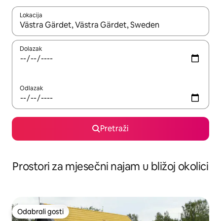
Lokacija
Kada budu dostupni rezultati, moći ćete ih pregledati koristeći
Dolazak
Odlazak
Pretraži
Prostori za mjesečni najam u bližoj okolici
Odabrali gosti
Odabrali gosti