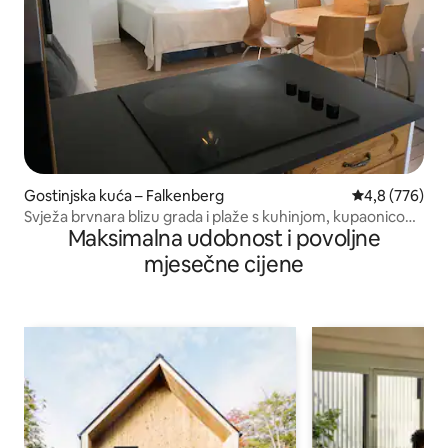
Gostinjska kuća – Falkenberg
Prosječna ocje
4,8 (776)
Svježa brvnara blizu grada i plaže s kuhinjom, kupaonicom
Maksimalna udobnost i povoljne
i klima uređajem
mjesečne cijene