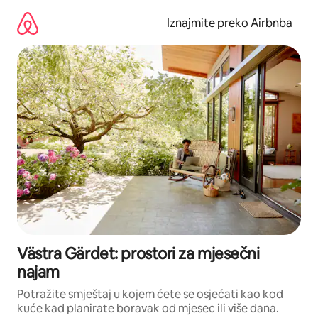
Prijeđi
na
Iznajmite preko Airbnba
sadržaj
Västra Gärdet: prostori za mjesečni
najam
Potražite smještaj u kojem ćete se osjećati kao kod
kuće kad planirate boravak od mjesec ili više dana.