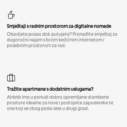
Smještaji s radnim prostorom za digitalne nomade
Obavljate posao dok putujete? Pronađite smještaj za
dugoročni najam s brzim bežičnim internetom i
posebnim prostorom za rad.
Tražite apartmane s dodatnim uslugama?
Airbnb ima u ponudi dobro opremljene stambene
prostore idealne za nove i postojeće zaposlenike te
one koji se zbog posla sele u drugi grad.