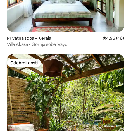
Privatna soba – Kerala
Prosječna ocje
4,96 (46)
Villa Akasa - Gornja soba 'Vayu'
Odabrali gosti
Odabrali gosti