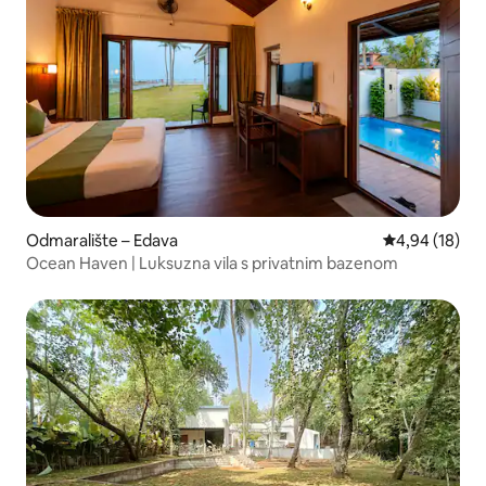
Odmaralište – Edava
Prosječna ocje
4,94 (18)
Ocean Haven | Luksuzna vila s privatnim bazenom