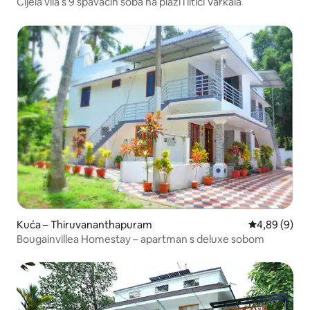
Cijela vila s 9 spavaćih soba na plaži i litici Varkala
Kuća – Thiruvananthapuram
Prosječna ocj
4,89 (9)
Bougainvillea Homestay – apartman s deluxe sobom