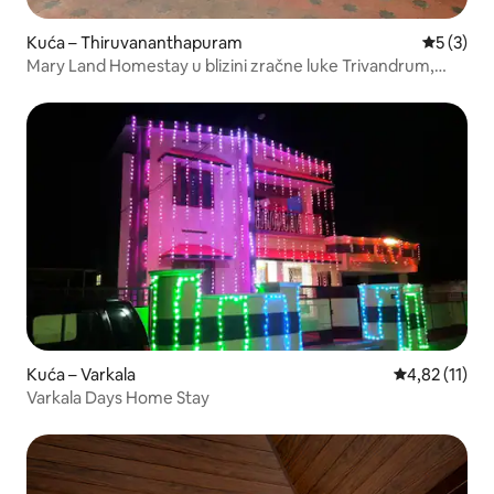
Kuća – Thiruvananthapuram
Prosječna
5 (3)
Mary Land Homestay u blizini zračne luke Trivandrum,
plaža
Kuća – Varkala
Prosječna ocj
4,82 (11)
Varkala Days Home Stay