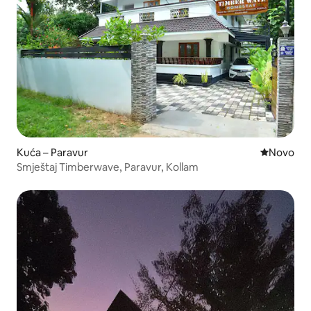
Kuća – Paravur
Novi smješ
Novo
Smještaj Timberwave, Paravur, Kollam