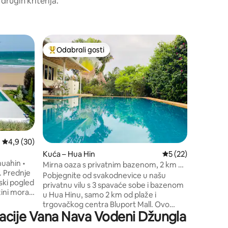
 drugih kriterija.
Kuća – 
Odabrali gosti
Odabr
Među najviše rangiranima s oznakom „Odabrali gosti”
Među na
Vrlo luksu
bazenom 
Dobro doš
grčkom m
mora u bl
se spajaj
Ova jedin
plaži, va
bazen i pr
savršeno
Prosječna ocjena: 4,9/5, recenzija: 30
4,9 (30)
more. Smještaj je uređen tako da bude
Kuća – Hua Hin
Prosječna ocjena: 5
5 (22)
prikladan 
huahin •
njemu se 
Mirna oaza s privatnim bazenom, 2 km od
. Prednje
pa je idea
plaže
Pobjegnite od svakodnevice u našu
ski pogled
koji žele 
privatnu vilu s 3 spavaće sobe i bazenom
zini mora
boravak.
u Hua Hinu, samo 2 km od plaže i
mogu se
trgovačkog centra Bluport Mall. Ovo
lokacije Vana Nava Vodeni Džungla
mirno utočište nudi prekrasan pogled na
pavaće
planine, privatni bazen s morskom