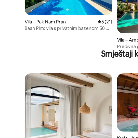
Vila – Pak Nam Pran
Prosječna ocjena: 5
5 (21)
Baan Pim: vila s privatnim bazenom 50 m
od plaže
Vila – Am
Predivna p
Smještaji 
bazenom 