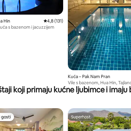
a Hin
Prosječna ocjena: 4,8/5, recenzija: 131
4,8 (131)
kuća s bazenom i jacuzzijem
5/5, recenzija: 3
Kuća – Pak Nam Pran
Vile s bazenom, Hua Hin, Tajlan
taji koji primaju kućne ljubimce i imaju
 gosti
Superhost
 gosti
Superhost