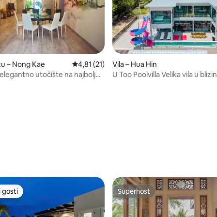
zu – Nong Kae
Prosječna ocjena: 4,81/5, recenzija: 21
4,81 (21)
Vila – Hua Hin
elegantno utočište na najboljoj
U Too Poolvilla Velika vila u blizin
 Hina
noćnog sajma
/5, recenzija: 12
 gosti
Superhost
 gosti
Superhost