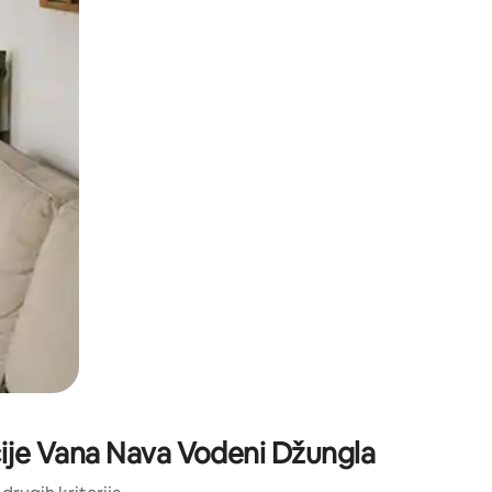
li prelaskom prstom po zaslonu.
kacije Vana Nava Vodeni Džungla