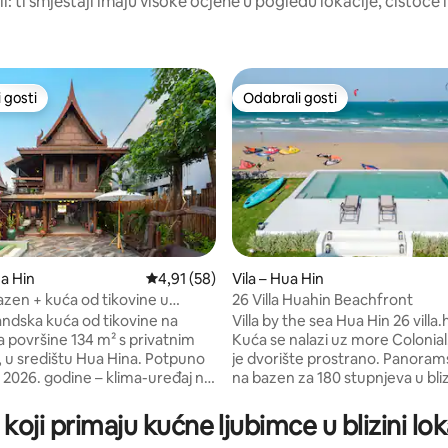
li: ti smještaji imaju visoke ocjene u pogledu lokacije, čistoće i
 gosti
Odabrali gosti
 gosti
Odabrali gosti
5, recenzija: 42
a Hin
Prosječna ocjena: 4,91/5, recenzija: 58
4,91 (58)
Vila – Hua Hin
azen + kuća od tikovine u
26 Villa Huahin Beachfront
 stilu | 10 minuta do grada
landska kuća od tikovine na
Villa by the sea Hua Hin 26 villa.
 površine 134 m² s privatnim
Kuća se nalazi uz more Colonial
u središtu Hua Hina. Potpuno
je dvorište prostrano. Panoram
2026. godine – klima-uređaj na
na bazen za 180 stupnjeva u bli
e, nema boravka na
Hua Hin. Koh Tao i Lion Island 
m. Premještano i ponovno
vidjeti iz objekta. • Poslušajte valove dok
 koji primaju kućne ljubimce u blizini 
no tijekom generacija.
uživate u pogledu na more iz s