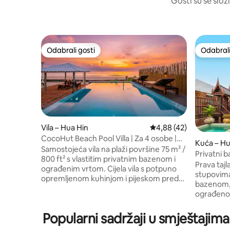
Gosti su se složi
Odabrali gosti
Odabrali
Odabrali gosti
Odabrali
Vila – Hua Hin
Prosječna ocjena: 4,88/
4,88 (42)
CocoHut Beach Pool Villa | Za 4 osobe |
Kuća – Hu
Vlastiti pješčani plažni pojas
Samostojeća vila na plaži površine 75 m² /
Privatni b
800 ft² s vlastitim privatnim bazenom i
starinskom
Prava taj
ograđenim vrtom. Cijela vila s potpuno
stupovima
opremljenom kuhinjom i pijeskom pred
bazenom, 
vratima, a ne zajednička soba u
ograđeno 
odmaralištu. Za 4 osobe. ▪ Privatni bazen
obje etaž
okrenut prema moru: dubina od 1,7 m
otvoreno
Popularni sadržaji u smještajima
prikladna za plivanje, ležaljke za sunčanje
sastavlje
▪ 1 bračni krevet (180 – 220 cm) + 1 bračni