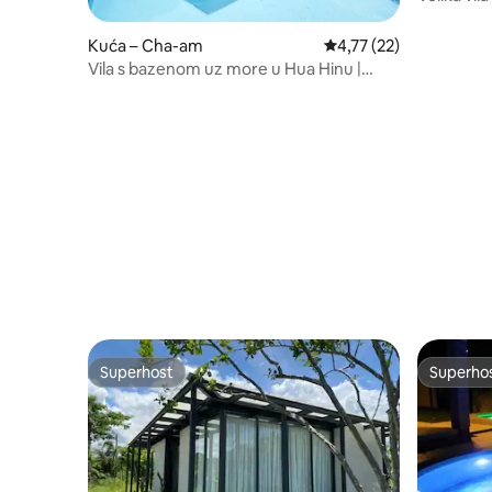
bazen
Kuća – Cha-am
Prosječna ocjena: 4,77/
4,77 (22)
Vila s bazenom uz more u Hua Hinu |
Prostrana, 2 spavaće sobe
Superhost
Superho
Superhost
Superho