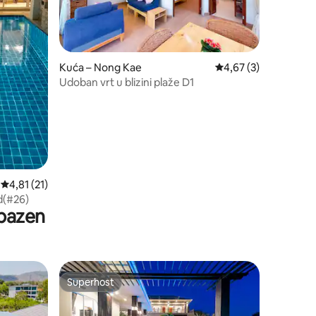
Kuća – Nong Kae
Prosječna ocjena: 4,6
4,67 (3)
Udoban vrt u blizini plaže D1
Prosječna ocjena: 4,81/5, recenzija: 21
4,81 (21)
d(#26)
 bazen
Superhost
Superhost