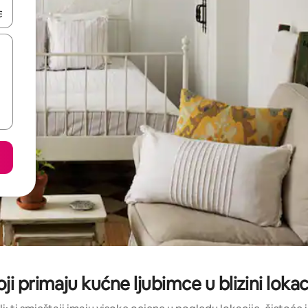
dati koristeći se strelicama prema gore i prema dolje, kao i dodirom i
koji primaju kućne ljubimce u blizini lo