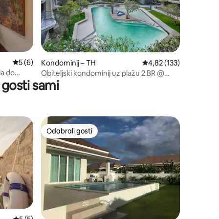
Prosječna ocjena: 5/5, recenzija: 6
5 (6)
Kondominij – TH
Prosječna ocjena: 4,82/
4,82 (133)
da do
Obiteljski kondominij uz plažu 2 BR @
 gosti sami
Baan San Kraam
Odabrali gosti
Odabrali gosti