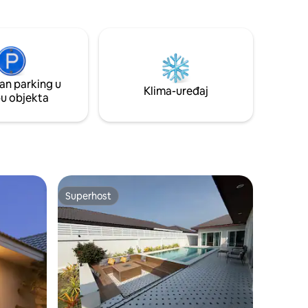
vodom i bujni vrt. Savršeno za obitelji ili
m. 1
grupe, udobno spaja modernu udobnost
 2 karaoke
i spokojnu prirodu. Brzi internet i
jar -
mogućnost boravka s kućnim ljubimcima.
i
Vaša skrivena oaza vas čeka! Ovaj je
i vanjski
smještaj opremljen solarnim sustavom
 dostupno
an parking u
od 10 kW i baterijom od 16 kWh, što
Klima-uređaj
utomobila.
pu objekta
omogućuje da većina kuće ima struju
tijekom prekida u opskrbi iz mreže.
Superhost
Superhost