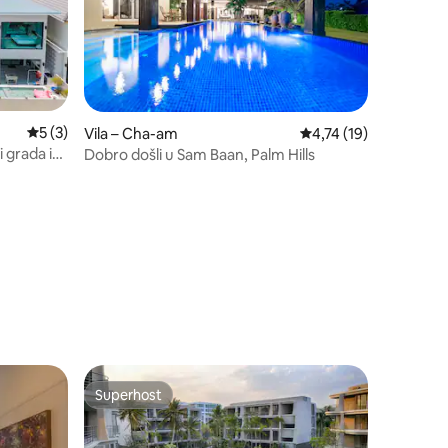
Prosječna ocjena: 5/5, recenzija: 3
5 (3)
Vila – Cha-am
Prosječna ocjena: 4,74
4,74 (19)
i grada i
Dobro došli u Sam Baan, Palm Hills
Superhost
Superhost