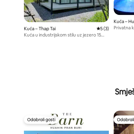
Kuća – Hu
Privatna 
Kuća – Thap Tai
Prosječna ocjena: 
5 (3)
Kuća u industrijskom stilu uz jezero 15
min od Hua Hina
Smješ
Odabrali gosti
Odabrali
Odabrali gosti
Odabrali