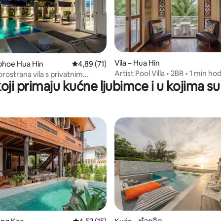
/5, recenzija: 21
Vila – Hua Hin
phoe Hua Hin
Prosječna ocjena: 4,89/5, recenzija: 71
4,89 (71)
Artist Pool Villa • 2BR • 1 min ho
rostrana vila s privatnim
koji primaju kućne ljubimce i u kojima su
plaže
– Hua Hin