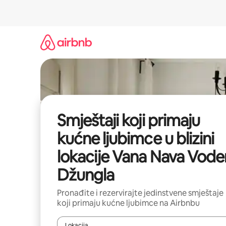
Prijeđi
na
sadržaj
Smještaji koji primaju
kućne ljubimce u blizini
lokacije Vana Nava Vode
Džungla
Pronađite i rezervirajte jedinstvene smještaje
koji primaju kućne ljubimce na Airbnbu
Lokacija