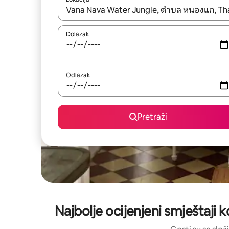
Kada budu dostupni rezultati, moći ćete ih pregle
Dolazak
Odlazak
Pretraži
Najbolje ocijenjeni smještaji 