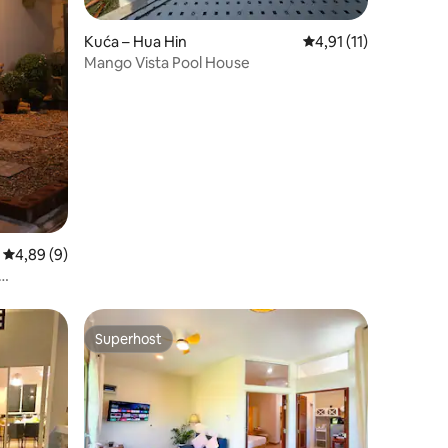
Kuća – Hua Hin
Prosječna ocjena: 4,91
4,91 (11)
Mango Vista Pool House
Prosječna ocjena: 4,89/5, recenzija: 9
4,89 (9)
.
Superhost
Superhost