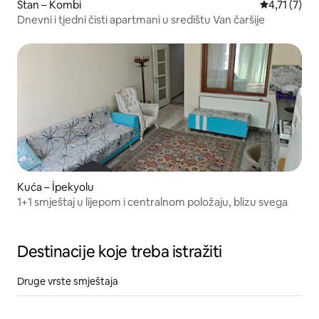
Stan – Kombi
Prosječna oc
4,71 (7)
Dnevni i tjedni čisti apartmani u središtu Van čaršije
Kuća – İpekyolu
1+1 smještaj u lijepom i centralnom položaju, blizu svega
Destinacije koje treba istražiti
Druge vrste smještaja