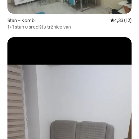
Stan – Kombi
Prosječna ocj
4,33 (12)
1+1 stan u središtu tržnice van