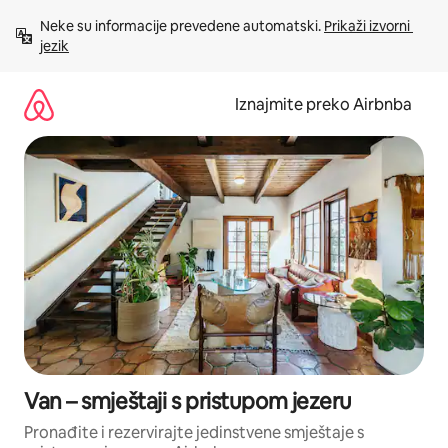
Prijeđi
Neke su informacije prevedene automatski. 
Prikaži izvorni 
na
jezik
sadržaj
Iznajmite preko Airbnba
Van – smještaji s pristupom jezeru
Pronađite i rezervirajte jedinstvene smještaje s