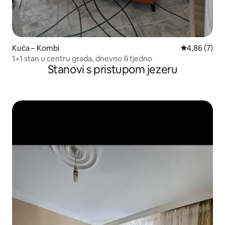
Kuća – Kombi
Prosječna ocj
4,86 (7)
1+1 stan u centru grada, dnevno ili tjedno
Stanovi s pristupom jezeru