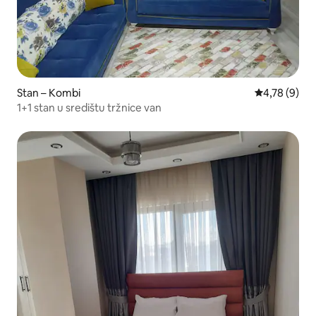
Stan – Kombi
Prosječna ocj
4,78 (9)
1+1 stan u središtu tržnice van