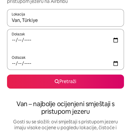
pristupom jezeru na Airbnbu
Lokacija
Kada budu dostupni rezultati, moći ćete ih pregledati koristeći
Dolazak
Odlazak
Pretraži
Van – najbolje ocijenjeni smještaji s
pristupom jezeru
Gosti su se složili: ovi smještaji s pristupom jezeru
imaju visoke ocjene u pogledu lokacije, čistoće i