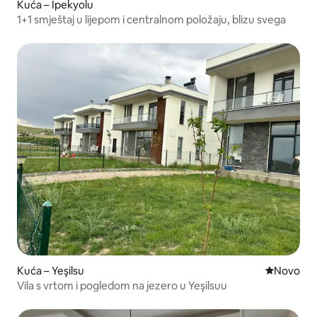
Kuća – İpekyolu
1+1 smještaj u lijepom i centralnom položaju, blizu svega
Kuća – Yeşilsu
Novi smješ
Novo
Vila s vrtom i pogledom na jezero u Yeşilsuu