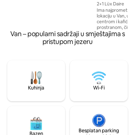
2+1 Lüx Daire
Ima najprometniju 
lokaciju u Van, u o
centrom i kafićima
prostranom, čisto
Van – popularni sadržaji u smještajima s
prostoru. Na lokaci
stan postoji privat
pristupom jezeru
besplatan parkin
prostoru.
Kuhinja
Wi-Fi
Besplatan parking
Bazen