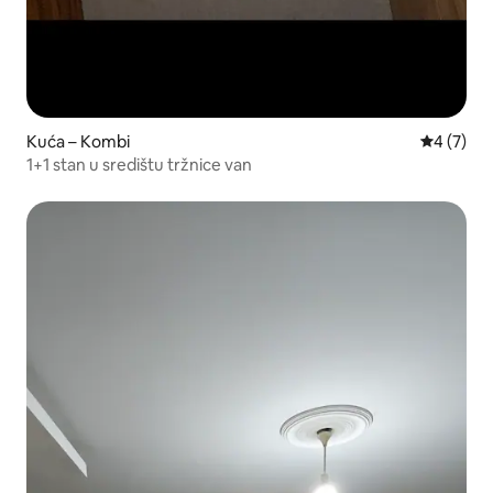
Kuća – Kombi
Prosječna
4 (7)
1+1 stan u središtu tržnice van