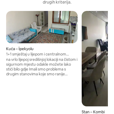
drugih kriterija.
Kuća – İpekyolu
1+1 smještaj u lijepom i centralnom
položaju, blizu svega
na vrlo lijepoj središnjoj lokaciji na čistom i
sigurnom mjestu odakle možete lako
stići bilo gdje Imali smo problema s
drugim stanovima koje smo ranije
iznajmljivali. Otkazali smo rezervacije
zbog čišćenja i drugih problema. Ne
koristimo ih. Imamo samo jedan stan u
kojem možete udobno boraviti.
Stan – Kombi