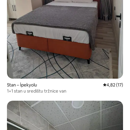
Stan – İpekyolu
Prosječna ocje
4,82 (17)
1+1 stan u središtu tržnice van