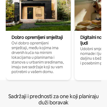
Dobro opremljeni smještaji
Digitalni noma
ljudi
Ovi dobro opremljeni
smještaji, među kojima ima
Udobni smještaj
drvenih kuća na mirnim
nomade i ljude 
lokacijama u planinama i
daljinu s bežič
stanova u urbanim sredinama,
i posebnim pro
imaju sve sadržaje koji su vam
potrebni u vašem domu.
Sadržaji i prednosti za one koji planiraju
duži boravak