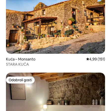
Kuća – Monsanto
Prosječna ocjen
4,99 (151)
STARA KUĆA
Odabrali gosti
Odabrali gosti