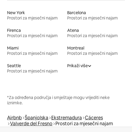
New York
Barcelona
Prostori za mjesečni najam
Prostori za mjesečni najam
Firenca
Atena
Prostori za mjesečni najam
Prostori za mjesečni najam
Miami
Montreal
Prostori za mjesečni najam
Prostori za mjesečni najam
Seattle
Prikaži više
Prostori za mjesečni najam
*Za određena područja i smještaje mogu vrijediti neke
iznimke.
Airbnb
Španjolska
Ekstremadura
Cáceres
Valverde del Fresno
Prostori za mjesečni najam