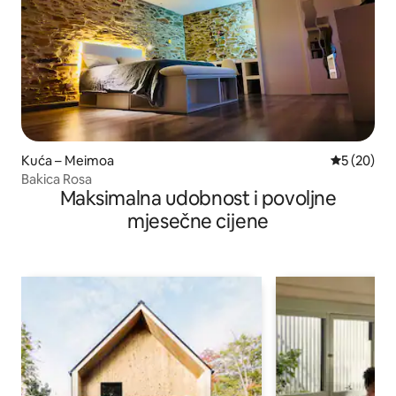
Kuća – Meimoa
Prosječna o
5 (20)
Bakica Rosa
Maksimalna udobnost i povoljne
mjesečne cijene