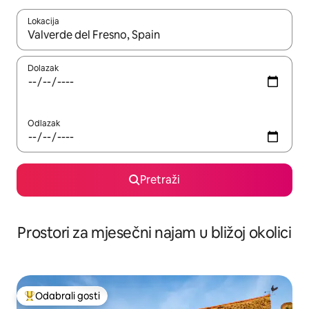
Lokacija
Kada budu dostupni rezultati, moći ćete ih pregledati koristeći
Dolazak
Odlazak
Pretraži
Prostori za mjesečni najam u bližoj okolici
Odabrali gosti
Među najviše rangiranima s oznakom „Odabrali gosti”