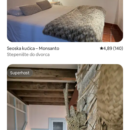
Seoska kućica – Monsanto
Prosječna ocjen
4,89 (140)
Stepenište do dvorca
Superhost
Superhost