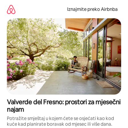
Prijeđi
na
Iznajmite preko Airbnba
sadržaj
Valverde del Fresno: prostori za mjesečni
najam
Potražite smještaj u kojem ćete se osjećati kao kod
kuće kad planirate boravak od mjesec ili više dana.