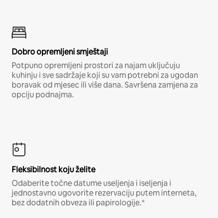
Dobro opremljeni smještaji
Potpuno opremljeni prostori za najam uključuju
kuhinju i sve sadržaje koji su vam potrebni za ugodan
boravak od mjesec ili više dana. Savršena zamjena za
opciju podnajma.
Fleksibilnost koju želite
Odaberite točne datume useljenja i iseljenja i
jednostavno ugovorite rezervaciju putem interneta,
bez dodatnih obveza ili papirologije.*