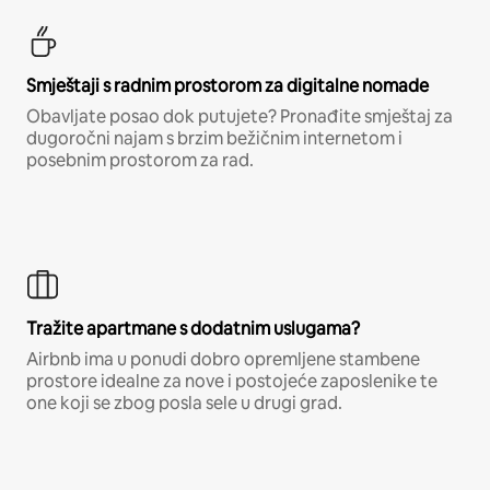
Smještaji s radnim prostorom za digitalne nomade
Obavljate posao dok putujete? Pronađite smještaj za
dugoročni najam s brzim bežičnim internetom i
posebnim prostorom za rad.
Tražite apartmane s dodatnim uslugama?
Airbnb ima u ponudi dobro opremljene stambene
prostore idealne za nove i postojeće zaposlenike te
one koji se zbog posla sele u drugi grad.