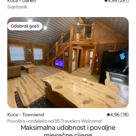
Kuća – Darien
Prosječna ocjen
4,99 (297)
Svjetionik
Odabrali gosti
Odabrali gosti
Kuća – Townsend
Prosječna ocje
4,96 (78)
Povoljno i nedaleko od 95 Travelers Welcome!
Maksimalna udobnost i povoljne
mjesečne cijene