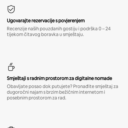
Ugovarajte rezervacije s povjerenjem
Recenzije naših pouzdanih gostiju i podrška 0 – 24
tijekom čitavog boravka u smještaju.
Smještaji s radnim prostorom za digitalne nomade
Obavljate posao dok putujete? Pronađite smještaj za
dugoročni najam s brzim bežičnim internetom i
posebnim prostorom za rad.