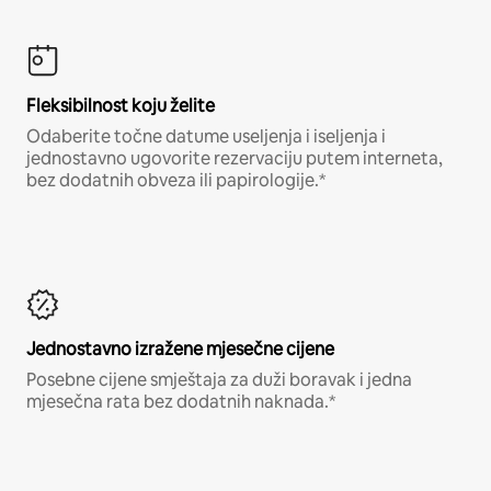
Fleksibilnost koju želite
Odaberite točne datume useljenja i iseljenja i
jednostavno ugovorite rezervaciju putem interneta,
bez dodatnih obveza ili papirologije.*
Jednostavno izražene mjesečne cijene
Posebne cijene smještaja za duži boravak i jedna
mjesečna rata bez dodatnih naknada.*