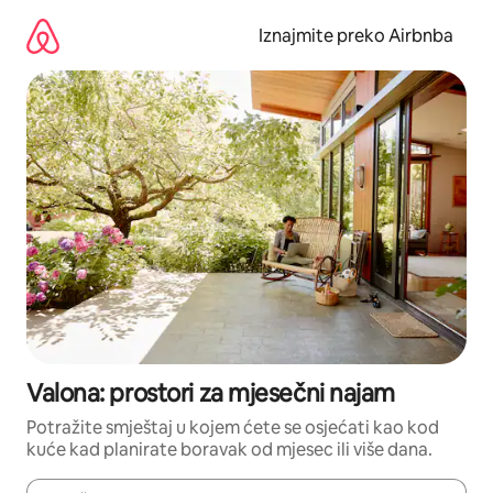
Prijeđi
na
Iznajmite preko Airbnba
sadržaj
Valona: prostori za mjesečni najam
Potražite smještaj u kojem ćete se osjećati kao kod
kuće kad planirate boravak od mjesec ili više dana.