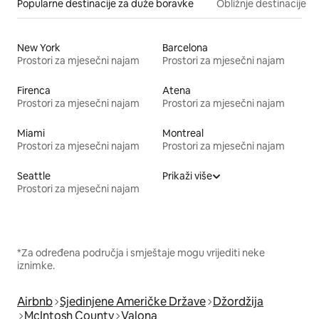
Popularne destinacije za duže boravke
Obližnje destinacije
New York
Barcelona
Prostori za mjesečni najam
Prostori za mjesečni najam
Firenca
Atena
Prostori za mjesečni najam
Prostori za mjesečni najam
Miami
Montreal
Prostori za mjesečni najam
Prostori za mjesečni najam
Seattle
Prikaži više
Prostori za mjesečni najam
*Za određena područja i smještaje mogu vrijediti neke
iznimke.
Airbnb
Sjedinjene Američke Države
Džordžija
McIntosh County
Valona