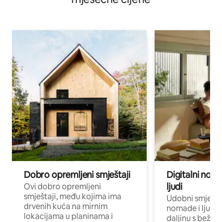
Dobro opremljeni smještaji
Digitalni noma
ljudi
Ovi dobro opremljeni
smještaji, među kojima ima
Udobni smještaj
drvenih kuća na mirnim
nomade i ljude 
lokacijama u planinama i
daljinu s bežič