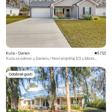
Kuća – Darien
Prosječna 
5 (12)
Kuća za odmor u Darienu | Novi smještaj 3/2 u blizini
centra
Odabrali gosti
Odabrali gosti