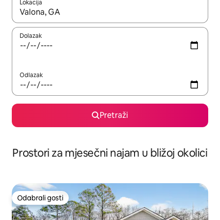
Lokacija
Kada budu dostupni rezultati, moći ćete ih pregledati koristeći
Dolazak
Odlazak
Pretraži
Prostori za mjesečni najam u bližoj okolici
Odabrali gosti
Odabrali gosti