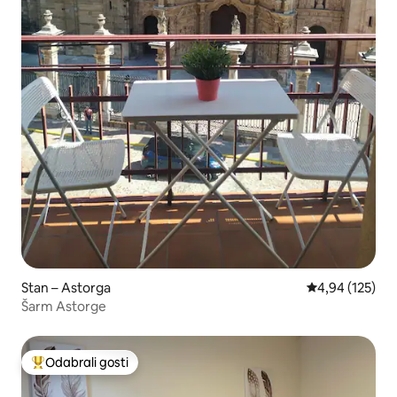
Stan – Astorga
Prosječna ocjen
4,94 (125)
Šarm Astorge
Odabrali gosti
Među najviše rangiranima s oznakom „Odabrali gosti”