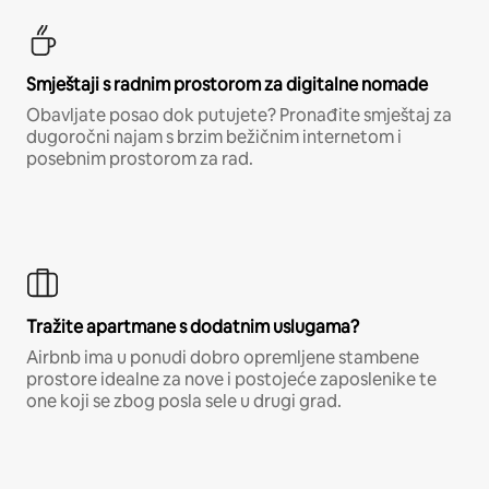
Smještaji s radnim prostorom za digitalne nomade
Obavljate posao dok putujete? Pronađite smještaj za
dugoročni najam s brzim bežičnim internetom i
posebnim prostorom za rad.
Tražite apartmane s dodatnim uslugama?
Airbnb ima u ponudi dobro opremljene stambene
prostore idealne za nove i postojeće zaposlenike te
one koji se zbog posla sele u drugi grad.