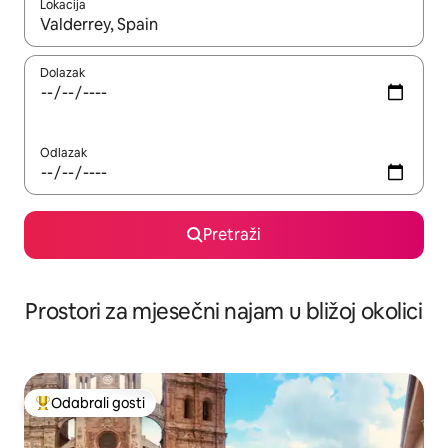
Lokacija
Kada budu dostupni rezultati, moći ćete ih pregledati koristeći
Dolazak
Odlazak
Pretraži
Prostori za mjesečni najam u bližoj okolici
Odabrali gosti
Među najviše rangiranima s oznakom „Odabrali gosti”