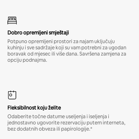
Dobro opremljeni smještaji
Potpuno opremljeni prostori za najam uključuju
kuhinju i sve sadržaje koji su vam potrebni za ugodan
boravak od mjesec ili više dana. Savršena zamjena za
opciju podnajma.
Fleksibilnost koju želite
Odaberite točne datume useljenja i iseljenja i
jednostavno ugovorite rezervaciju putem interneta,
bez dodatnih obveza ili papirologije.*