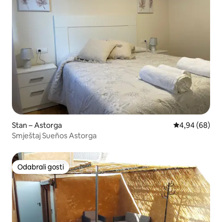
Stan – Astorga
Prosječna ocje
4,94 (68)
Smještaj Sueños Astorga
Odabrali gosti
Odabrali gosti