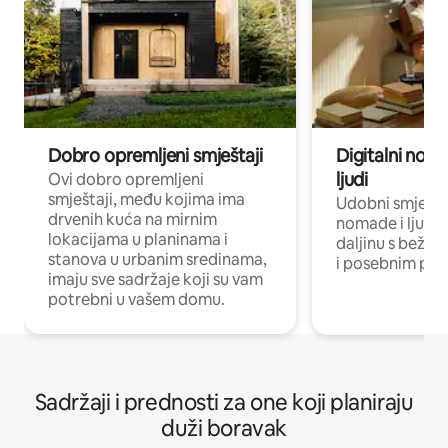
Dobro opremljeni smještaji
Digitalni noma
ljudi
Ovi dobro opremljeni
smještaji, među kojima ima
Udobni smještaj
drvenih kuća na mirnim
nomade i ljude 
lokacijama u planinama i
daljinu s bežič
stanova u urbanim sredinama,
i posebnim pro
imaju sve sadržaje koji su vam
potrebni u vašem domu.
Sadržaji i prednosti za one koji planiraju
duži boravak