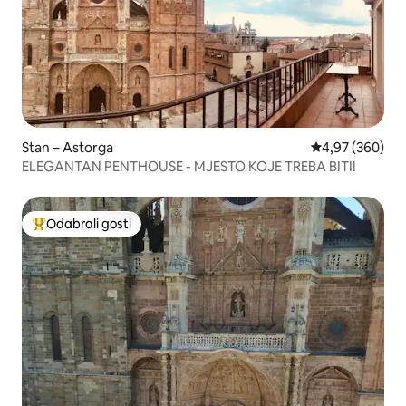
Stan – Astorga
Prosječna ocjen
4,97 (360)
ELEGANTAN PENTHOUSE - MJESTO KOJE TREBA BITI!
Odabrali gosti
Među najviše rangiranima s oznakom „Odabrali gosti”