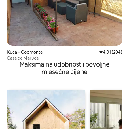
Kuća – Coomonte
Prosječna ocjen
4,91 (204)
Casa de Maruca
Maksimalna udobnost i povoljne
mjesečne cijene