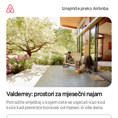
Prijeđi
na
Iznajmite preko Airbnba
sadržaj
Valderrey: prostori za mjesečni najam
Potražite smještaj u kojem ćete se osjećati kao kod
kuće kad planirate boravak od mjesec ili više dana.