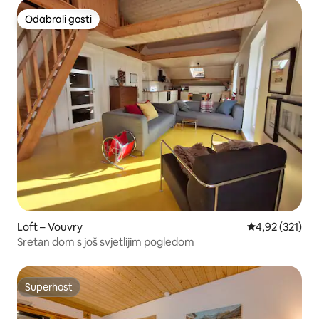
Odabrali gosti
Odabrali gosti
Loft – Vouvry
Prosječna ocjen
4,92 (321)
Sretan dom s još svjetlijim pogledom
Superhost
Superhost