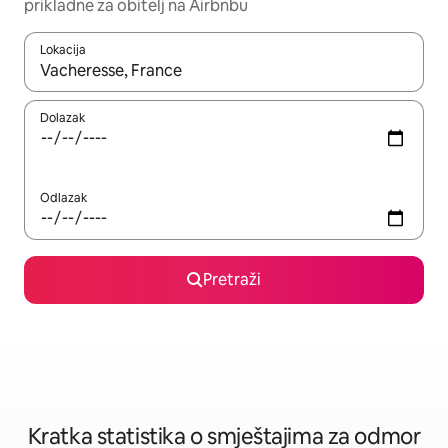
prikladne za obitelj na Airbnbu
Lokacija
Kada budu dostupni rezultati, moći ćete ih pregledati koristeći
Dolazak
Odlazak
Pretraži
Kratka statistika o smještajima za odmor