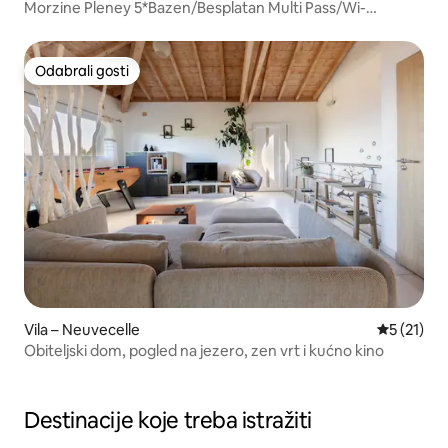
Morzine Pleney 5*Bazen/Besplatan Multi Pass/Wi-
Fi/Parking
Odabrali gosti
Odabrali gosti
Vila – Neuvecelle
Prosječna 
5 (21)
Obiteljski dom, pogled na jezero, zen vrt i kućno kino
Destinacije koje treba istražiti