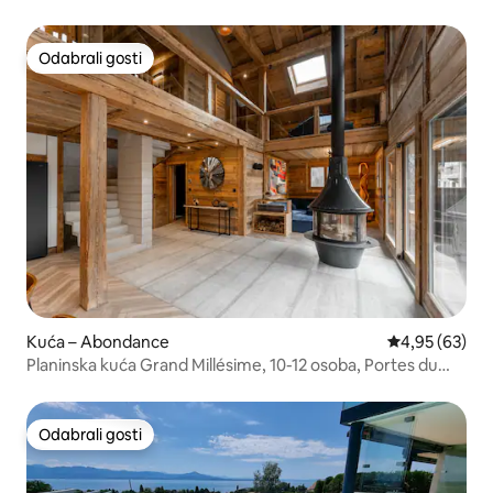
Odabrali gosti
Odabrali gosti
Kuća – Abondance
Prosječna ocje
4,95 (63)
Planinska kuća Grand Millésime, 10-12 osoba, Portes du
soleil
Odabrali gosti
Odabrali gosti