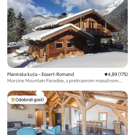
Planinska kuća – Essert-Romand
Prosječna ocjen
4,89 (175)
Morzine Mountain Paradise, s prekrasnom masažnom
kadom
Odabrali gosti
Među najviše rangiranima s oznakom „Odabrali gosti”