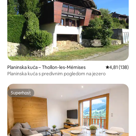
Planinska kuća – Thollon-les-Mémises
Prosječna ocjen
4,81 (138)
Planinska kuća s predivnim pogledom na jezero
Superhost
Superhost