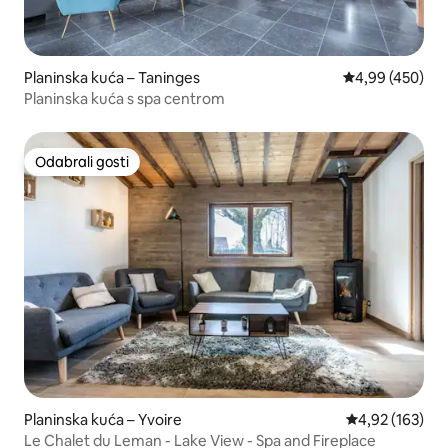
Planinska kuća – Taninges
Prosječna ocjen
4,99 (450)
Planinska kuća s spa centrom
Odabrali gosti
Odabrali gosti
Planinska kuća – Yvoire
Prosječna ocjen
4,92 (163)
Le Chalet du Leman - Lake View - Spa and Fireplace