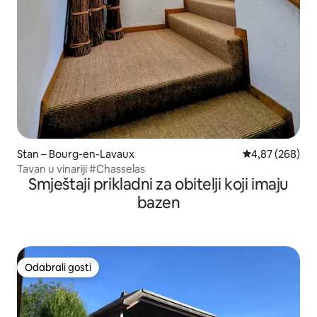
Stan – Bourg-en-Lavaux
Prosječna ocjen
4,87 (268)
Tavan u vinariji #Chasselas
Smještaji prikladni za obitelji koji imaju
bazen
Odabrali gosti
Odabrali gosti