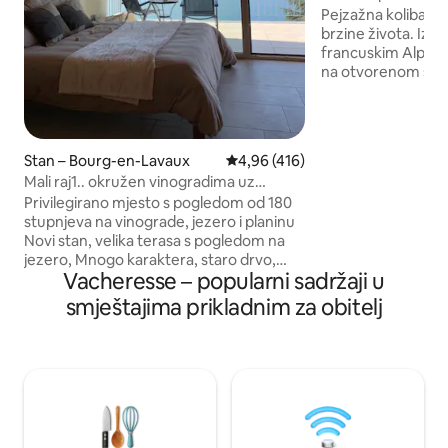
kuća s prekrasni
Pejzažna koliba pr
brzine života. Izg
francuskim Alpama,
na otvorenom s 
Njezini interijeri 
moderne završne d
jedinstvenim, trad
Kreveti su luksuz
Stan – Bourg-en-Lavaux
Prosječna ocjena: 4,96/5, recenz
4,96 (416)
su u pojedinačnom
Mali raj1.. okružen vinogradima uz
pločicama. Velika t
jezero.
Privilegirano mjesto s pogledom od 180
savršeno mjesto za
stupnjeva na vinograde, jezero i planinu
vlastitom planin
Novi stan, velika terasa s pogledom na
Privatni vrt bit će
jezero, Mnogo karaktera, staro drvo,
na suncu ili snijegu
Vacheresse – popularni sadržaji u
prirodno kamenje, tuš u ravnini poda,
sušilo za kosu, čajna kuhinja, s
smještajima prikladnim za obitelj
umivaonikom, hladnjakom, kuhalom za
vodu, čajem, kavom, mikrovalnom
pećnicom, pećnicom, 1 električnim
štednjakom, dva lonca , tanjuri itd. Sef,
led TV itd. Minibar, vina iz regije!
Besplatan javni prijevoz (vlak) od
Lausanne do Montreuxa! Privatni i