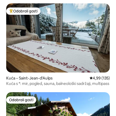
Odabrali gosti
Među najviše rangiranima s oznakom „Odabrali gosti”
Kuća – Saint-Jean-d'Aulps
Prosječna ocjen
4,99 (135)
Kuća s *: mir, pogled, sauna, balneološki sadržaji, multipass
Odabrali gosti
Odabrali gosti