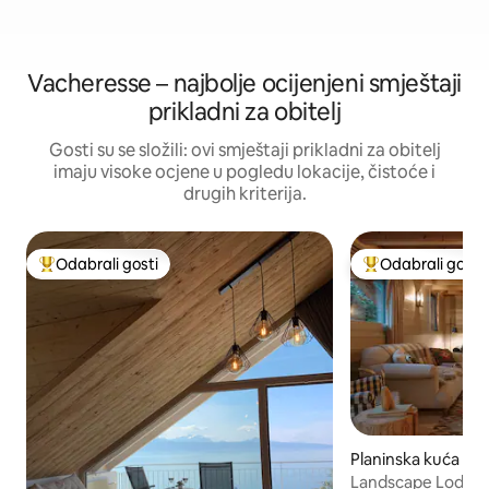
Vacheresse – najbolje ocijenjeni smještaji
prikladni za obitelj
Gosti su se složili: ovi smještaji prikladni za obitelj
imaju visoke ocjene u pogledu lokacije, čistoće i
drugih kriterija.
Odabrali gosti
Odabrali gosti
Među najviše rangiranima s oznakom „Odabrali gosti”
Među najviše ran
Planinska kuća –
Landscape Lodge -