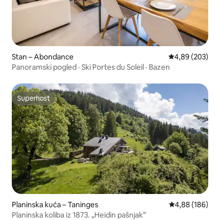
Stan – Abondance
Prosječna ocjen
4,89 (203)
Panoramski pogled · Ski Portes du Soleil · Bazen
Superhost
Superhost
Planinska kuća – Taninges
Prosječna ocjen
4,88 (186)
Planinska koliba iz 1873. „Heidin pašnjak”