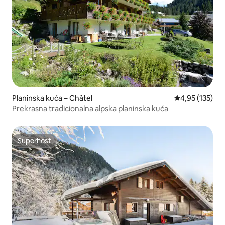
Planinska kuća – Châtel
Prosječna ocjen
4,95 (135)
Prekrasna tradicionalna alpska planinska kuća
Superhost
Superhost