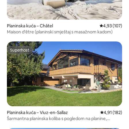
Planinska kuća – Châtel
Prosječna ocjen
4,93 (107)
Maison d'être (planinski smještaj s masažnom kadom)
Superhost
Superhost
Planinska kuća – Viuz-en-Sallaz
Prosječna ocjen
4,91 (182)
Šarmantna planinska koliba s pogledom na planine,
sauna/jacuzzi kao opcija