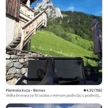
Planinska kuća – Bernex
Prosječna ocjen
4,92 (156)
Velika brvnara za 10 osoba u mirnom području u podnožju
staza.