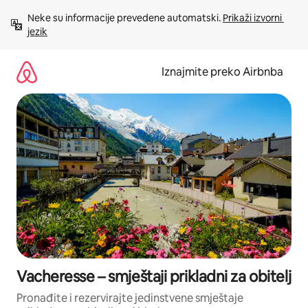
Prijeđi
Neke su informacije prevedene automatski. 
Prikaži izvorni 
na
jezik
sadržaj
Iznajmite preko Airbnba
Vacheresse – smještaji prikladni za obitelj
Pronađite i rezervirajte jedinstvene smještaje