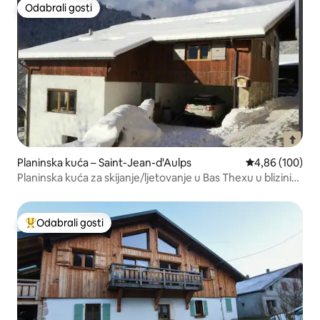
Odabrali gosti
Odabrali gosti
Planinska kuća – Saint-Jean-d'Aulps
Prosječna ocjen
4,86 (100)
Planinska kuća za skijanje/ljetovanje u Bas Thexu u blizini
Morzinea
Odabrali gosti
Među najviše rangiranima s oznakom „Odabrali gosti”