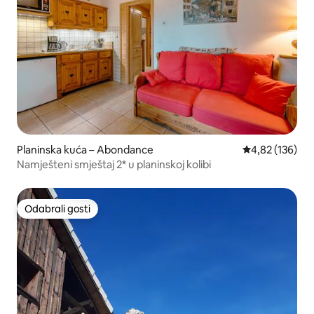
Planinska kuća – Abondance
Prosječna ocjen
4,82 (136)
Namješteni smještaj 2* u planinskoj kolibi
Odabrali gosti
Odabrali gosti