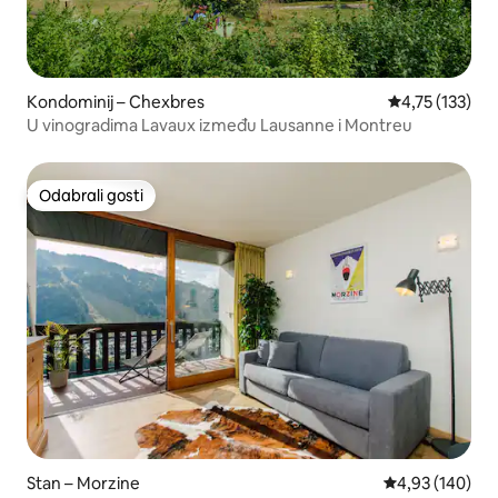
Kondominij – Chexbres
Prosječna ocje
4,75 (133)
U vinogradima Lavaux između Lausanne i Montreu
Odabrali gosti
Odabrali gosti
Stan – Morzine
Prosječna ocjen
4,93 (140)