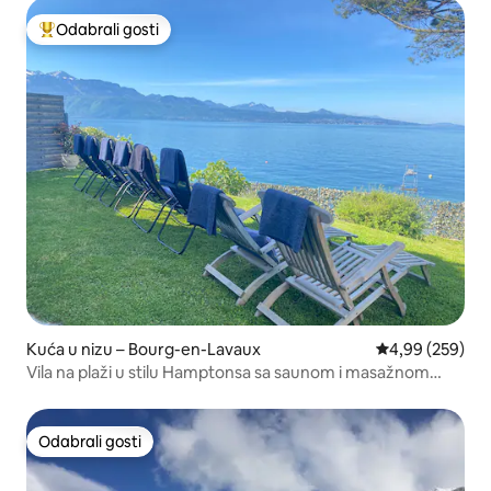
Odabrali gosti
Među najviše rangiranima s oznakom „Odabrali gosti”
Kuća u nizu – Bourg-en-Lavaux
Prosječna ocjen
4,99 (259)
Vila na plaži u stilu Hamptonsa sa saunom i masažnom
kadom
Odabrali gosti
Odabrali gosti