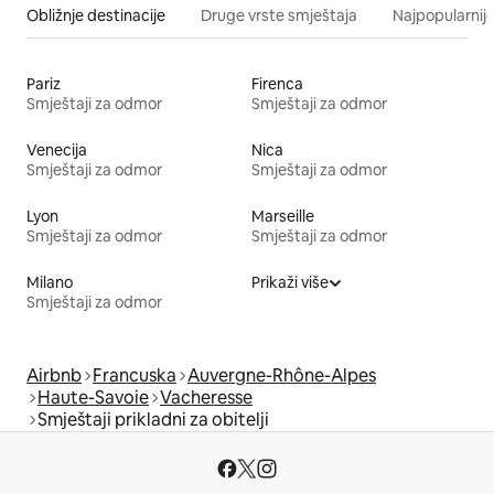
Obližnje destinacije
Druge vrste smještaja
Najpopularnije
Pariz
Firenca
Smještaji za odmor
Smještaji za odmor
Venecija
Nica
Smještaji za odmor
Smještaji za odmor
Lyon
Marseille
Smještaji za odmor
Smještaji za odmor
Milano
Prikaži više
Smještaji za odmor
Airbnb
Francuska
Auvergne-Rhône-Alpes
Haute-Savoie
Vacheresse
Smještaji prikladni za obitelji