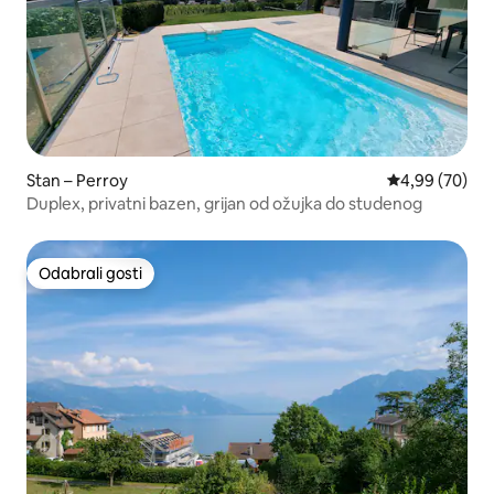
Stan – Perroy
Prosječna ocje
4,99 (70)
Duplex, privatni bazen, grijan od ožujka do studenog
Odabrali gosti
Odabrali gosti