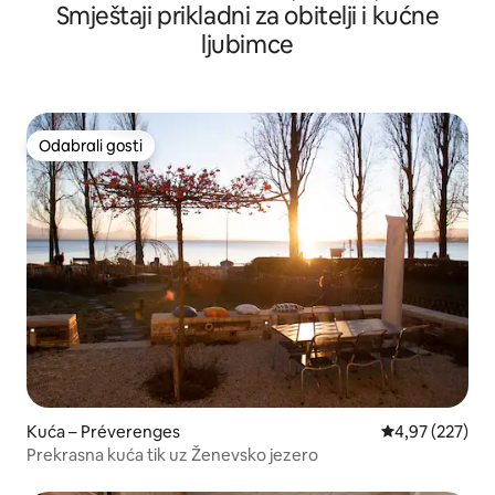
Smještaji prikladni za obitelji i kućne
ljubimce
Odabrali gosti
Odabrali gosti
Kuća – Préverenges
Prosječna ocjen
4,97 (227)
Prekrasna kuća tik uz Ženevsko jezero