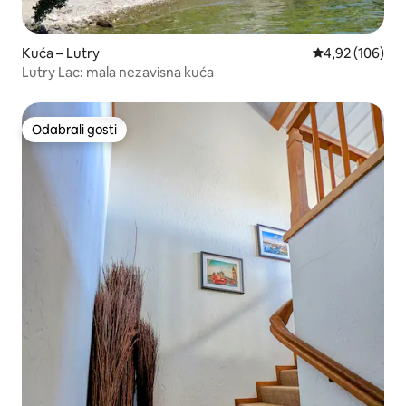
Kuća – Lutry
Prosječna ocjen
4,92 (106)
Lutry Lac: mala nezavisna kuća
Odabrali gosti
Odabrali gosti