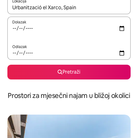
Lokacija
Kada budu dostupni rezultati, moći ćete ih pregledati koristeći
Dolazak
Odlazak
Pretraži
Prostori za mjesečni najam u bližoj okolici