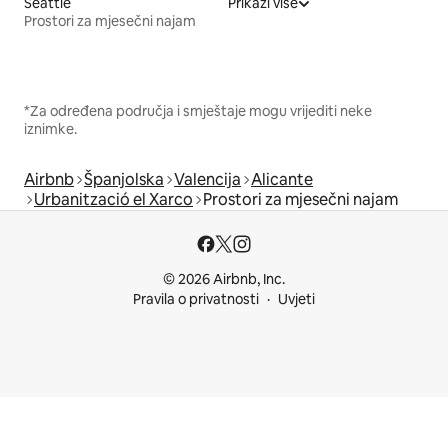
Seattle
Prikaži više
Prostori za mjesečni najam
*Za određena područja i smještaje mogu vrijediti neke
iznimke.
Airbnb
Španjolska
Valencija
Alicante
Urbanització el Xarco
Prostori za mjesečni najam
© 2026 Airbnb, Inc.
Pravila o privatnosti
Uvjeti