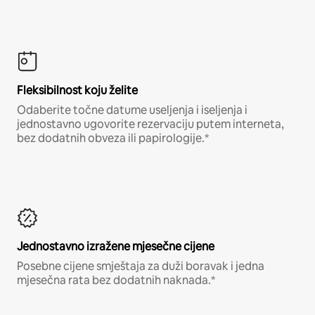
Fleksibilnost koju želite
Odaberite točne datume useljenja i iseljenja i
jednostavno ugovorite rezervaciju putem interneta,
bez dodatnih obveza ili papirologije.*
Jednostavno izražene mjesečne cijene
Posebne cijene smještaja za duži boravak i jedna
mjesečna rata bez dodatnih naknada.*