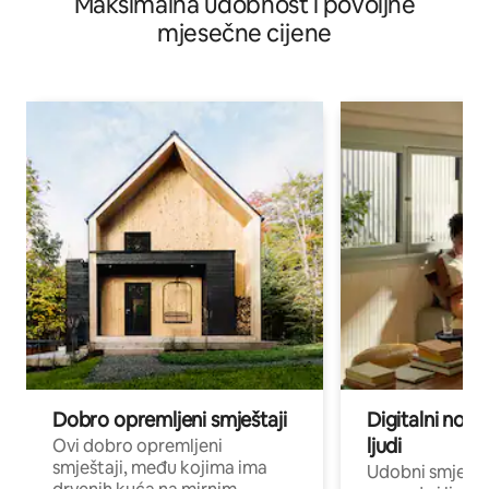
Maksimalna udobnost i povoljne
plažu · Pogled na ocean
mjesečne cijene
Dobro opremljeni smještaji
Digitalni noma
ljudi
Ovi dobro opremljeni
smještaji, među kojima ima
Udobni smještaj