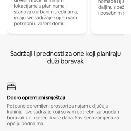
drvenih kuća na mirnim
nomade i ljude 
lokacijama u planinama i
daljinu s bežič
stanova u urbanim sredinama,
i posebnim pro
imaju sve sadržaje koji su vam
potrebni u vašem domu.
Sadržaji i prednosti za one koji planiraju
duži boravak
Dobro opremljeni smještaji
Potpuno opremljeni prostori za najam uključuju
kuhinju i sve sadržaje koji su vam potrebni za ugodan
boravak od mjesec ili više dana. Savršena zamjena za
opciju podnajma.