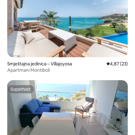
Smještajna jedinica – Villajoyosa
Prosječna ocje
4,87 (23)
Apartmani Montiboli
Superhost
Superhost