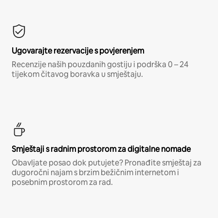
Ugovarajte rezervacije s povjerenjem
Recenzije naših pouzdanih gostiju i podrška 0 – 24
tijekom čitavog boravka u smještaju.
Smještaji s radnim prostorom za digitalne nomade
Obavljate posao dok putujete? Pronađite smještaj za
dugoročni najam s brzim bežičnim internetom i
posebnim prostorom za rad.