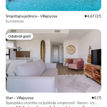
Smještajna jedinica – Villajoyosa
Prosječna ocje
4,67 (27)
Eurotennis
Odabrali gosti
Odabrali gosti
Stan – Villajoyosa
Prosječna
5 (7)
Španjolsko utočište za ljubitelje umjetnosti · Bazen · Uz