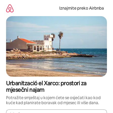
Prijeđi
na
Iznajmite preko Airbnba
sadržaj
Urbanització el Xarco: prostori za
mjesečni najam
Potražite smještaj u kojem ćete se osjećati kao kod
kuće kad planirate boravak od mjesec ili više dana.