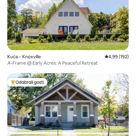
Kuća – Knoxville
Prosječna ocjen
4,99 (192)
A-Frame @ Early Acres: A Peaceful Retreat
Odabrali gosti
Među najviše rangiranima s oznakom „Odabrali gosti”