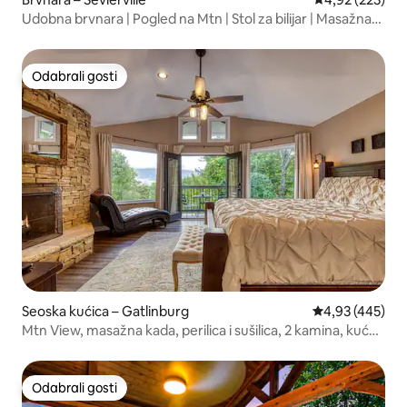
Udobna brvnara | Pogled na Mtn | Stol za bilijar | Masažna
kada
Odabrali gosti
Odabrali gosti
Seoska kućica – Gatlinburg
Prosječna ocjen
4,93 (445)
Mtn View, masažna kada, perilica i sušilica, 2 kamina, kućni
ljubimci dozvoljeni
Odabrali gosti
Odabrali gosti