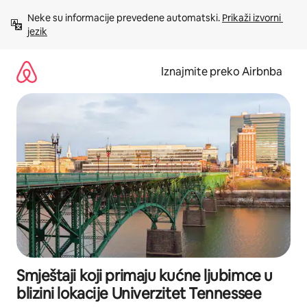
Prijeđi
Neke su informacije prevedene automatski. 
Prikaži izvorni 
na
jezik
sadržaj
Iznajmite preko Airbnba
Smještaji koji primaju kućne ljubimce u
blizini lokacije Univerzitet Tennessee