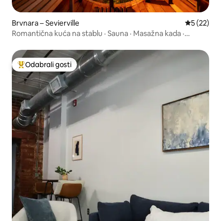
Brvnara – Sevierville
Prosječna 
5 (22)
Romantična kuća na stablu · Sauna · Masažna kada ·
Pogled
Odabrali gosti
Među najviše rangiranima s oznakom „Odabrali gosti”