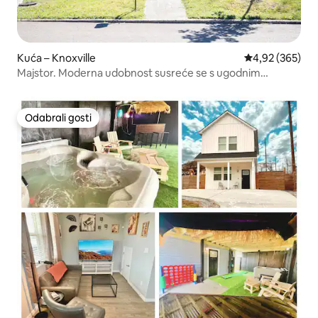
Kuća – Knoxville
Prosječna ocjen
4,92 (365)
Majstor. Moderna udobnost susreće se s ugodnim
šarmom!
Odabrali gosti
Odabrali gosti