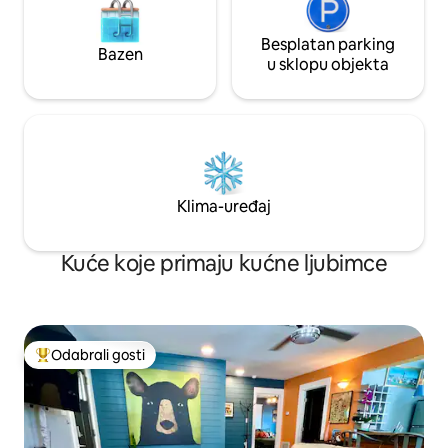
Besplatan parking
Bazen
u sklopu objekta
Klima-uređaj
Kuće koje primaju kućne ljubimce
Odabrali gosti
Među najviše rangiranima s oznakom „Odabrali gosti”