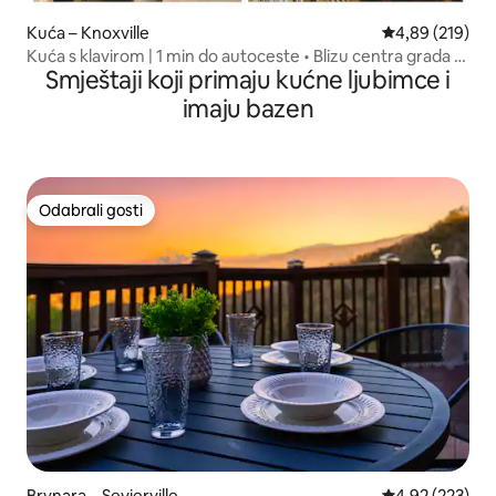
Kuća – Knoxville
Prosječna ocjen
4,89 (219)
Kuća s klavirom | 1 min do autoceste • Blizu centra grada •
Smještaji koji primaju kućne ljubimce i
Masažna kada
imaju bazen
Odabrali gosti
Odabrali gosti
Brvnara – Sevierville
Prosječna ocjen
4,92 (223)