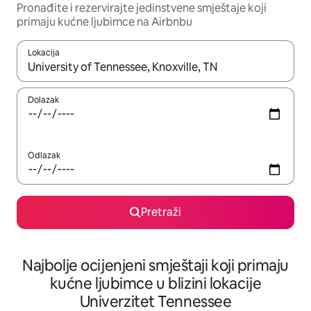
Pronađite i rezervirajte jedinstvene smještaje koji
primaju kućne ljubimce na Airbnbu
Lokacija
Kada budu dostupni rezultati, moći ćete ih pregledati koristeći
Dolazak
Odlazak
Pretraži
Najbolje ocijenjeni smještaji koji primaju
kućne ljubimce u blizini lokacije
Univerzitet Tennessee