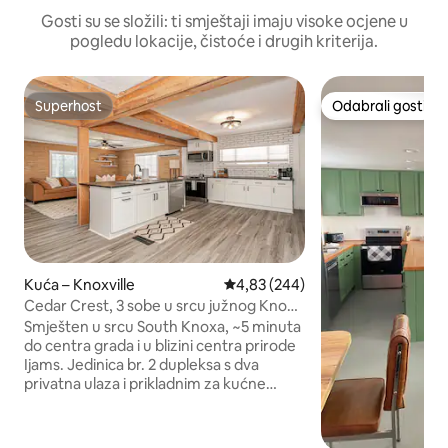
Gosti su se složili: ti smještaji imaju visoke ocjene u
pogledu lokacije, čistoće i drugih kriterija.
Superhost
Odabrali gosti
Superhost
Odabrali gosti
Kuća – Knoxville
Prosječna ocjena: 4,83/5, recenzi
4,83 (244)
Cedar Crest, 3 sobe u srcu južnog Knoxa
~5 min do centra
Smješten u srcu South Knoxa, ~5 minuta
do centra grada i u blizini centra prirode
Ijams. Jedinica br. 2 dupleksa s dva
privatna ulaza i prikladnim za kućne
ljubimce s ogradom u dvorištu. Nedavno
renoviran 3BR sa svijetlim tonovima,
prozračnim dizajnom i modernim