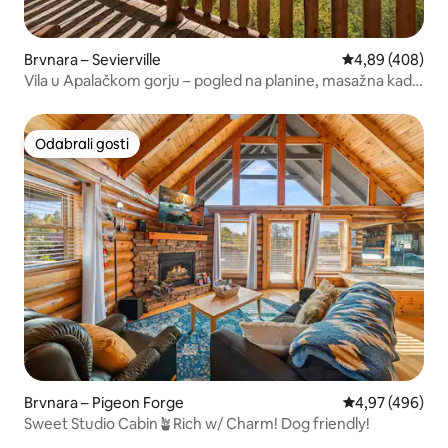
Brvnara – Sevierville
Prosječna ocjen
4,89 (408)
Vila u Apalačkom gorju – pogled na planine, masažna kada,
kućni ljubimci
Odabrali gosti
Odabrali gosti
Brvnara – Pigeon Forge
Prosječna ocjen
4,97 (496)
Sweet Studio Cabin🪴Rich w/ Charm! Dog friendly!