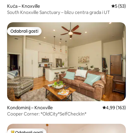
Kuća – Knoxville
Prosječna 
5 (53)
South Knoxville Sanctuary – blizu centra grada i UT
Odabrali gosti
Odabrali gosti
Kondominij – Knoxville
Prosječna ocjen
4,99 (163)
Cooper Corner: *OldCity*SelfCheckIn*
Odabrali gosti