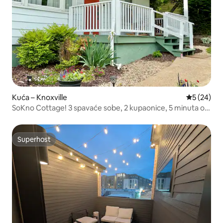
Kuća – Knoxville
Prosječna o
5 (24)
SoKno Cottage! 3 spavaće sobe, 2 kupaonice, 5 minuta od
UT-a, bračni krevet
Superhost
Superhost