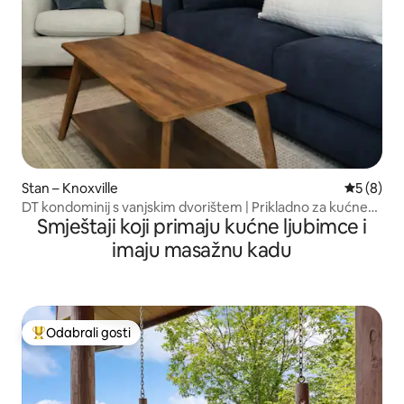
Stan – Knoxville
Prosječna
5 (8)
DT kondominij s vanjskim dvorištem | Prikladno za kućne
Smještaji koji primaju kućne ljubimce i
ljubimce!
imaju masažnu kadu
Odabrali gosti
Među najviše rangiranima s oznakom „Odabrali gosti”