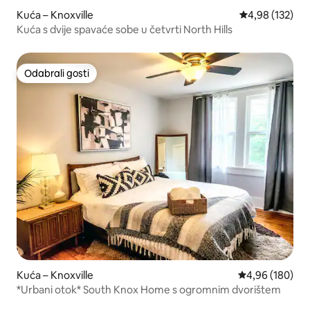
Kuća – Knoxville
Prosječna ocjen
4,98 (132)
Kuća s dvije spavaće sobe u četvrti North Hills
Odabrali gosti
Odabrali gosti
Kuća – Knoxville
Prosječna ocjen
4,96 (180)
*Urbani otok* South Knox Home s ogromnim dvorištem