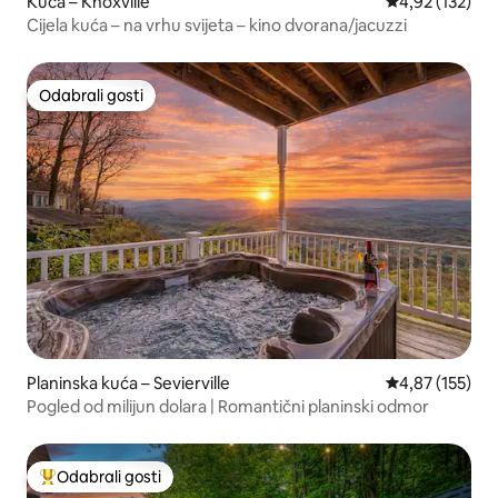
Kuća – Knoxville
Prosječna ocjen
4,92 (132)
Cijela kuća – na vrhu svijeta – kino dvorana/jacuzzi
Odabrali gosti
Odabrali gosti
Planinska kuća – Sevierville
Prosječna ocjen
4,87 (155)
Pogled od milijun dolara | Romantični planinski odmor
Odabrali gosti
Među najviše rangiranima s oznakom „Odabrali gosti”