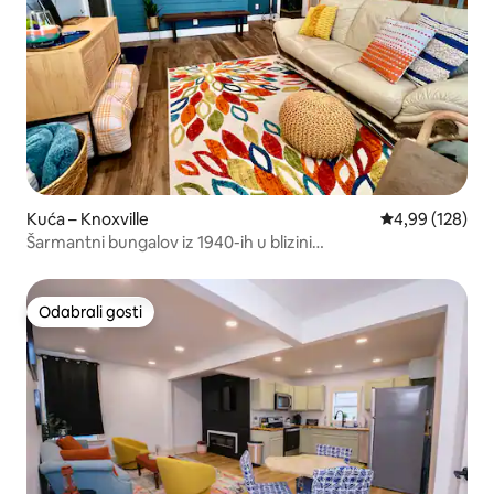
Kuća – Knoxville
Prosječna ocjen
4,99 (128)
Šarmantni bungalov iz 1940-ih u blizini
UT/Downtowna/masažne kade
Odabrali gosti
Odabrali gosti