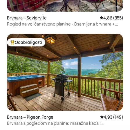
Brvnara – Sevierville
Prosječna ocjen
4,86 (355)
Pogled na veličanstvene planine · Osamljena brvnara +
masažna kada
Odabrali gosti
Među najviše rangiranima s oznakom „Odabrali gosti”
Brvnara – Pigeon Forge
Prosječna ocjen
4,93 (149)
Brvnara s pogledom na planine: masažna kada i
planinarske staze