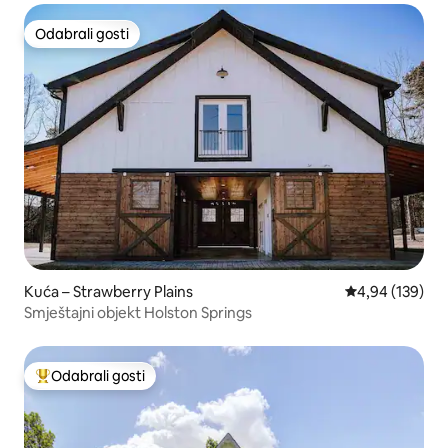
Odabrali gosti
Odabrali gosti
Kuća – Strawberry Plains
Prosječna ocjen
4,94 (139)
Smještajni objekt Holston Springs
Odabrali gosti
Među najviše rangiranima s oznakom „Odabrali gosti”