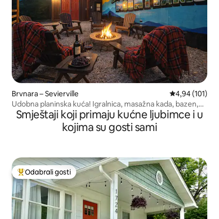
Brvnara – Sevierville
Prosječna ocjen
4,94 (101)
Udobna planinska kuća! Igralnica, masažna kada, bazen,
Smještaji koji primaju kućne ljubimce i u
ribolov!
kojima su gosti sami
Odabrali gosti
Među najviše rangiranima s oznakom „Odabrali gosti”