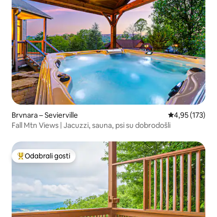
Brvnara – Sevierville
Prosječna ocjen
4,95 (173)
Fall Mtn Views | Jacuzzi, sauna, psi su dobrodošli
Odabrali gosti
Među najviše rangiranima s oznakom „Odabrali gosti”