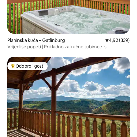
Planinska kuća – Gatlinburg
Prosječna ocjen
4,92 (339)
Vrijedi se popeti | Prikladno za kućne ljubimce, s
masažnom kadom i pogledom
Odabrali gosti
Među najviše rangiranima s oznakom „Odabrali gosti”