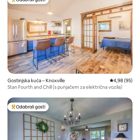
Među najviše rangiranima s oznakom „Odabrali gosti”
Gostinjska kuća – Knoxville
Prosječna ocje
4,98 (95)
Stan Fourth and Chill (s punjačem za električna vozila)
Odabrali gosti
Među najviše rangiranima s oznakom „Odabrali gosti”