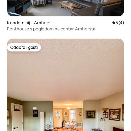
Kondominij – Amherst
Prosječna
5 (4)
Penthouse s pogledom na centar Amhersta!
Odabrali gosti
Odabrali gosti