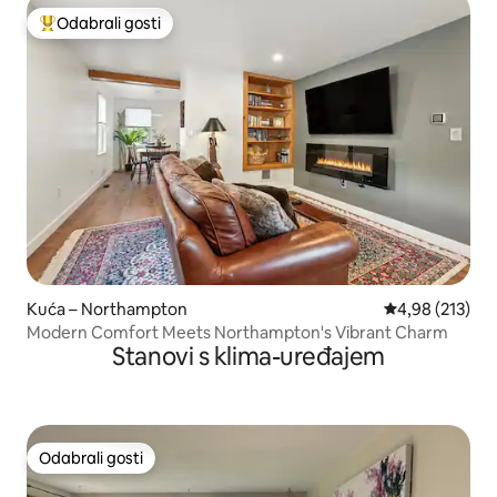
Odabrali gosti
Među najviše rangiranima s oznakom „Odabrali gosti”
Kuća – Northampton
Prosječna ocjen
4,98 (213)
Modern Comfort Meets Northampton's Vibrant Charm
Stanovi s klima-uređajem
Odabrali gosti
Odabrali gosti