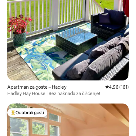
Apartman za goste – Hadley
Prosječna ocjen
4,96 (161)
Hadley Hay House | Bez naknada za čišćenje!
Odabrali gosti
Među najviše rangiranima s oznakom „Odabrali gosti”