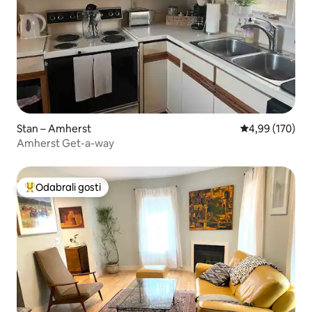
Stan – Amherst
Prosječna ocjen
4,99 (170)
Amherst Get-a-way
Odabrali gosti
Među najviše rangiranima s oznakom „Odabrali gosti”