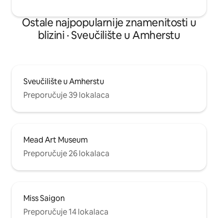
dozvoljeni. Zabranjeno pušenje. Može
primiti samo 1 ili 2 osobe. Futon je
Ostale najpopularnije znamenitosti u
dostupan za zaseban raspored spavanja.
blizini · Sveučilište u Amherstu
Sveučilište u Amherstu
Preporučuje 39 lokalaca
Mead Art Museum
Preporučuje 26 lokalaca
Miss Saigon
Preporučuje 14 lokalaca