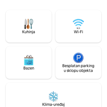
u blizini lijepih pješačkih, biciklističkih i
autobusnoj ruti ko
pješačkih staza, ima intimni pogled na vrt
UMassa i Amhersta
s brojnih prozora i vrata na terasi. U vrtu
bilo kojeg vremena,
se nalazi sjenica s kojeg se pruža sjenovit
bilo koje doba god
vidikovac na kojem možete uživati u
udaljenost do tržni
raskoši cvijeća/lišća. (To je vrt s četiri
Bridgeside Café. Apartman se
godišnja doba pa se pruža prekrasan
profesionalno čist
Kuhinja
Wi-Fi
pogled čak i zimi.) Bračni krevet iznimno
rezervacija.
je udoban; studio je elegantan, ali
jednostavno opremljen podovima od
bambusa, prekrasnim umjetničkim
djelima, tepisima i zidnim muralima.
Kuhinja ima mali hladnjak, mikrovalnu
pećnicu, kuhalo za vodu, pribor za jelo,
tanjure i šalice. Kupaonica je mala, ali
Besplatan parking
Bazen
dobro namještena s popločanom
u sklopu objekta
kadom/tušem i više pogleda na vrt. U
stanu ima dovoljno prostora u ormaru.
Wi-Fi je besplatan i funkcionira čak i vani.
Dostupan je veliki zaslon na koji se
možete emitirati s tableta, telefona ili
računala (primjerice, prikazivanje na
zaslonu Netflixa ili HBOga) Parkiranje na
Klima-uređaj
kolnom prilazu. Kućni ljubimci nisu