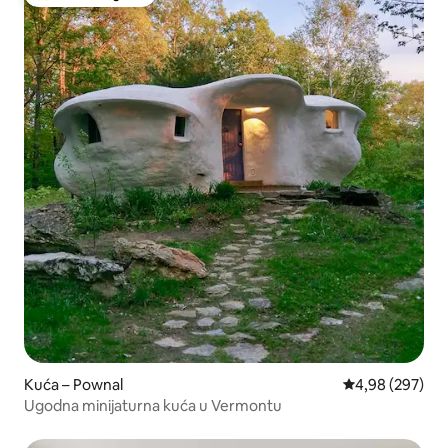
Među najviše rangiranima s oznakom „Odabrali gosti”
Kuća – Pownal
Prosječna ocjen
4,98 (297)
Ugodna minijaturna kuća u Vermontu