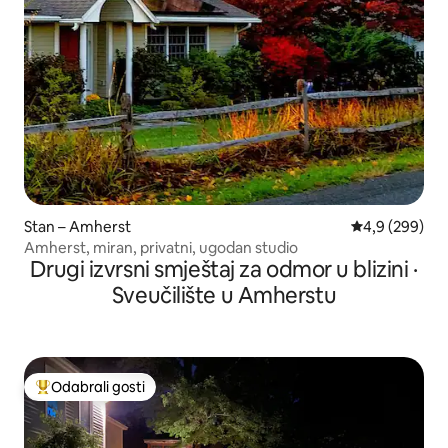
Stan – Amherst
Prosječna ocje
4,9 (299)
Amherst, miran, privatni, ugodan studio
Drugi izvrsni smještaj za odmor u blizini ·
Sveučilište u Amherstu
Odabrali gosti
Među najviše rangiranima s oznakom „Odabrali gosti”