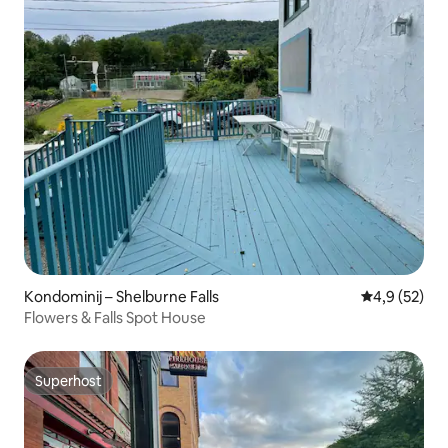
Kondominij – Shelburne Falls
Prosječna ocj
4,9 (52)
Flowers & Falls Spot House
Superhost
Superhost