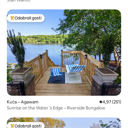
Odabrali gosti
Među najviše rangiranima s oznakom „Odabrali gosti”
Kuća – Agawam
Prosječna ocjen
4,97 (251)
Sunrise on the Water 's Edge – Riverside Bungalow
Odabrali gosti