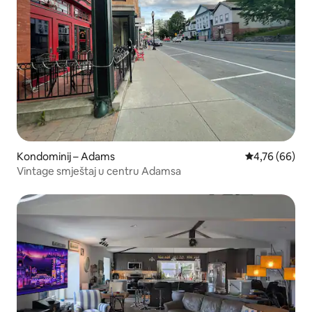
Kondominij – Adams
Prosječna ocje
4,76 (66)
Vintage smještaj u centru Adamsa