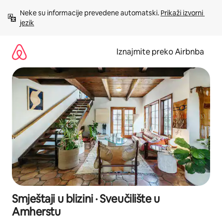
Prijeđi
Neke su informacije prevedene automatski. 
Prikaži izvorni 
na
jezik
sadržaj
Iznajmite preko Airbnba
Smještaji u blizini · Sveučilište u
Amherstu