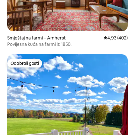
Smještaj na farmi – Amherst
Prosječna ocjen
4,93 (402)
Povijesna kuća na farmi iz 1850.
Odabrali gosti
Odabrali gosti