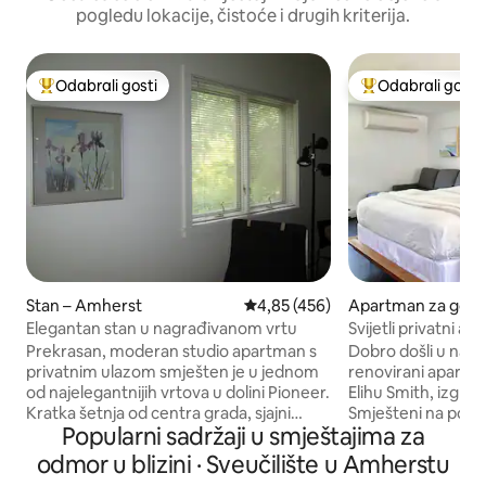
pogledu lokacije, čistoće i drugih kriterija.
Odabrali gosti
Odabrali gosti
Među najviše rangiranima s oznakom „Odabrali gosti”
Među najviše ran
Stan – Amherst
Prosječna ocjena: 4,85/5, recenz
4,85 (456)
Apartman za gost
rland
Elegantan stan u nagrađivanom vrtu
Svijetli privatni a
minuta od područj
Prekrasan, moderan studio apartman s
Dobro došli u naš o
privatnim ulazom smješten je u jednom
renovirani apart
od najelegantnijih vrtova u dolini Pioneer.
Elihu Smith, izgra
Kratka šetnja od centra grada, sjajni
Smješteni na povije
Popularni sadržaji u smještajima za
restorani, delikatese, spa s masažnom
Street u Sunderla
kadom, odlična pekara, kuća Emily
nekoliko minuta 
odmor u blizini · Sveučilište u Amherstu
Dickinson, pivnica i Amherst Cinema, ali
Hadleyja, Deerfield