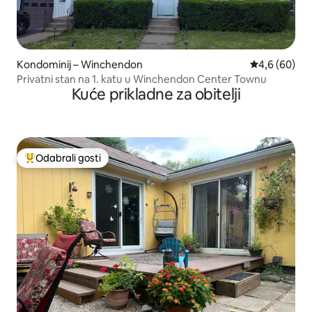
Kondominij – Winchendon
Prosječna ocj
4,6 (60)
Privatni stan na 1. katu u Winchendon Center Townu
Kuće prikladne za obitelji
Odabrali gosti
Među najviše rangiranima s oznakom „Odabrali gosti”