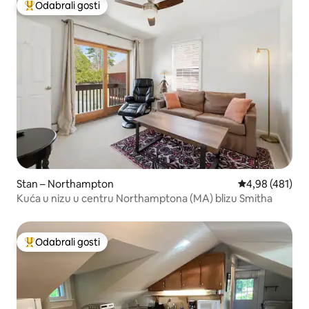
Odabrali gosti
Među najviše rangiranima s oznakom „Odabrali gosti”
Stan – Northampton
Prosječna ocjen
4,98 (481)
Kuća u nizu u centru Northamptona (MA) blizu Smitha
Odabrali gosti
Među najviše rangiranima s oznakom „Odabrali gosti”