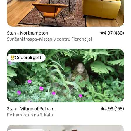
Stan – Northampton
Prosječna ocjen
4,97 (480)
Sunčani trospavni stan u centru Florencije!
Odabrali gosti
Među najviše rangiranima s oznakom „Odabrali gosti”
Stan – Village of Pelham
Prosječna ocjen
4,99 (158)
Pelham, stan na 2. katu