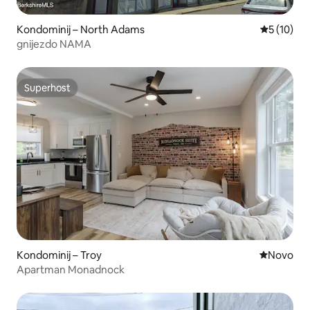
Kondominij – North Adams
Prosječna 
5 (10)
gnijezdo NAMA
Superhost
Superhost
Kondominij – Troy
Novi smješ
Novo
Apartman Monadnock