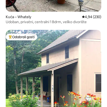
Kuća – Whately
Prosječna ocjen
4,94 (230)
Udoban, privatni, centralni 1 Bdrm, veliko dvorište
Odabrali gosti
Među najviše rangiranima s oznakom „Odabrali gosti”