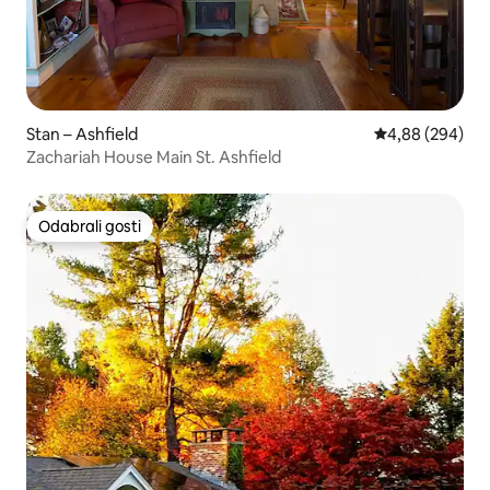
Stan – Ashfield
Prosječna ocjen
4,88 (294)
Zachariah House Main St. Ashfield
Odabrali gosti
Odabrali gosti