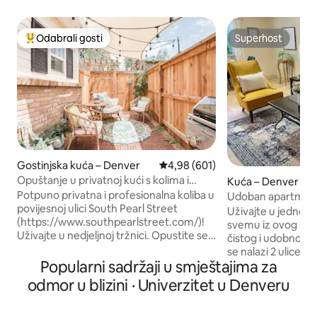
Odabrali gosti
Superhost
Među najviše rangiranima s oznakom „Odabrali gosti”
Superhost
Gostinjska kuća – Denver
Prosječna ocjena: 4,98/5, recenzi
4,98 (601)
Opuštanje u privatnoj kući s kolima i
Kuća – Denver
ležaljkom u obliku kugle
Potpuno privatna i profesionalna koliba u
Udoban apartman z
povijesnoj ulici South Pearl Street
Sveučilišta u Denv
Uživajte u jednos
(https://www.southpearlstreet.com/)!
svemu iz ovog sa
Uživajte u nedjeljnoj tržnici. Opustite se
čistog i udobnog a
na visećoj stolici i pogledajte kartu na
se nalazi 2 ulice o
ploči ove boemske bolthole skrivene iza
Popularni sadržaji u smještajima za
(DU). Advent Heal
ograde privatnosti od 2 metra.
udaljena je samo 1 milju. Do o
odmor u blizini · Univerzitet u Denveru
Upotrijebite vlastita ulazna vrata kako
meksičkog roštilja
biste dolazili i odlazili kad god poželite...
drugih odličnih r
imat ćete potpunu privatnost i nikada