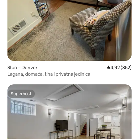
Stan – Denver
Prosječna ocjen
4,92 (852)
Lagana, domaća, tiha i privatna jedinica
Superhost
Superhost