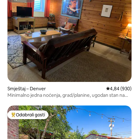
Superhost
Smještaj – Denver
Prosječna ocjen
4,84 (930)
Minimalno jedna noćenja, grad/planine, ugodan stan na
prizemlju
Odabrali gosti
Među najviše rangiranima s oznakom „Odabrali gosti”