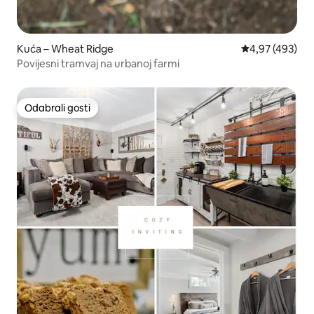
Kuća – Wheat Ridge
Prosječna ocjen
4,97 (493)
Povijesni tramvaj na urbanoj farmi
Odabrali gosti
Odabrali gosti