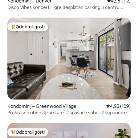
Kondominij – Denver
Prosječna ocjen
4,98 (112)
Disco Vibes koncerti i igre Besplatan parking u centru
grada
Odabrali gosti
Među najviše rangiranima s oznakom „Odabrali gosti”
Kondominij – Greenwood Village
Prosječna ocjen
4,93 (109)
Prekrasno obnovljeni stan s 2 spavaće sobe i 2 kupaonice
na 1. katu u DTC-u
Odabrali gosti
Među najviše rangiranima s oznakom „Odabrali gosti”