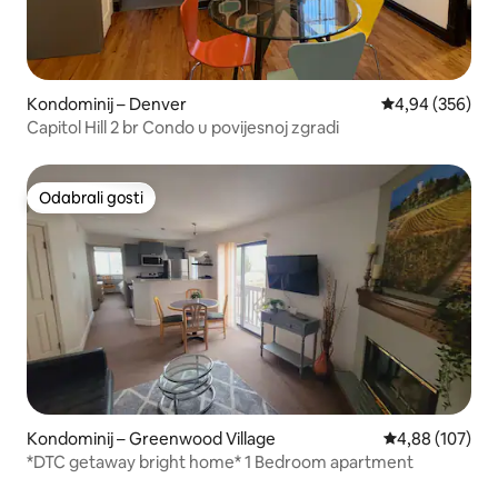
Kondominij – Denver
Prosječna ocjen
4,94 (356)
Capitol Hill 2 br Condo u povijesnoj zgradi
Odabrali gosti
Odabrali gosti
Kondominij – Greenwood Village
Prosječna ocjen
4,88 (107)
*DTC getaway bright home* 1 Bedroom apartment