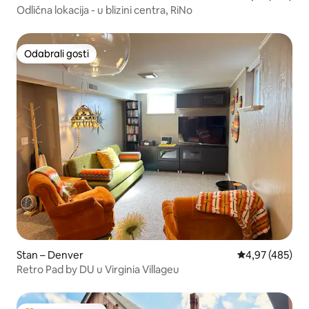
Odlična lokacija - u blizini centra, RiNo
Odabrali gosti
Odabrali gosti
Stan – Denver
Prosječna ocjen
4,97 (485)
Retro Pad by DU u Virginia Villageu