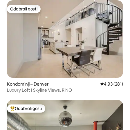
Odabrali gosti
Odabrali gosti
Kondominij – Denver
Prosječna ocjen
4,93 (281)
Luxury Loft I Skyline Views, RiNO
Odabrali gosti
Među najviše rangiranima s oznakom „Odabrali gosti”