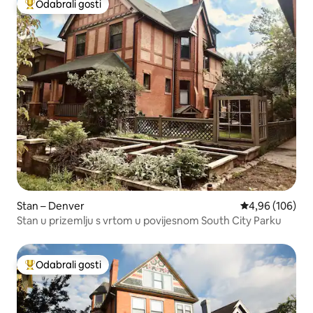
Odabrali gosti
Među najviše rangiranima s oznakom „Odabrali gosti”
Stan – Denver
Prosječna ocjen
4,96 (106)
Stan u prizemlju s vrtom u povijesnom South City Parku
Odabrali gosti
Među najviše rangiranima s oznakom „Odabrali gosti”