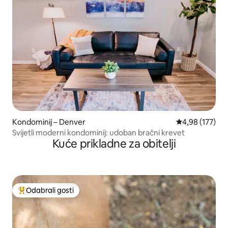
Kondominij – Denver
Prosječna ocjen
4,98 (177)
Svijetli moderni kondominij: udoban bračni krevet
Kuće prikladne za obitelji
Odabrali gosti
Među najviše rangiranima s oznakom „Odabrali gosti”