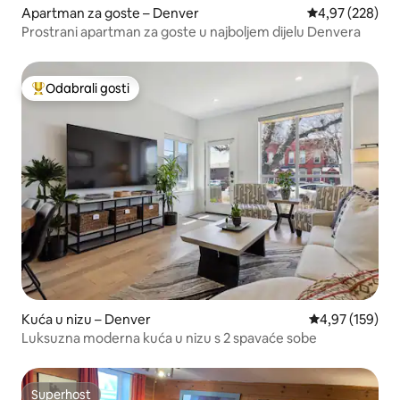
Apartman za goste – Denver
Prosječna ocjen
4,97 (228)
Prostrani apartman za goste u najboljem dijelu Denvera
Odabrali gosti
Među najviše rangiranima s oznakom „Odabrali gosti”
Kuća u nizu – Denver
Prosječna ocjen
4,97 (159)
Luksuzna moderna kuća u nizu s 2 spavaće sobe
Superhost