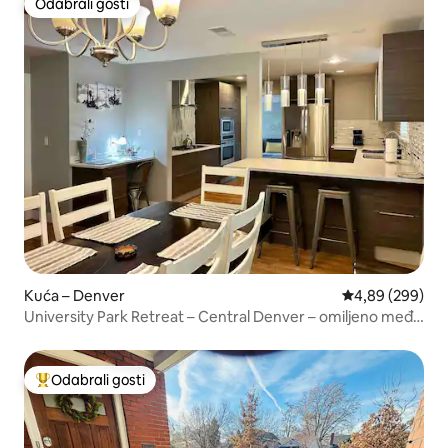
Odabrali gosti
Odabrali gosti
Kuća – Denver
Prosječna ocjen
4,89 (299)
University Park Retreat – Central Denver – omiljeno među
gostima
Odabrali gosti
Među najviše rangiranima s oznakom „Odabrali gosti”