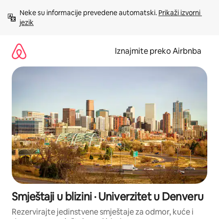
Prijeđi
Neke su informacije prevedene automatski. 
Prikaži izvorni 
na
jezik
sadržaj
Iznajmite preko Airbnba
Smještaji u blizini · Univerzitet u Denveru
Rezervirajte jedinstvene smještaje za odmor, kuće i