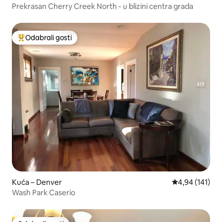
Prekrasan Cherry Creek North - u blizini centra grada
Odabrali gosti
Među najviše rangiranima s oznakom „Odabrali gosti”
Kuća – Denver
Prosječna ocjen
4,94 (141)
Wash Park Caserio