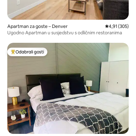
Apartman za goste – Denver
Prosječna ocjen
4,91 (305)
Ugodno Apartman u susjedstvu s odličnim restoranima
Odabrali gosti
Među najviše rangiranima s oznakom „Odabrali gosti”