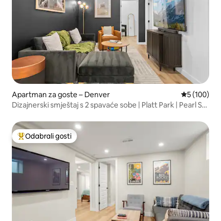
Apartman za goste – Denver
Prosječna oc
5 (100)
Dizajnerski smještaj s 2 spavaće sobe | Platt Park | Pearl St
+ Wash Park
Odabrali gosti
Među najviše rangiranima s oznakom „Odabrali gosti”