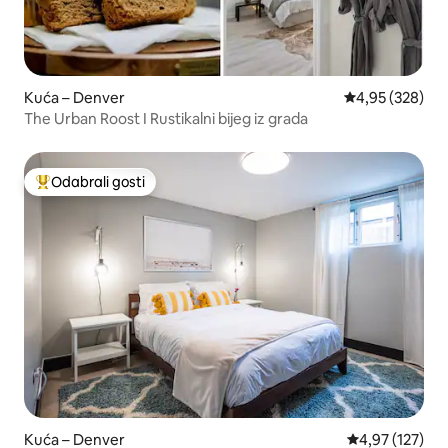
Kuća – Denver
Prosječna ocjen
4,95 (328)
The Urban Roost I Rustikalni bijeg iz grada
Odabrali gosti
Među najviše rangiranima s oznakom „Odabrali gosti”
Kuća – Denver
Prosječna ocjen
4,97 (127)