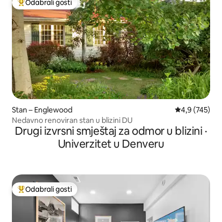
Odabrali gosti
Među najviše rangiranima s oznakom „Odabrali gosti”
Stan – Englewood
Prosječna ocje
4,9 (745)
Nedavno renoviran stan u blizini DU
Drugi izvrsni smještaj za odmor u blizini ·
Univerzitet u Denveru
Odabrali gosti
Među najviše rangiranima s oznakom „Odabrali gosti”