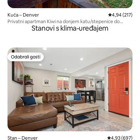
Kuća – Denver
Prosječna ocjen
4,94 (217)
Privatni apartman Kiwi na donjem katu/stepenice do
Stanovi s klima-uređajem
parka
Odabrali gosti
Odabrali gosti
Stan – Denver
Prosječna ocjen
4,93 (697)