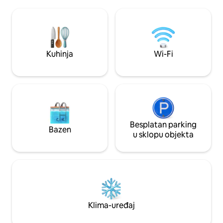
pješice. U blizini s
nećete vidjeti vlasnike (osim ako vam ne
ulica South Pearl S
zatrebaju!) Neobični kućni detalji
Harvard Gulch i W
uključuju stol s brancinom na bendu,
Denvera udaljen j
umivaonik s antiknim šivaćim strojem i
vožnje. Prostrano stražnje dvorište s
420 terasa s tržišnim svjetlima. Doggos
udobnom garnitur
Kuhinja
Wi-Fi
je dobrodošao! Pearl Alley je jedinstvena
ognjišta, a tu su i dv
mala kuća u kočiji u zaista fantastičnoj
blagovaonica!
četvrti! Izgradnja kočije dovršena je
2019. godine, ali smo je dizajnirali tako da
djeluje kao dio prvotne kuće, izgrađene
1908. godine. Obnovljeni vanjski dio od
cigle, ukrasne letvice koje odgovaraju
glavnoj kući i originalna stražnja vrata kao
Besplatan parking
Bazen
vrata kupaonice! Naša kuća u obliku
u sklopu objekta
kočije od 400 kvadratnih metara
ispunjena je cool dekorom (pogledajte
možete li primijetiti stol za bubnjeve i
starinski uređaj za šivanje!) i naš smisao
za humor koji ćete pronaći u cijelom
prostoru. Nadamo se da ćemo vas
nasmijati i donijeti malo radosti vašem
Klima-uređaj
danu! -TV: U dnevnom boravku imamo
TV ravnog ekrana dijagonale 36inča.