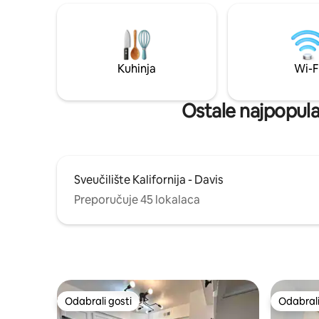
jedan automobil. Smješten u mirnoj
susjedstv
četvrti na pješačkoj udaljenosti od
vam je po
zelenih pojaseva, biciklističkih staza,
čajnu kuhi
parkova, autobusnih linija i postaje Tesla
Isplaniraj
Supercharging. Manje od 1,5 milje od
kampus UC
Kuhinja
Wi-F
kampusa UC Davis. 1,5 km od centra
(bobice! j
Davisa. Preko puta lokalne tržnice
Safeway.
Ostale najpopularn
Sveučilište Kalifornija - Davis
Preporučuje 45 lokalaca
Odabrali gosti
Odabrali
Odabrali gosti
Odabrali