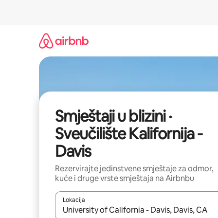
Prijeđi
na
sadržaj
Smještaji u blizini ·
Sveučilište Kalifornija -
Davis
Rezervirajte jedinstvene smještaje za odmor,
kuće i druge vrste smještaja na Airbnbu
Lokacija
Kada budu dostupni rezultati, moći ćete ih pregle