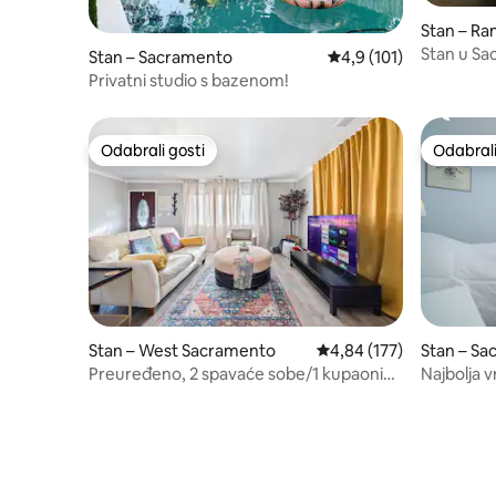
Stan – R
Stan u Sa
Stan – Sacramento
Prosječna ocjena: 4,9/5
4,9 (101)
Privatni studio s bazenom!
Odabrali gosti
Odabrali
Odabrali gosti
Odabrali
Stan – West Sacramento
Prosječna ocjena: 4,84/5
4,84 (177)
Stan – S
Preuređeno, 2 spavaće sobe/1 kupaonica
Najbolja v
– u blizini Golden 1 Centra