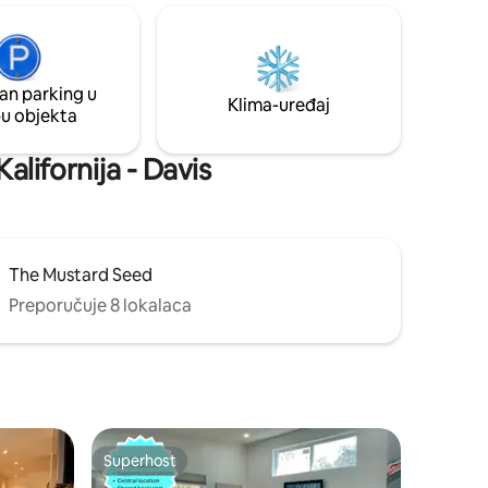
m
poslovne putnike i duže boravke. Samo 3
ama pruža
minute hoda do UC Davisa i jedan blok od
parkova, kafića, restorana i trgovina.
Uživat ćete u najboljem što Davis nudi uz
miran odmor nakon cijelog dana.
an parking u
Klima-uređaj
pu objekta
Kalifornija - Davis
The Mustard Seed
Preporučuje 8 lokalaca
Superhost
Superhost