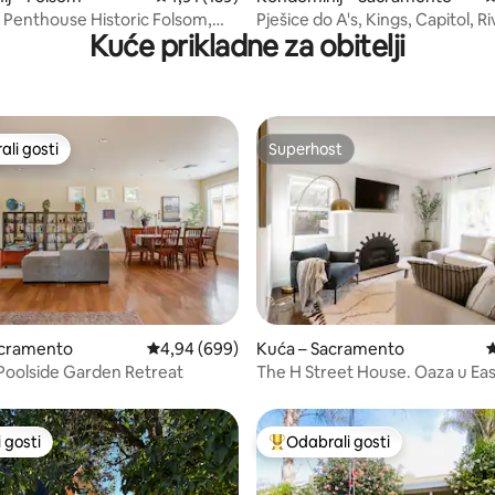
 Penthouse Historic Folsom,
Pješice do A's, Kings, Capitol, Ri
Kuće prikladne za obitelji
besplatan parking
li gosti
Superhost
više rangiranima s oznakom „Odabrali gosti”
Superhost
, recenzija: 310
acramento
Prosječna ocjena: 4,94/5, recenzija: 699
4,94 (699)
Kuća – Sacramento
P
Poolside Garden Retreat
The H Street House. Oaza u Eas
Sacramentu
 gosti
Odabrali gosti
 gosti
Među najviše rangiranima s oz