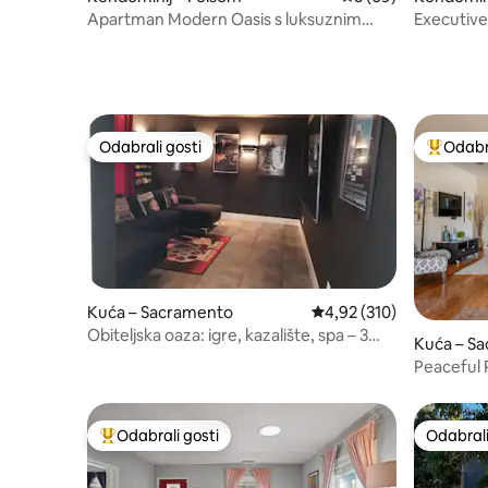
Apartman Modern Oasis s luksuznim
Executive
tušem
Kalifornija
Odabrali gosti
Odabra
Odabrali gosti
Među naj
Kuća – Sacramento
Prosječna ocjena: 4,92/5
4,92 (310)
Obiteljska oaza: igre, kazalište, spa – 3
Kuća – S
spavaće sobe + studio
Peaceful 
Odabrali gosti
Odabrali
Među najviše rangiranima s oznakom „Odabrali gosti”
Odabrali