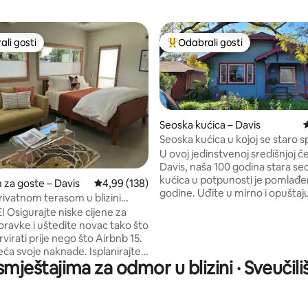
li gosti
Odabrali gosti
više rangiranima s oznakom „Odabrali gosti”
Među najviše rangiranima s oz
Seoska kućica – Davis
P
Seoska kućica u kojoj se staro s
novim
U ovoj jedinstvenoj središnjoj če
Davis, naša 100 godina stara se
kućica u potpunosti je pomlađe
, recenzija: 202
za goste – Davis
Prosječna ocjena: 4,99/5, recenzija: 138
4,99 (138)
godine. Uđite u mirno i opuštaj
rivatnom terasom u blizini
okruženje udaljeno samo nekol
 Osigurajte niske cijene za
minuta od sveučilišnog grada Da
ravke i uštedite novac tako što
ove lokacije centar grada lako j
virati prije nego što Airbnb 15.
dostupan pješice ili biciklom.
svoje naknade. Isplanirajte
Nadopunjujući moderno uređen
smještajima za odmor u blizini · Sveučiliš
ravak za 1 – 2 gosta u ovom
uravnotežen je spojem starins
 studiju, nekadašnjem
namještaja. Tijekom toplijih mje
om prostoru koji spaja
stražnje dvorište pruža zasjenje
 lokaciju s mirnim okruženjem u