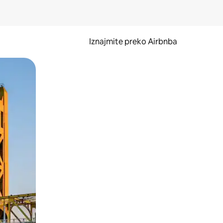
Iznajmite preko Airbnba
li prelaskom prstom po zaslonu.