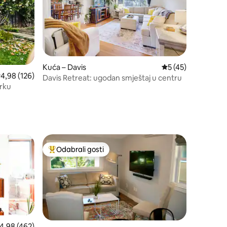
Kuća – Davis
Prosječna ocjena: 5
5 (45)
rosječna ocjena: 4,98/5, recenzija: 126
4,98 (126)
Davis Retreat: ugodan smještaj u centru
arku
Odabrali gosti
nakom „Odabrali gosti”
Među najviše rangiranima s oznakom „Odabrali gosti”
rosječna ocjena: 4,98/5, recenzija: 462
4,98 (462)