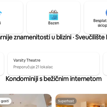
prostor za uživanje. U hladnije
u. Ovdje ćete pronaći sve što
vremenu, plinska vatrogasna j
trebno za boravak, uključujući
ugodnu toplinu na otvorenom.
nju, privatnu terasu i Wi-Fi.
te prekrasne izlete u obližnji
Besplat
 Davis i lokalnu tržnicu
i
Bazen
sklo
abuke! cvijeće! sir! jabukovača!).
ije znamenitosti u blizini · Sveučilište 
Varsity Theatre
Preporučuje 21 lokalac
Kondominiji s bežičnim internetom
 gosti
Superhost
 gosti
Superhost