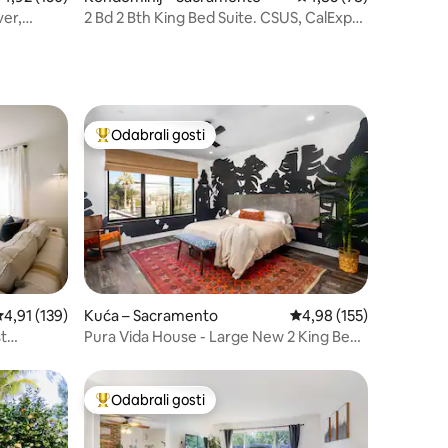
ver,
2 Bd 2 Bth King Bed Suite. CSUS, CalExpo,
bazen
Odabrali gosti
Među najviše rangiranima s oznakom „Odabrali gosti”
rosječna ocjena: 4,91/5, recenzija: 139
4,91 (139)
Kuća – Sacramento
Prosječna ocjena: 4,98/
4,98 (155)
t
Pura Vida House - Large New 2 King Bed
Entire Home
Odabrali gosti
nakom „Odabrali gosti”
Među najviše rangiranima s oznakom „Odabrali gosti”