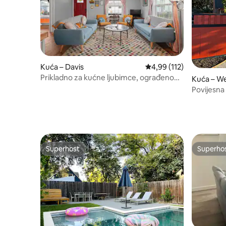
Kuća – Davis
Prosječna ocjena: 4,99/5
4,99 (112)
Prikladno za kućne ljubimce, ograđeno
Kuća – W
dvorište, pješačka udaljenost do centra
Povijesna
grada
Superhost
Superho
Superhost
Superho