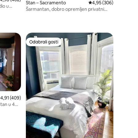
Stan – Sacramento
Prosječna ocjena: 4,95/
4,95 (306)
io u
Šarmantan, dobro opremljen privatni
stan u Midtownu
Odabrali gosti
nakom „Odabrali gosti”
Odabrali gosti
rosječna ocjena: 4,91/5, recenzija: 409
4,91 (409)
stan u 4