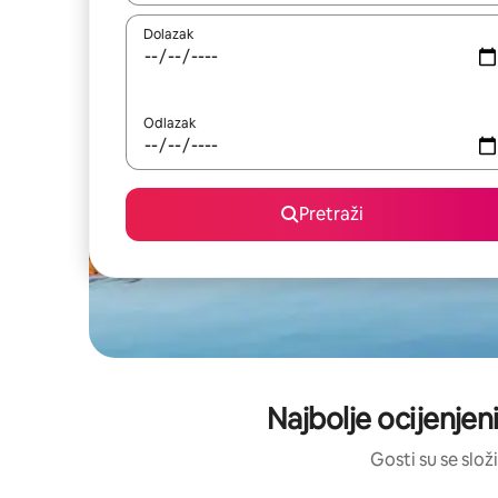
Dolazak
Odlazak
Pretraži
Najbolje ocijenjeni
Gosti su se složi