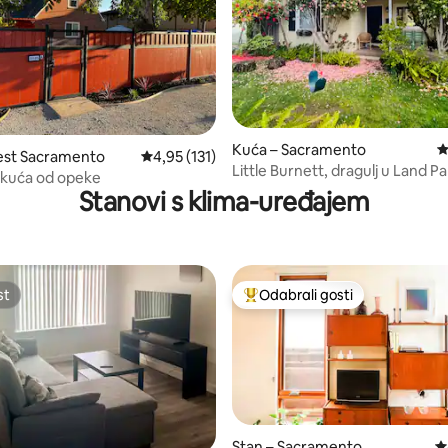
, recenzija: 112
Kuća – Sacramento
P
est Sacramento
Prosječna ocjena: 4,95/5, recenzija: 131
4,95 (131)
Little Burnett, dragulj u Land P
 kuća od opeke
Stanovi s klima-uređajem
st
Odabrali gosti
st
Među najviše rangiranima s oz
Stan – Sacramento
P