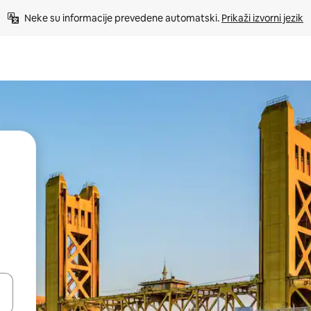
Neke su informacije prevedene automatski. 
Prikaži izvorni jezik
dati koristeći se strelicama prema gore i prema dolje, kao i dodirom i