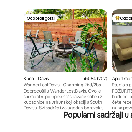
Odabrali gosti
Odabra
Odabrali gosti
Među naj
Kuća – Davis
Prosječna ocjena: 4,84/5
4,84 (202)
Apartman 
WanderLostDavis - Charming 2bd/2ba
Studio s p
with Yard
UCD-a
Dobrodošli u WanderLostDavis. Ovo je
POŽURITE!
šarmantni poluplex s 2 spavaće sobe i 2
buduće bo
kupaonice na vrhunskoj lokaciji u South
ćete rezer
Davisu. Svi sadržaji za ugodan boravak s
rujna poveća 
Popularni sadržaji u 
perilicom/sušilicom i potpuno
ugodan bo
opremljenom kuhinjom. Malo privatno
svijetlom
dvorište u kojem se možete opustiti u
umjetničk
slobodno vrijeme. Dostupan je prilaz za
centralnu