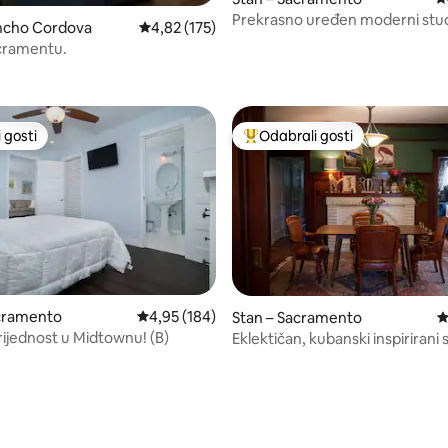
Prekrasno uređen moderni stud
ancho Cordova
Prosječna ocjena: 4,82/5, recenzija: 175
4,82 (175)
Midtownu
cramentu.
, recenzija: 101
 gosti
Odabrali gosti
 gosti
Među najviše rangiranima s oz
, recenzija: 177
acramento
Prosječna ocjena: 4,95/5, recenzija: 184
4,95 (184)
Stan – Sacramento
P
rijednost u Midtownu! (B)
Eklektičan, kubanski inspirirani 
kompleksa iz 1920-ih