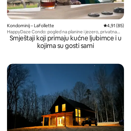
Kondominij – LaFollette
Prosječna ocje
4,91 (85)
HappyDaze Condo: pogled na planine i jezero, privatna
Smještaji koji primaju kućne ljubimce i u
masažna kada
kojima su gosti sami