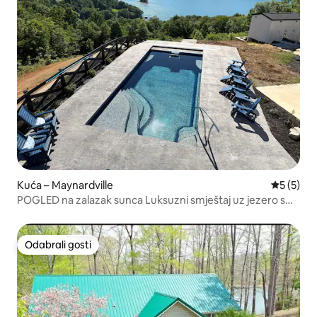
Kuća – Maynardville
Prosječna
5 (5)
POGLED na zalazak sunca Luksuzni smještaj uz jezero s
bazenom i spa centrom u planinama
Odabrali gosti
Odabrali gosti