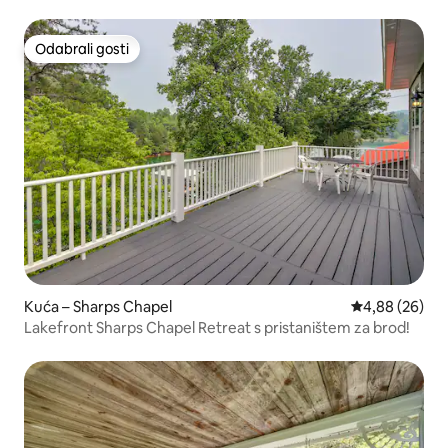
Norris
Odabrali gosti
Odabrali gosti
Kuća – Sharps Chapel
Prosječna ocje
4,88 (26)
Lakefront Sharps Chapel Retreat s pristaništem za brod!