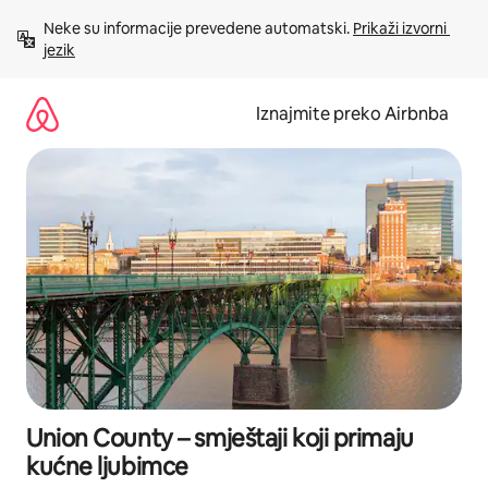
Prijeđi
Neke su informacije prevedene automatski. 
Prikaži izvorni 
na
jezik
sadržaj
Iznajmite preko Airbnba
Union County – smještaji koji primaju
kućne ljubimce