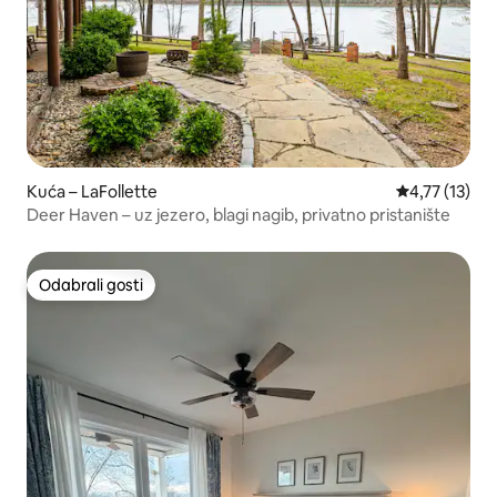
Kuća – LaFollette
Prosječna ocj
4,77 (13)
Deer Haven – uz jezero, blagi nagib, privatno pristanište
Odabrali gosti
Odabrali gosti