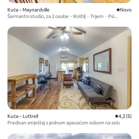
Kuća – Maynardville
Novi smješ
Novo
Šarmantni studio, za 2 osobe・Roštilj・Trijem・Psi
dobrodošli
Kuća – Luttrell
Prosječna o
4,2 (5)
Predivan smještaj s jednom spavaćom sobom na selu