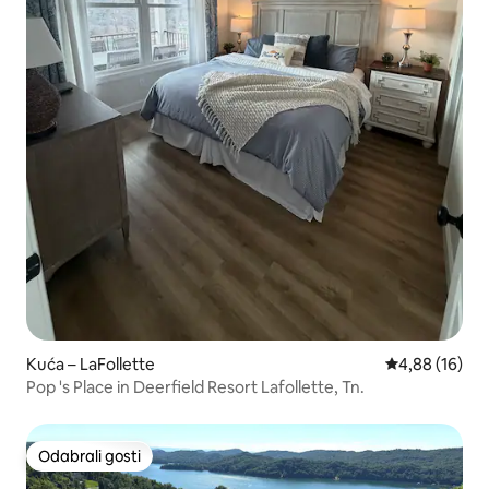
Kuća – LaFollette
Prosječna ocje
4,88 (16)
Pop 's Place in Deerfield Resort Lafollette, Tn.
Odabrali gosti
Odabrali gosti