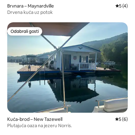
Brvnara – Maynardville
Prosječna
5 (4)
Drvena kuća uz potok
Odabrali gosti
Odabrali gosti
Kuća-brod – New Tazewell
Prosječna
5 (6)
Plutajuća oaza na jezeru Norris.