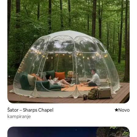
Šator – Sharps Chapel
Novi smješ
Novo
kampiranje