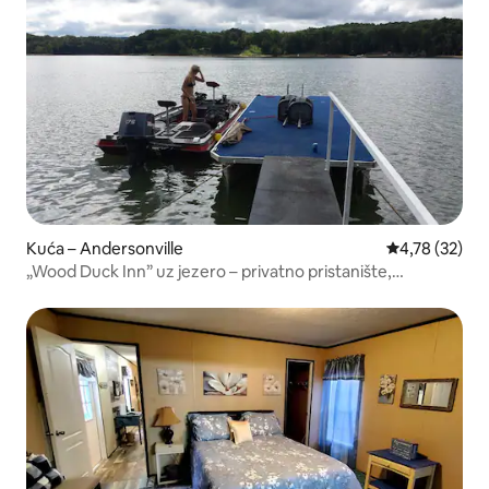
Kuća – Andersonville
Prosječna ocje
4,78 (32)
„Wood Duck Inn” uz jezero – privatno pristanište,
ogromna terasa