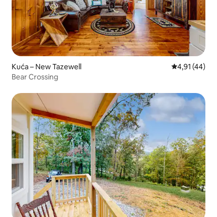
Kuća – New Tazewell
Prosječna ocje
4,91 (44)
Bear Crossing