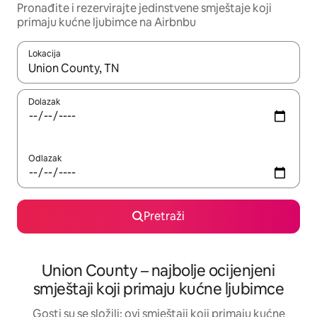
Pronađite i rezervirajte jedinstvene smještaje koji
primaju kućne ljubimce na Airbnbu
Lokacija
Kada budu dostupni rezultati, moći ćete ih pregledati koristeći
Dolazak
Odlazak
Pretraži
Union County – najbolje ocijenjeni
smještaji koji primaju kućne ljubimce
Gosti su se složili: ovi smještaji koji primaju kućne