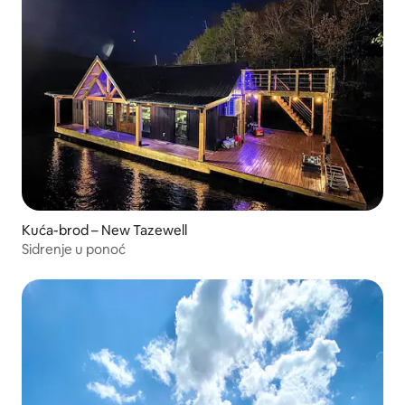
Kuća-brod – New Tazewell
Sidrenje u ponoć