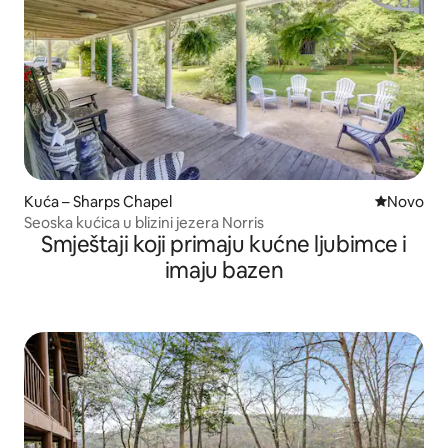
Kuća – Sharps Chapel
Novi smješ
Novo
Seoska kućica u blizini jezera Norris
Smještaji koji primaju kućne ljubimce i
imaju bazen