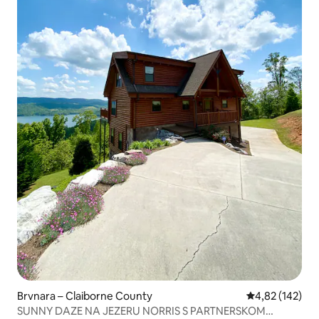
Brvnara – Claiborne County
Prosječna ocjen
4,82 (142)
SUNNY DAZE NA JEZERU NORRIS S PARTNERSKOM