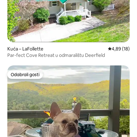
Kuća – LaFollette
Prosječna ocje
4,89 (18)
Par-fect Cove Retreat u odmaralištu Deerfield
Odabrali gosti
Odabrali gosti