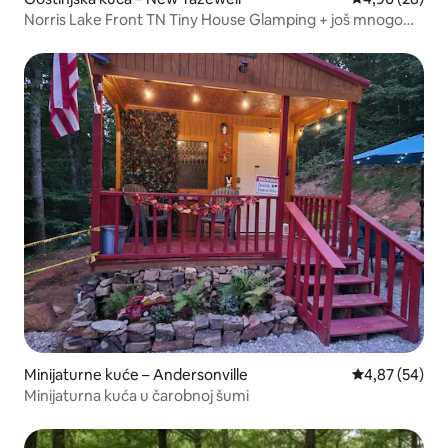
Norris Lake Front TN Tiny House Glamping + još mnogo
toga!
Minijaturne kuće – Andersonville
Prosječna ocje
4,87 (54)
Minijaturna kuća u čarobnoj šumi