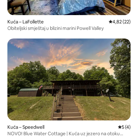
Kuća – LaFollette
Prosječna ocje
4,82 (22)
Obiteljski smještaj u blizini marini Powell Valley
Kuća – Speedwell
Prosječna
5 (4)
NOVO! Blue Water Cottage | Kuća uz jezero na otoku