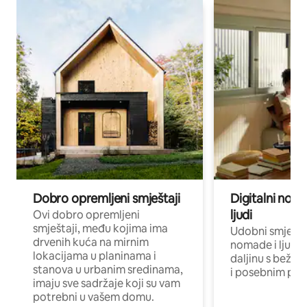
Dobro opremljeni smještaji
Digitalni noma
ljudi
Ovi dobro opremljeni
smještaji, među kojima ima
Udobni smještaj
drvenih kuća na mirnim
nomade i ljude 
lokacijama u planinama i
daljinu s bežič
stanova u urbanim sredinama,
i posebnim pro
imaju sve sadržaje koji su vam
potrebni u vašem domu.