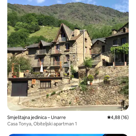
Smještajna jedinica – Unarre
Prosječna ocje
4,88 (16)
Casa Tonya, Obiteljski apartman 1