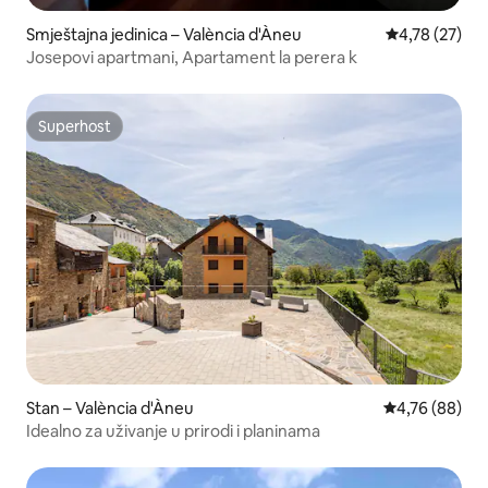
Smještajna jedinica – València d'Àneu
Prosječna ocje
4,78 (27)
Josepovi apartmani, Apartament la perera k
Superhost
Superhost
Stan – València d'Àneu
Prosječna ocje
4,76 (88)
Idealno za uživanje u prirodi i planinama