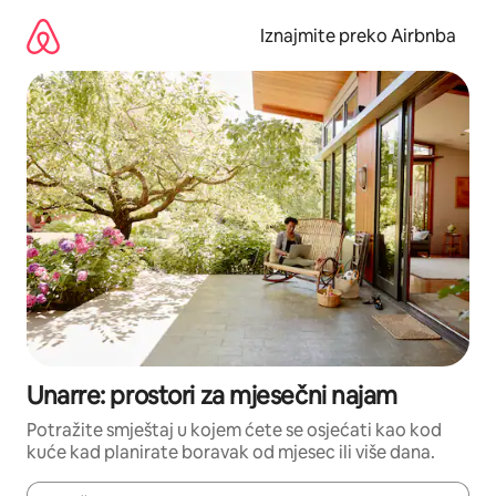
Prijeđi
na
Iznajmite preko Airbnba
sadržaj
Unarre: prostori za mjesečni najam
Potražite smještaj u kojem ćete se osjećati kao kod
kuće kad planirate boravak od mjesec ili više dana.