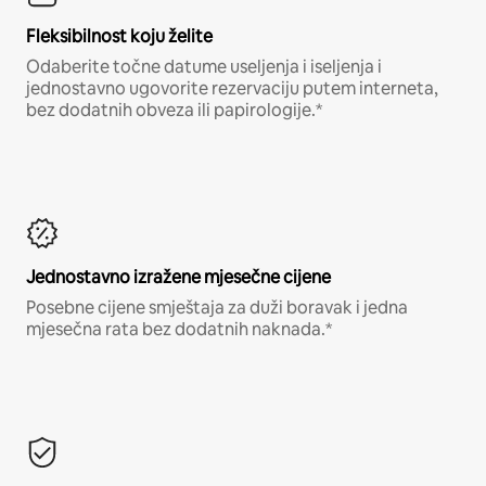
Fleksibilnost koju želite
Odaberite točne datume useljenja i iseljenja i
jednostavno ugovorite rezervaciju putem interneta,
bez dodatnih obveza ili papirologije.*
Jednostavno izražene mjesečne cijene
Posebne cijene smještaja za duži boravak i jedna
mjesečna rata bez dodatnih naknada.*