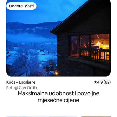
Odabrali gosti
Odabrali gosti
Kuća – Escalarre
Prosječna ocj
4,9 (82)
Refugi Can Orfila
Maksimalna udobnost i povoljne
mjesečne cijene