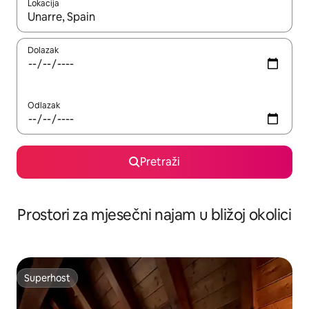
Lokacija
Kada budu dostupni rezultati, moći ćete ih pregledati koristeći
Dolazak
Odlazak
Pretraži
Prostori za mjesečni najam u bližoj okolici
Superhost
Superhost