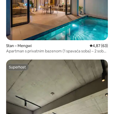
Stan – Mengwi
Prosječna ocje
4,87 (63)
Apartman s privatnim bazenom (1 spavaća soba) – 2 sobe i
brzi Wi-Fi
Superhost
Superhost