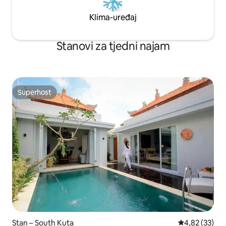
Klima-uređaj
Stanovi za tjedni najam
Superhost
Superhost
Stan – South Kuta
Prosječna ocje
4,82 (33)