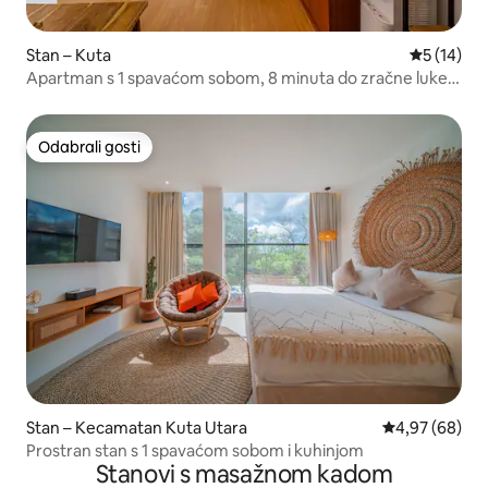
Stan – Kuta
Prosječna 
5 (14)
Apartman s 1 spavaćom sobom, 8 minuta do zračne luke,
javni prijevoz, udoban
Odabrali gosti
Odabrali gosti
Stan – Kecamatan Kuta Utara
Prosječna ocje
4,97 (68)
Prostran stan s 1 spavaćom sobom i kuhinjom
Stanovi s masažnom kadom