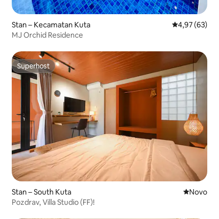
Stan – Kecamatan Kuta
Prosječna ocje
4,97 (63)
MJ Orchid Residence
Superhost
Superhost
Stan – South Kuta
Novi smješ
Novo
Pozdrav, Villa Studio (FF)!