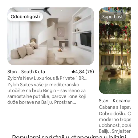
Odabrali gosti
Superhost
Odabrali gosti
Superhost
Stan – South Kuta
Prosječna ocjena: 4,84/5, recenz
4,84 (76)
Zyloh's New Luxurious & Private 1 BR
Suite, Bingin
Zyloh Suites vaše je mediteransko
utočište na brdu Bingin – savršeno za
samostalne putnike, parove i one koji
Stan – Kecamatan 
duže borave na Baliju. Prostran
an
Cabana s 1 spava
apartman s jednom spavaćom sobom,
Lifestyle Resort u
Dobro došli u Coco
potpuno opremljenom kuhinjom,
moderno tropsko u
pametnim televizorima od 55", brzim
udobnost, opuštanj
optičkim internetom, svakodnevnim
Baliju. Smješten 
čišćenjem i srdačnim balijskim osobljem
Popularni sadržaji u stanovima u blizini
Pecatua u blizini p
u sklopu objekta. Popnite se spiralnim