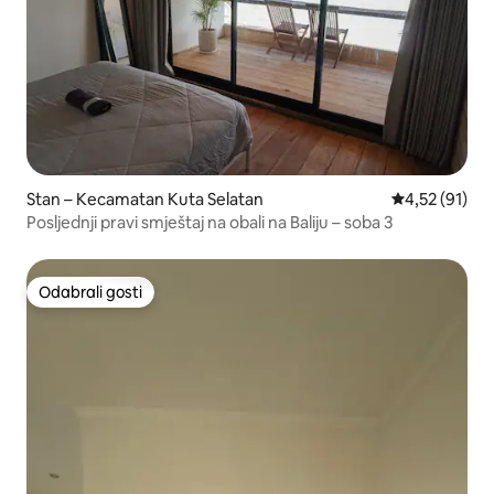
Stan – Kecamatan Kuta Selatan
Prosječna ocje
4,52 (91)
Posljednji pravi smještaj na obali na Baliju – soba 3
Odabrali gosti
Odabrali gosti