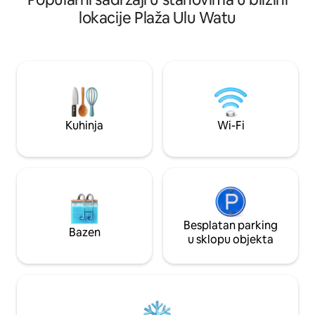
restorana Uluwatu
stubištem do privatne spavaće sobe s
lokacije Plaža Ulu Watu
lijepo uređene smj
bračnim krevetom (King) i svog mirnog
uključujući udobn
utočišta. Plaže Padang Padang i
spavaćom sobom, p
Dreamland, surfanje svjetske klase i
s dvije spavaće so
najbolji kafići u Uluwatuu udaljeni su
Penthouse jedinice
samo nekoliko minuta. Vaš dom na Baliju.
putnike koji traže
Ostanite jednu noć ili cijelu sezonu.
otoku uz sadržaje z
inspirirane wellne
Kuhinja
Wi-Fi
Besplatan parking
Bazen
u sklopu objekta