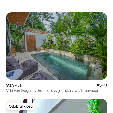
Stan – Bali
Prosječna
5 (4)
Villa Van Gogh – vrhunska dizajnerska vila s 1 spavaćom
sobom u Binginu
Odabrali gosti
Odabrali gosti