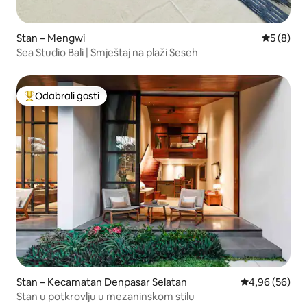
Stan – Mengwi
Prosječna
5 (8)
Sea Studio Bali | Smještaj na plaži Seseh
Odabrali gosti
Među najviše rangiranima s oznakom „Odabrali gosti”
Stan – Kecamatan Denpasar Selatan
Prosječna ocje
4,96 (56)
Stan u potkrovlju u mezaninskom stilu