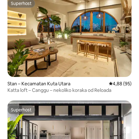
Superhost
Superhost
Stan – Kecamatan Kuta Utara
Prosječna ocje
4,88 (95)
Katta loft – Canggu – nekoliko koraka od Reloada
Superhost
Superhost