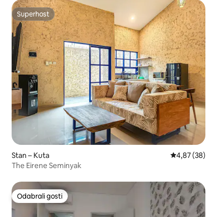
Superhost
Superhost
Stan – Kuta
Prosječna ocje
4,87 (38)
The Eirene Seminyak
Odabrali gosti
Odabrali gosti