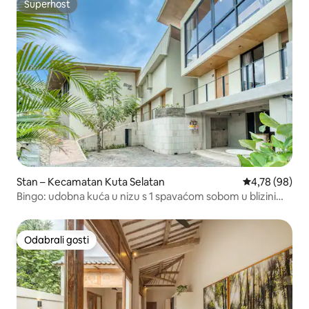
Superhost
Superhost
Stan – Kecamatan Kuta Selatan
Prosječna ocje
4,78 (98)
Bingo: udobna kuća u nizu s 1 spavaćom sobom u blizini
plaže Bingin
Odabrali gosti
Odabrali gosti