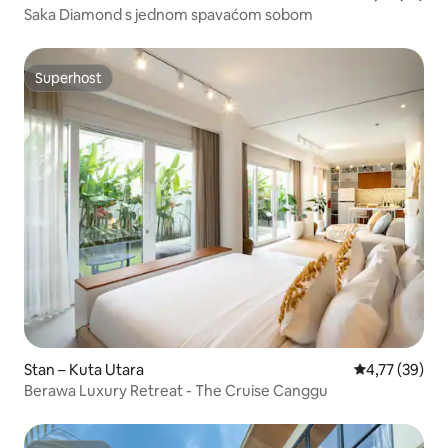
Saka Diamond s jednom spavaćom sobom
Superhost
Superhost
Stan – Kuta Utara
Prosječna ocje
4,77 (39)
Berawa Luxury Retreat - The Cruise Canggu