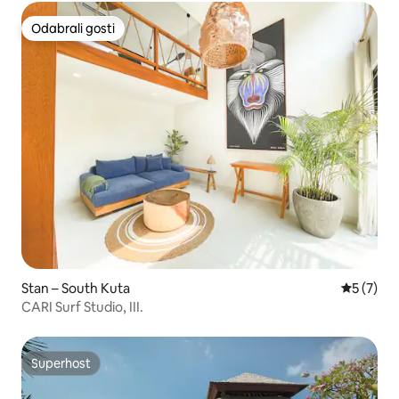
Odabrali gosti
Odabrali gosti
Stan – South Kuta
Prosječna
5 (7)
CARI Surf Studio, III.
Superhost
Superhost