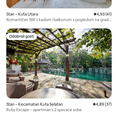
Stan – Kuta Utara
Prosječna ocj
4,93 (41)
Romantičan 1BR s kadom i balkonom s pogledom na grad –
Berawa
Odabrali gosti
Odabrali gosti
Stan – Kecamatan Kuta Selatan
Prosječna ocje
4,89 (37)
Ruby Escape – apartman s 2 spavaće sobe