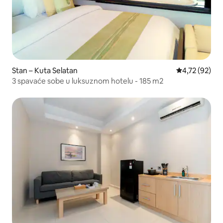
Stan – Kuta Selatan
Prosječna ocje
4,72 (92)
3 spavaće sobe u luksuznom hotelu - 185 m2