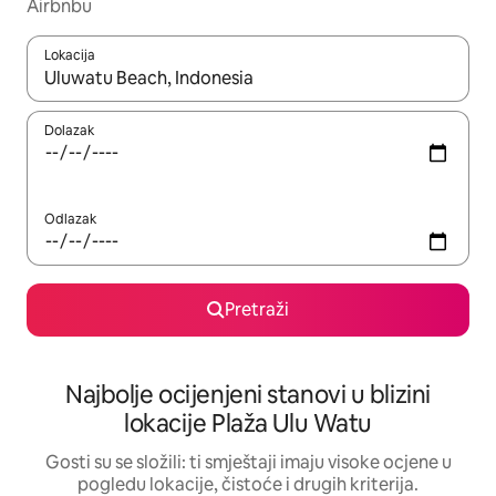
Airbnbu
Lokacija
Kada budu dostupni rezultati, moći ćete ih pregledati koristeći
Dolazak
Odlazak
Pretraži
Najbolje ocijenjeni stanovi u blizini
lokacije Plaža Ulu Watu
Gosti su se složili: ti smještaji imaju visoke ocjene u
pogledu lokacije, čistoće i drugih kriterija.