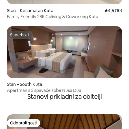
Stan – Kecamatan Kuta
Prosječna oc
4,5 (10)
Family Friendly 2BR Coliving & Coworking Kuta
Superhost
Superhost
Stan – South Kuta
Apartman s 3 spavaće sobe Nusa Dua
Stanovi prikladni za obitelji
Odabrali gosti
Odabrali gosti