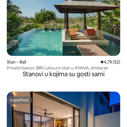
Stan – Bali
Prosječna ocje
4,79 (52)
Privatni bazen 3BR Luksuzni stan u AYANA Jimbaran
Stanovi u kojima su gosti sami
Superhost
Superhost