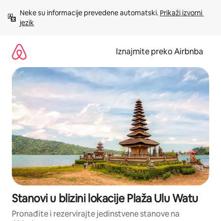
Prijeđi
Neke su informacije prevedene automatski. 
Prikaži izvorni 
na
jezik
sadržaj
Iznajmite preko Airbnba
Stanovi u blizini lokacije Plaža Ulu Watu
Pronađite i rezervirajte jedinstvene stanove na