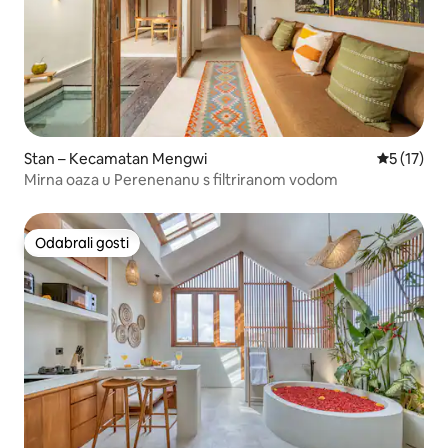
Stan – Kecamatan Mengwi
Prosječna 
5 (17)
Mirna oaza u Perenenanu s filtriranom vodom
Odabrali gosti
Odabrali gosti