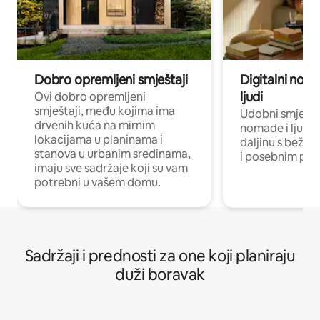
Dobro opremljeni smještaji
Digitalni noma
ljudi
Ovi dobro opremljeni
smještaji, među kojima ima
Udobni smještaj
drvenih kuća na mirnim
nomade i ljude 
lokacijama u planinama i
daljinu s bežič
stanova u urbanim sredinama,
i posebnim pro
imaju sve sadržaje koji su vam
potrebni u vašem domu.
Sadržaji i prednosti za one koji planiraju
duži boravak