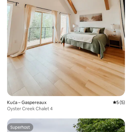
Kuća – Gaspereaux
Prosječna
5 (5)
Oyster Creek Chalet 4
Superhost
Superhost