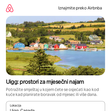
Prijeđi
na
Iznajmite preko Airbnba
sadržaj
Uigg: prostori za mjesečni najam
Potražite smještaj u kojem ćete se osjećati kao kod
kuće kad planirate boravak od mjesec ili više dana.
Lokacija
Kada budu dostupni rezultati, moći ćete ih pregledati koristeći