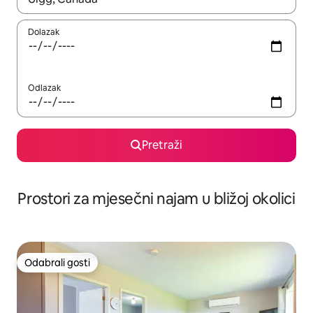
Dolazak
Odlazak
Pretraži
Prostori za mjesečni najam u bližoj okolici
Odabrali gosti
Odabrali gosti