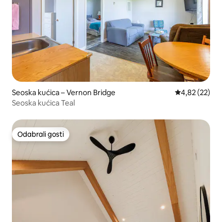
Seoska kućica – Vernon Bridge
Prosječna ocje
4,82 (22)
Seoska kućica Teal
Odabrali gosti
Odabrali gosti