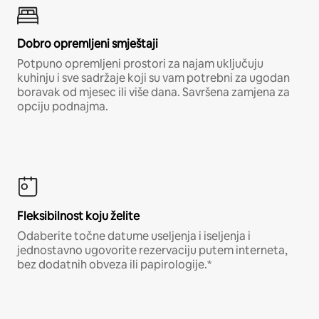
Dobro opremljeni smještaji
Potpuno opremljeni prostori za najam uključuju
kuhinju i sve sadržaje koji su vam potrebni za ugodan
boravak od mjesec ili više dana. Savršena zamjena za
opciju podnajma.
Fleksibilnost koju želite
Odaberite točne datume useljenja i iseljenja i
jednostavno ugovorite rezervaciju putem interneta,
bez dodatnih obveza ili papirologije.*