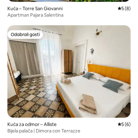
Kuća – Torre San Giovanni
Prosječna
5 (8)
Apartman Pajara Salentina
Odabrali gosti
Odabrali gosti
Kuća za odmor – Alliste
Prosječna
5 (6)
Bijela palača | Dimora con Terrazze