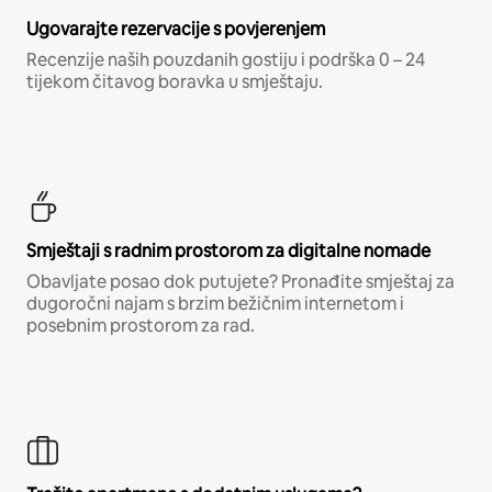
Ugovarajte rezervacije s povjerenjem
Recenzije naših pouzdanih gostiju i podrška 0 – 24
tijekom čitavog boravka u smještaju.
Smještaji s radnim prostorom za digitalne nomade
Obavljate posao dok putujete? Pronađite smještaj za
dugoročni najam s brzim bežičnim internetom i
posebnim prostorom za rad.