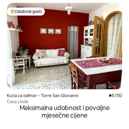
Odabrali gosti
Među najviše rangiranima s oznakom „Odabrali gosti”
Kuća za odmor – Torre San Giovanni
Prosječna 
5 (15)
Casa Linda
Maksimalna udobnost i povoljne
mjesečne cijene