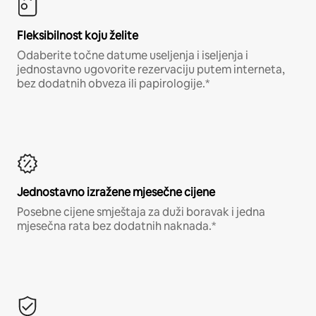
Fleksibilnost koju želite
Odaberite točne datume useljenja i iseljenja i
jednostavno ugovorite rezervaciju putem interneta,
bez dodatnih obveza ili papirologije.*
Jednostavno izražene mjesečne cijene
Posebne cijene smještaja za duži boravak i jedna
mjesečna rata bez dodatnih naknada.*