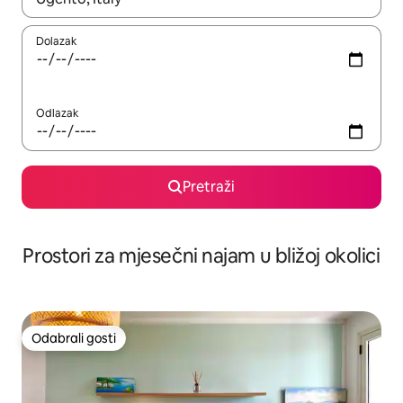
Dolazak
Odlazak
Pretraži
Prostori za mjesečni najam u bližoj okolici
Odabrali gosti
Odabrali gosti