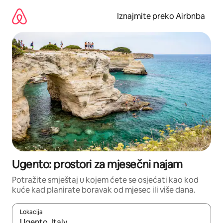
Prijeđi
na
Iznajmite preko Airbnba
sadržaj
Ugento: prostori za mjesečni najam
Potražite smještaj u kojem ćete se osjećati kao kod
kuće kad planirate boravak od mjesec ili više dana.
Lokacija
Kada budu dostupni rezultati, moći ćete ih pregledati koristeći