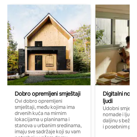
Dobro opremljeni smještaji
Digitalni noma
ljudi
Ovi dobro opremljeni
smještaji, među kojima ima
Udobni smještaj
drvenih kuća na mirnim
nomade i ljude 
lokacijama u planinama i
daljinu s bežič
stanova u urbanim sredinama,
i posebnim pro
imaju sve sadržaje koji su vam