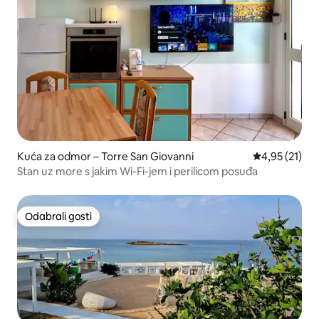
Kuća za odmor – Torre San Giovanni
Prosječna ocje
4,95 (21)
Stan uz more s jakim Wi-Fi-jem i perilicom posuđa
Odabrali gosti
Odabrali gosti