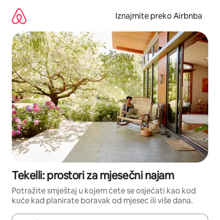
Prijeđi
na
Iznajmite preko Airbnba
sadržaj
Tekelli: prostori za mjesečni najam
Potražite smještaj u kojem ćete se osjećati kao kod
kuće kad planirate boravak od mjesec ili više dana.