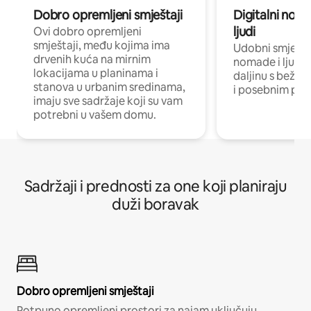
Dobro opremljeni smještaji
Digitalni noma
ljudi
Ovi dobro opremljeni
smještaji, među kojima ima
Udobni smještaj
drvenih kuća na mirnim
nomade i ljude 
lokacijama u planinama i
daljinu s bežič
stanova u urbanim sredinama,
i posebnim pro
imaju sve sadržaje koji su vam
potrebni u vašem domu.
Sadržaji i prednosti za one koji planiraju
duži boravak
Dobro opremljeni smještaji
Potpuno opremljeni prostori za najam uključuju