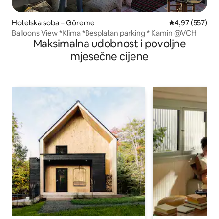
Hotelska soba – Göreme
Prosječna ocjen
4,97 (557)
Balloons View *Klima *Besplatan parking * Kamin @VCH
Maksimalna udobnost i povoljne
mjesečne cijene