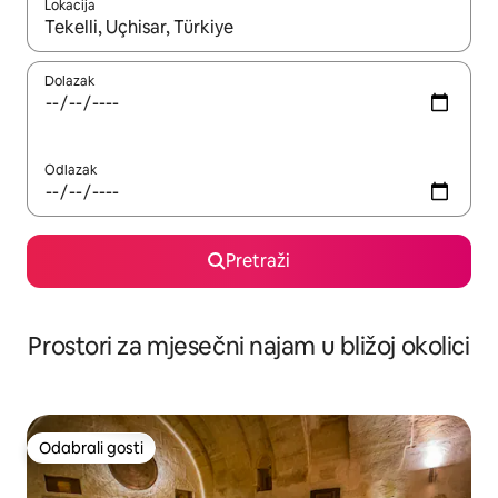
Lokacija
Kada budu dostupni rezultati, moći ćete ih pregledati koristeći
Dolazak
Odlazak
Pretraži
Prostori za mjesečni najam u bližoj okolici
Odabrali gosti
Odabrali gosti