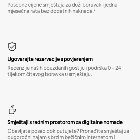
Posebne cijene smještaja za duži boravak i jedna
mjesečna rata bez dodatnih naknada.*
Ugovarajte rezervacije s povjerenjem
Recenzije naših pouzdanih gostiju i podrška 0 – 24
tijekom čitavog boravka u smještaju.
Smještaji s radnim prostorom za digitalne nomade
Obavljate posao dok putujete? Pronađite smještaj za
dugoročni najam s brzim bežičnim internetom i