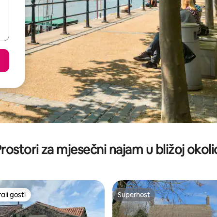
rostori za mjesečni najam u bližoj okoli
li gosti
Superhost
više rangiranima s oznakom „Odabrali gosti”
Superhost