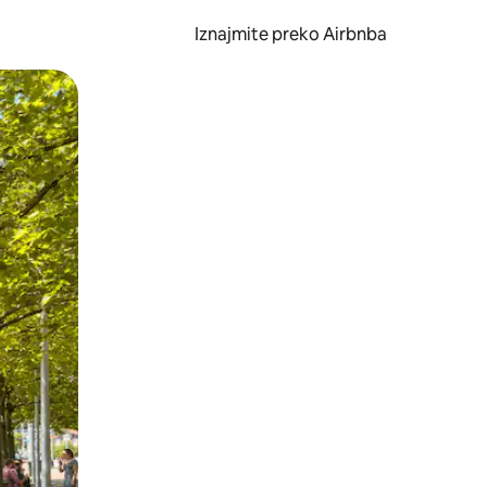
Iznajmite preko Airbnba
li prelaskom prstom po zaslonu.