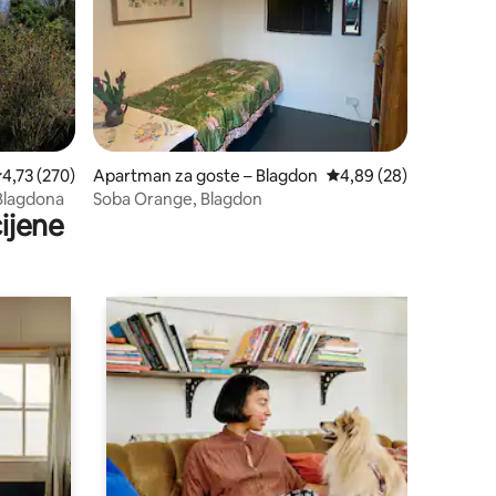
rosječna ocjena: 4,73/5, recenzija: 270
4,73 (270)
Apartman za goste – Blagdon
Prosječna ocjena: 4,89
4,89 (28)
 Blagdona
Soba Orange, Blagdon
ijene