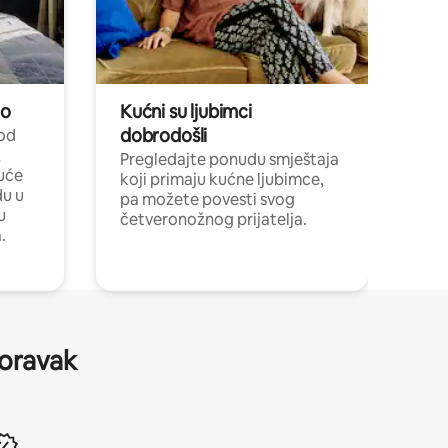
no
Kućni su ljubimci
dobrodošli
 od
,
Pregledajte ponudu smještaja
uće
koji primaju kućne ljubimce,
du u
pa možete povesti svog
u
četveronožnog prijatelja.
.
boravak