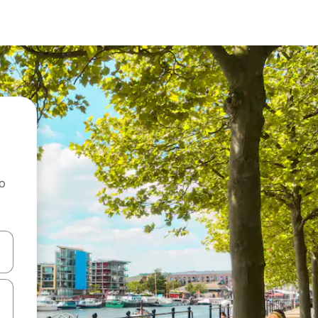
ao
dati koristeći se strelicama prema gore i prema dolje, kao i dodirom i