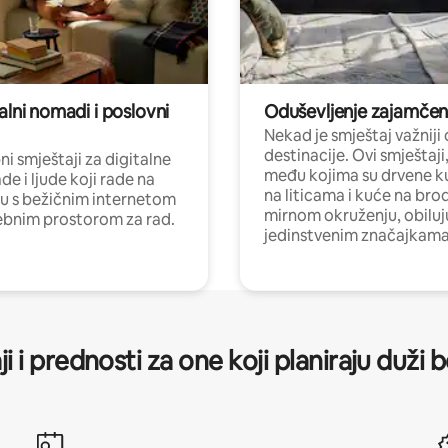
alni nomadi i poslovni
Oduševljenje zajamče
Nekad je smještaj važniji
destinacije. Ovi smještaji
i smještaji za digitalne
među kojima su drvene k
e i ljude koji rade na
na liticama i kuće na bro
nu s bežičnim internetom
mirnom okruženju, obiluj
ebnim prostorom za rad.
jedinstvenim značajkama
ji i prednosti za one koji planiraju duži 