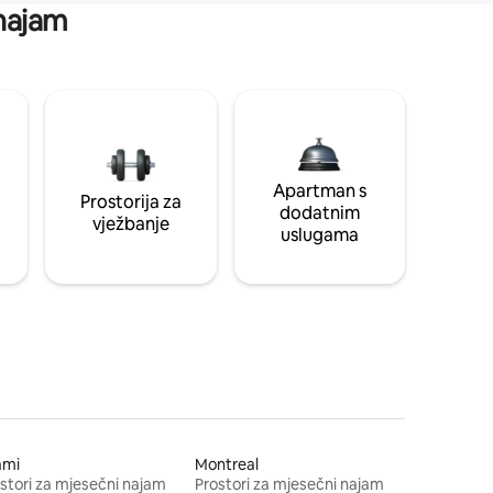
 najam
Apartman s
Prostorija za
dodatnim
vježbanje
uslugama
ami
Montreal
stori za mjesečni najam
Prostori za mjesečni najam