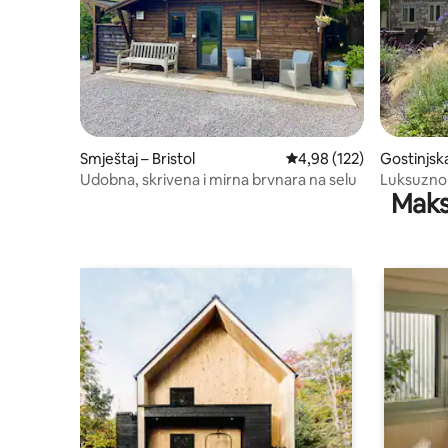
Smještaj – Bristol
Prosječna ocjena: 4,98/5
4,98 (122)
Gostinjsk
Udobna, skrivena i mirna brvnara na selu
Luksuzno 
Maks
Chew Vall