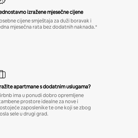
ednostavno izražene mjesečne cijene
osebne cijene smještaja za duži boravak i
edna mjesečna rata bez dodatnih naknada.*
ražite apartmane s dodatnim uslugama?
irbnb ima u ponudi dobro opremljene
tambene prostore idealne za nove i
ostojeće zaposlenike te one koji se zbog
osla sele u drugi grad.