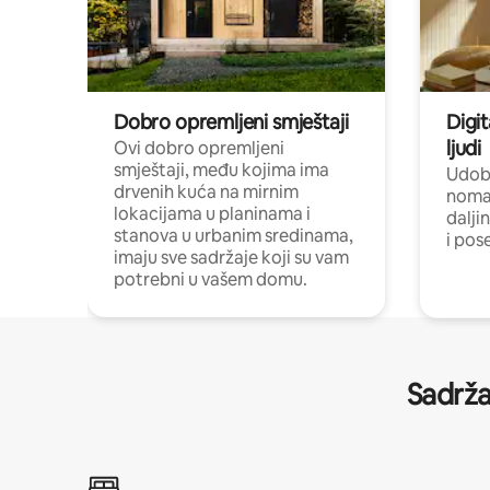
Dobro opremljeni smještaji
Digit
ljudi
Ovi dobro opremljeni
smještaji, među kojima ima
Udobn
drvenih kuća na mirnim
nomad
lokacijama u planinama i
dalji
stanova u urbanim sredinama,
i pos
imaju sve sadržaje koji su vam
potrebni u vašem domu.
Sadrža