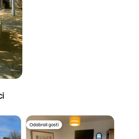
ci
Odabrali gosti
Odabrali gosti