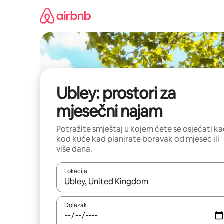
Prijeđi
na
sadržaj
Ubley: prostori za
mjesečni najam
Potražite smještaj u kojem ćete se osjećati k
kod kuće kad planirate boravak od mjesec ili
više dana.
Lokacija
Kada budu dostupni rezultati, moći ćete ih pregle
Dolazak