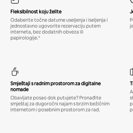
Fleksibilnost koju želite
J
Odaberite točne datume useljenja i iseljenja i
P
jednostavno ugovorite rezervaciju putem
j
interneta, bez dodatnih obveza ili
papirologije.*
Smještaji s radnim prostorom za digitalne
T
nomade
A
Obavljate posao dok putujete? Pronađite
s
smještaj za dugoročni najam s brzim bežičnim
p
internetom i posebnim prostorom za rad.
p