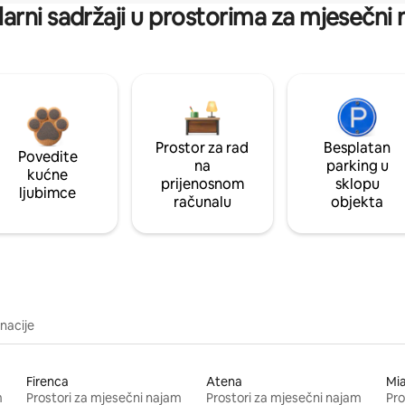
arni sadržaji u prostorima za mjesečni
Prostor za rad
Besplatan
Povedite
na
parking u
kućne
prijenosnom
sklopu
ljubimce
računalu
objekta
inacije
Firenca
Atena
Mi
m
Prostori za mjesečni najam
Prostori za mjesečni najam
Pro