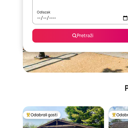
Odlazak
Pretraži
P
Odabrali gosti
Odabra
Među najviše rangiranima s oznakom „Odabrali gosti”
Među naj