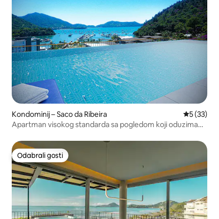
Kondominij – Saco da Ribeira
Prosječna 
5 (33)
Apartman visokog standarda sa pogledom koji oduzima
dah u 6x
Odabrali gosti
Odabrali gosti