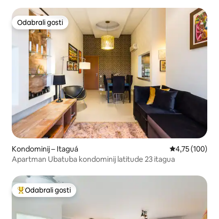
Odabrali gosti
Odabrali gosti
Kondominij – Itaguá
Prosječna ocjen
4,75 (100)
Apartman Ubatuba kondominij latitude 23 itagua
Odabrali gosti
Među najviše rangiranima s oznakom „Odabrali gosti”