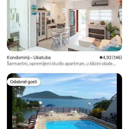
Kondominij – Ubatuba
Prosječna ocjen
4,92 (146)
Šarmantni, opremljeni studio apartman, u blizini obale
Itaguá
Odabrali gosti
Odabrali gosti