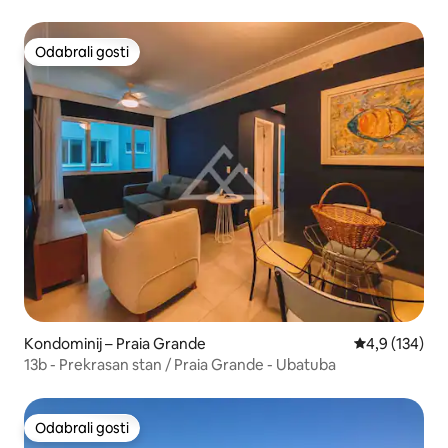
Odabrali gosti
Odabrali gosti
Kondominij – Praia Grande
Prosječna ocje
4,9 (134)
13b - Prekrasan stan / Praia Grande - Ubatuba
Odabrali gosti
Odabrali gosti