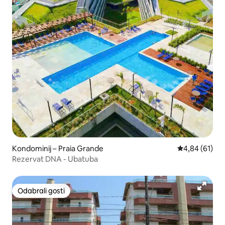
Kondominij – Praia Grande
Prosječna ocje
4,84 (61)
Rezervat DNA - Ubatuba
Odabrali gosti
Odabrali gosti