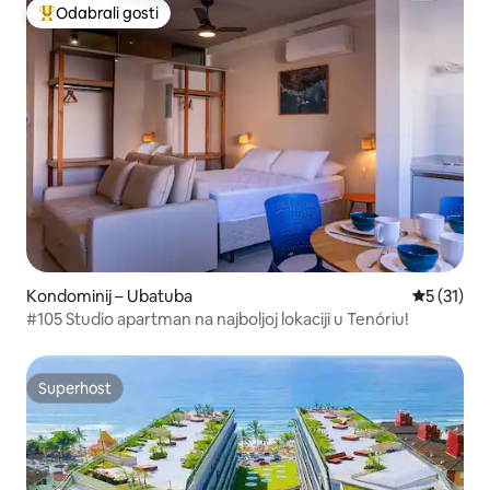
Odabrali gosti
Među najviše rangiranima s oznakom „Odabrali gosti”
Kondominij – Ubatuba
Prosječna 
5 (31)
#105 Studio apartman na najboljoj lokaciji u Tenóriu!
Superhost
Superhost