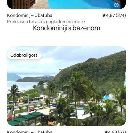
Kondominij – Ubatuba
Prosječna ocjen
4,87 (374)
Prekrasna terasa s pogledom na more
Kondominiji s bazenom
Odabrali gosti
Odabrali gosti
Kondominij – Ubatuba
Prosječna ocje
4,93 (67)