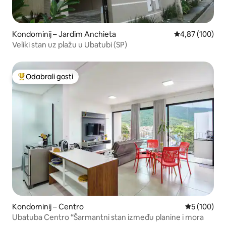
Kondominij – Jardim Anchieta
Prosječna ocjen
4,87 (100)
Veliki stan uz plažu u Ubatubi (SP)
Odabrali gosti
Među najviše rangiranima s oznakom „Odabrali gosti”
Kondominij – Centro
Prosječna oc
5 (100)
Ubatuba Centro “Šarmantni stan između planine i mora