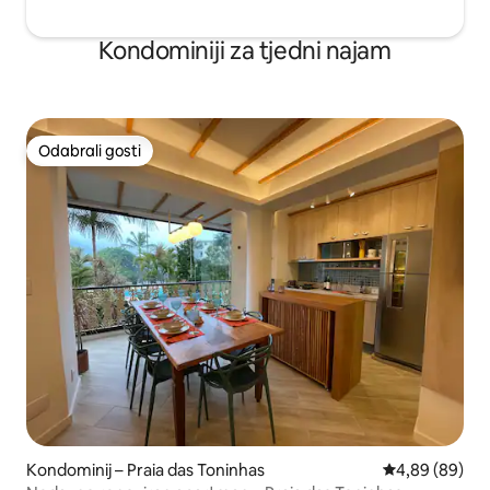
Kondominiji za tjedni najam
Odabrali gosti
Odabrali gosti
Kondominij – Praia das Toninhas
Prosječna ocje
4,89 (89)