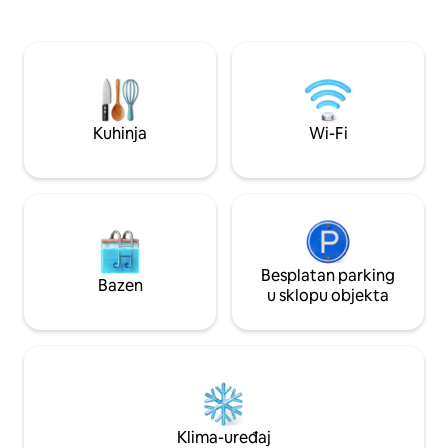
Boulevard Comercial: -padaria -
oceana. Nekoliko 
mercadinho -sorveteria – trgovina
plažu i natrag, ne 
opremom za surfanje koja nudi lekcije
automobilom i suo
surfanja 08. 03. do 11. 01. 2026.
je plaža s najbolj
PROMOTIVNO RAZDOBLJE ZBOG
gradu, s tržnicama
RADOVA U KONDOMINIJU (Spa centar,
pekarnicama, ljekar
teretana i grijani bazen) POGLEDAJTE
Kuhinja
Wi-Fi
Besplatan parking
Bazen
u sklopu objekta
Klima-uređaj