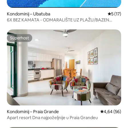
Kondominij – Ubatuba
Prosječna 
5 (17)
6X BEZ KAMATA - ODMARALIŠTE UZ PLAŽU/BAZEN
PRAIA GRANDE
Superhost
Superhost
Kondominij – Praia Grande
Prosječna ocje
4,64 (56)
Apart resort Dna najpoželjnije u Praia Grandeu