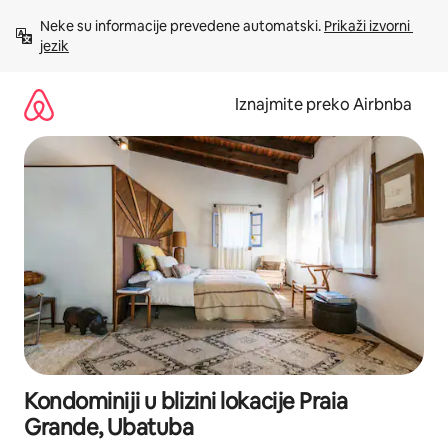
Prijeđi
Neke su informacije prevedene automatski. 
Prikaži izvorni 
na
jezik
sadržaj
Iznajmite preko Airbnba
Kondominiji u blizini lokacije Praia
Grande, Ubatuba