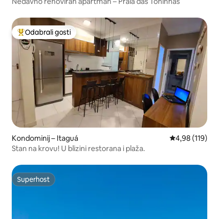
Nedavno renoviran apartman – Praia das Toninhas
Odabrali gosti
Među najviše rangiranima s oznakom „Odabrali gosti”
Kondominij – Itaguá
Prosječna ocjen
4,98 (119)
Stan na krovu! U blizini restorana i plaža.
Superhost
Superhost