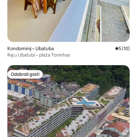
Kondominij – Ubatuba
Prosječna 
5 (10)
Raj u Ubatubi – plaža Toninhas
Odabrali gosti
Odabrali gosti