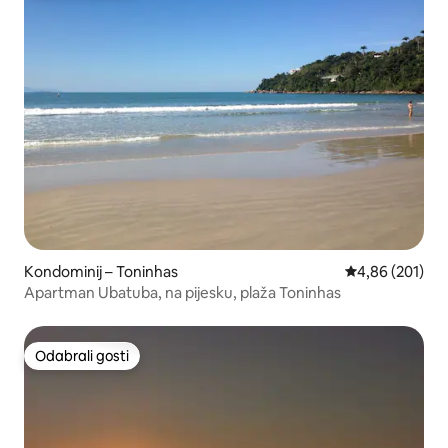
Kondominij – Toninhas
Prosječna ocjen
4,86 (201)
Apartman Ubatuba, na pijesku, plaža Toninhas
Odabrali gosti
Odabrali gosti