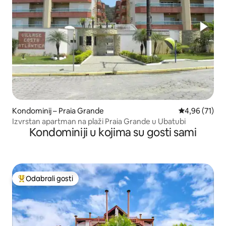
Kondominij – Praia Grande
Prosječna ocje
4,96 (71)
Izvrstan apartman na plaži Praia Grande u Ubatubi
Kondominiji u kojima su gosti sami
Odabrali gosti
Među najviše rangiranima s oznakom „Odabrali gosti”