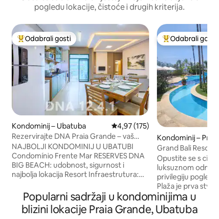
pogledu lokacije, čistoće i drugih kriterija.
Odabrali gosti
Odabrali gosti
Među najviše rangiranima s oznakom „Odabrali gosti”
Među najviše ran
Kondominij – Ubatuba
Prosječna ocjena: 4,97/5, recenzi
4,97 (175)
Rezervirajte DNA Praia Grande – vaš
Kondominij – Prai
najbolji odmor
NAJBOLJI KONDOMINIJ U UBATUBI
Ubatuba
Grand Bali Resort
Condomínio Frente Mar RESERVES DNA
Opustite se s cijel
BIG BEACH: udobnost, sigurnost i
luksuznom odmara
najbolja lokacija Resort Infraestrutura:
privilegiju pogled
Vanjski bazen (bez grijanja) – Unutarnji
Plaža je prva stvar
bazen (grijani) - sauna seca i parna sauna
Popularni sadržaji u kondominijima u
otvorite oči, kao i
-kino -brinquedoteca -akademska-
valova koji se lome 
blizini lokacije Praia Grande, Ubatuba
zajednica Prednji dio kondominija
bazenu dok promat