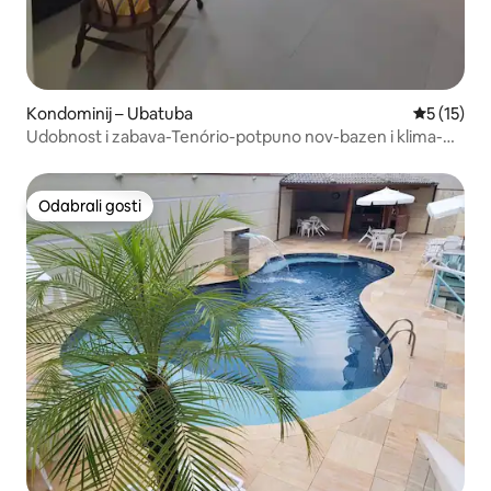
Kondominij – Ubatuba
Prosječna 
5 (15)
Udobnost i zabava-Tenório-potpuno nov-bazen i klima-
uređaj.
Odabrali gosti
Odabrali gosti