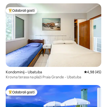
Odabrali gosti
Među najviše rangiranima s oznakom „Odabrali gosti”
Kondominij – Ubatuba
Prosječna ocje
4,98 (45)
Krovna terasa na plaži Praia Grande - Ubatuba
Odabrali gosti
Među najviše rangiranima s oznakom „Odabrali gosti”