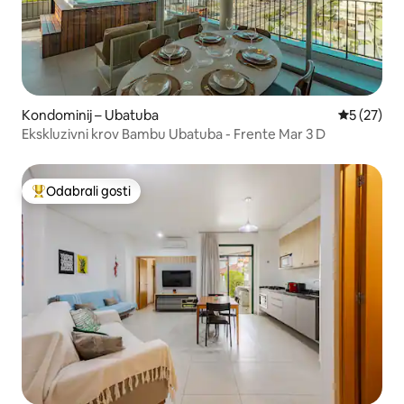
Kondominij – Ubatuba
Prosječna 
5 (27)
Ekskluzivni krov Bambu Ubatuba - Frente Mar 3 D
Odabrali gosti
Među najviše rangiranima s oznakom „Odabrali gosti”