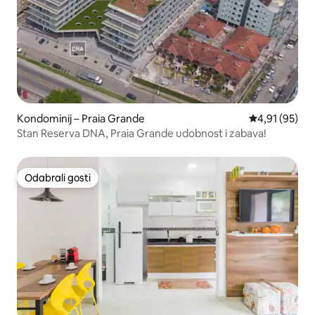
Kondominij – Praia Grande
Prosječna ocje
4,91 (95)
Stan Reserva DNA, Praia Grande udobnost i zabava!
Odabrali gosti
Odabrali gosti