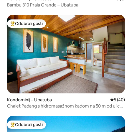
Bambu 310 Praia Grande – Ubatuba
Odabrali gosti
Među najviše rangiranima s oznakom „Odabrali gosti”
Kondominij – Ubatuba
Prosječna o
5 (40)
Chalet Padang s hidromasažnom kadom na 50 m od ulice
Guarani Ubatuba
Odabrali gosti
Među najviše rangiranima s oznakom „Odabrali gosti”