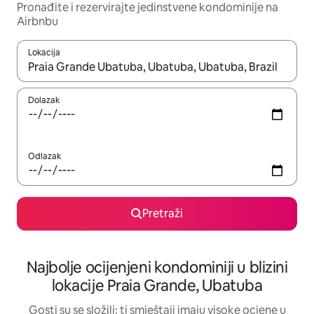
Pronađite i rezervirajte jedinstvene kondominije na
Airbnbu
Lokacija
Kada budu dostupni rezultati, moći ćete ih pregledati koristeći
Dolazak
Odlazak
Pretraži
Najbolje ocijenjeni kondominiji u blizini
lokacije Praia Grande, Ubatuba
Gosti su se složili: ti smještaji imaju visoke ocjene u