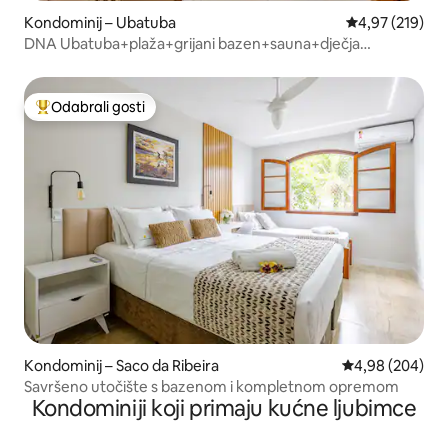
Kondominij – Ubatuba
Prosječna ocjen
4,97 (219)
DNA Ubatuba+plaža+grijani bazen+sauna+dječja
igraonica
Odabrali gosti
Među najviše rangiranima s oznakom „Odabrali gosti”
Kondominij – Saco da Ribeira
Prosječna ocjen
4,98 (204)
Savršeno utočište s bazenom i kompletnom opremom
Kondominiji koji primaju kućne ljubimce