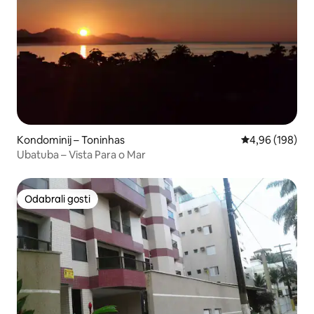
Kondominij – Toninhas
Prosječna ocjen
4,96 (198)
Ubatuba – Vista Para o Mar
Odabrali gosti
Odabrali gosti