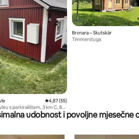
Brvnara – Skutskär
Timmerstuga
5, recenzija: 97
vle
Prosječna ocjena: 4,87/5, recenzija: 55
4,87 (55)
leu s parkiralištem, 3 km C, 8
imalna udobnost i povoljne mjesečne c
ik