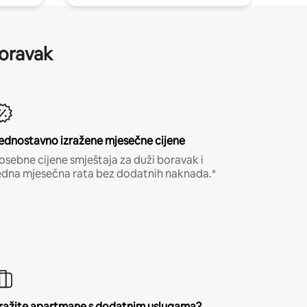
boravak
ednostavno izražene mjesečne cijene
osebne cijene smještaja za duži boravak i
edna mjesečna rata bez dodatnih naknada.*
ražite apartmane s dodatnim uslugama?