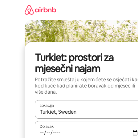
Prijeđi
na
sadržaj
Turkiet: prostori za
mjesečni najam
Potražite smještaj u kojem ćete se osjećati k
kod kuće kad planirate boravak od mjesec ili
više dana.
Lokacija
Kada budu dostupni rezultati, moći ćete ih pregle
Dolazak