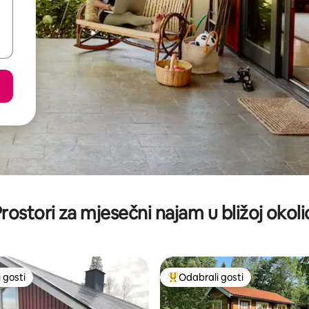
rostori za mjesečni najam u bližoj okoli
 gosti
Odabrali gosti
 gosti
Među najviše rangiranima s oz