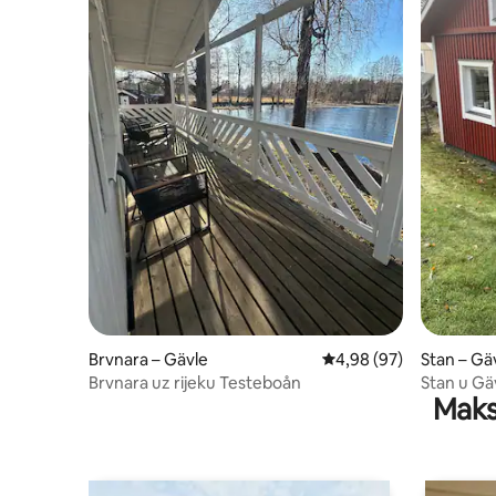
Brvnara – Gävle
Prosječna ocjena: 4,98/
4,98 (97)
Stan – Gä
Brvnara uz rijeku Testeboån
Stan u Gäv
Maks
km Furuv