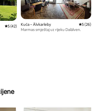
Kuća – Älvkarleby
Prosječna ocjena: 5
5 (26)
Prosječna ocjena: 5/5, recenzija: 42
5 (42)
Marmas smještaj uz rijeku Dalälven.
ijene