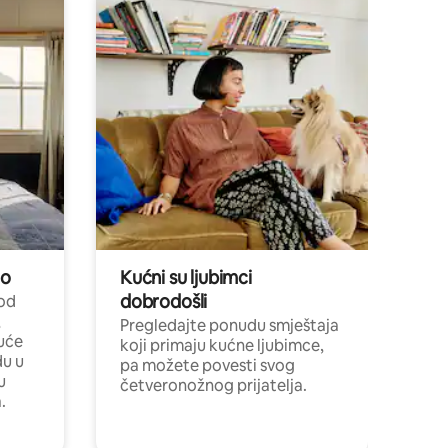
no
Kućni su ljubimci
dobrodošli
 od
,
Pregledajte ponudu smještaja
uće
koji primaju kućne ljubimce,
du u
pa možete povesti svog
u
četveronožnog prijatelja.
.