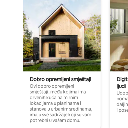
Dobro opremljeni smještaji
Digit
ljudi
Ovi dobro opremljeni
smještaji, među kojima ima
Udobn
drvenih kuća na mirnim
nomad
lokacijama u planinama i
dalji
stanova u urbanim sredinama,
i pos
imaju sve sadržaje koji su vam
potrebni u vašem domu.