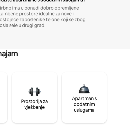
irbnb ima u ponudi dobro opremljene
tambene prostore idealne za nove i
ostojeće zaposlenike te one koji se zbog
osla sele u drugi grad.
 najam
Apartman s
Prostorija za
dodatnim
vježbanje
uslugama