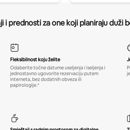
ji i prednosti za one koji planiraju duži 
Fleksibilnost koju želite
J
Odaberite točne datume useljenja i iseljenja i
P
jednostavno ugovorite rezervaciju putem
j
interneta, bez dodatnih obveza ili
papirologije.*
Smještaji s radnim prostorom za digitalne
T