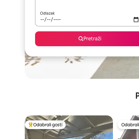
Odlazak
Pretraži
P
Odabrali gosti
Odabrali
Među najviše rangiranima s oznakom „Odabrali gosti”
Odabrali