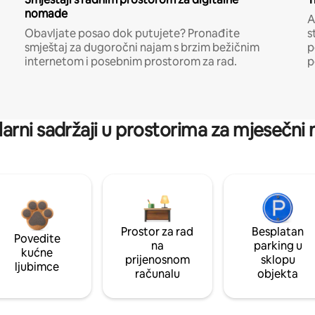
nomade
A
Obavljate posao dok putujete? Pronađite
s
smještaj za dugoročni najam s brzim bežičnim
p
internetom i posebnim prostorom za rad.
p
arni sadržaji u prostorima za mjesečni
Prostor za rad
Besplatan
Povedite
na
parking u
kućne
prijenosnom
sklopu
ljubimce
računalu
objekta