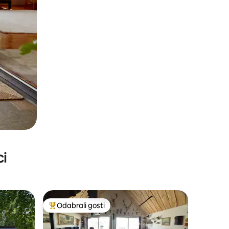
ci
Odabrali gosti
nakom „Odabrali gosti”
Među najviše rangiranima s oznakom „Odabrali gosti”