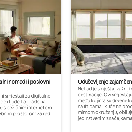
alni nomadi i poslovni
Oduševljenje zajamče
Nekad je smještaj važniji
destinacije. Ovi smještaji
i smještaji za digitalne
među kojima su drvene k
e i ljude koji rade na
na liticama i kuće na bro
nu s bežičnim internetom
mirnom okruženju, obiluj
ebnim prostorom za rad.
jedinstvenim značajkama