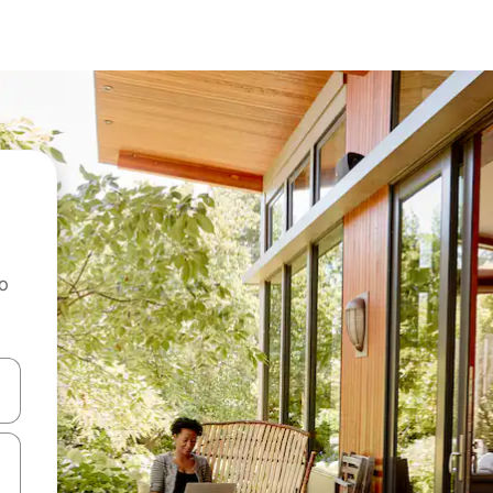
ao
dati koristeći se strelicama prema gore i prema dolje, kao i dodirom i