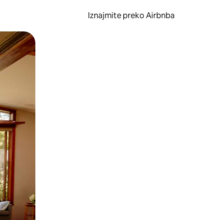
Iznajmite preko Airbnba
li prelaskom prstom po zaslonu.