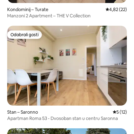
Kondominij – Turate
Prosječna ocje
4,82 (22)
Manzoni 2 Apartment – THE V Collection
Odabrali gosti
Odabrali gosti
Stan – Saronno
Prosječna 
5 (12)
Apartman Roma 53 - Dvosoban stan u centru Saronna