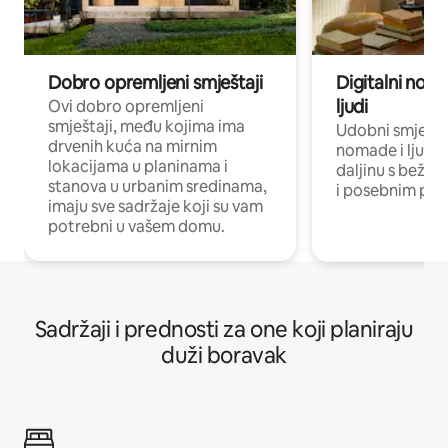
Dobro opremljeni smještaji
Digitalni noma
ljudi
Ovi dobro opremljeni
smještaji, među kojima ima
Udobni smještaj
drvenih kuća na mirnim
nomade i ljude 
lokacijama u planinama i
daljinu s bežič
stanova u urbanim sredinama,
i posebnim pro
imaju sve sadržaje koji su vam
potrebni u vašem domu.
Sadržaji i prednosti za one koji planiraju
duži boravak