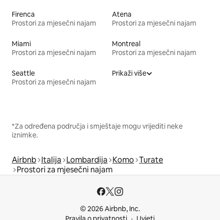
Firenca
Atena
Prostori za mjesečni najam
Prostori za mjesečni najam
Miami
Montreal
Prostori za mjesečni najam
Prostori za mjesečni najam
Seattle
Prikaži više
Prostori za mjesečni najam
*Za određena područja i smještaje mogu vrijediti neke
iznimke.
Airbnb
Italija
Lombardija
Komo
Turate
Prostori za mjesečni najam
© 2026 Airbnb, Inc.
Pravila o privatnosti
Uvjeti