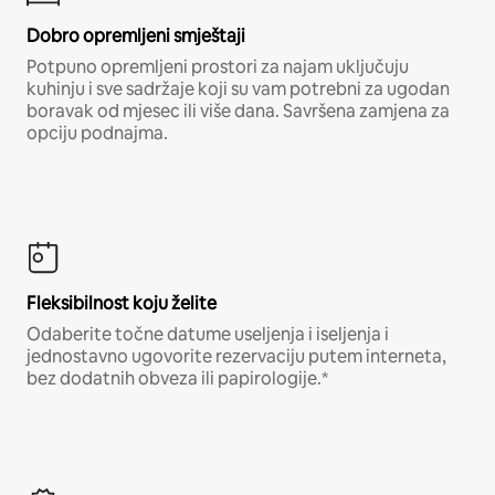
Dobro opremljeni smještaji
Potpuno opremljeni prostori za najam uključuju
kuhinju i sve sadržaje koji su vam potrebni za ugodan
boravak od mjesec ili više dana. Savršena zamjena za
opciju podnajma.
Fleksibilnost koju želite
Odaberite točne datume useljenja i iseljenja i
jednostavno ugovorite rezervaciju putem interneta,
bez dodatnih obveza ili papirologije.*