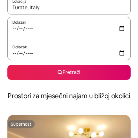
Lokacija
Kada budu dostupni rezultati, moći ćete ih pregledati koristeći
Dolazak
Odlazak
Pretraži
Prostori za mjesečni najam u bližoj okolici
Superhost
Superhost