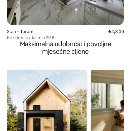
Stan – Turate
Prosječna o
4,8 (5)
Rezidencija Jasmin 2P B
Maksimalna udobnost i povoljne
mjesečne cijene