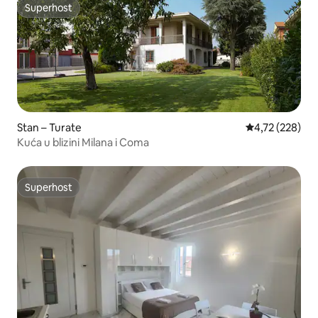
Superhost
Superhost
Stan – Turate
Prosječna ocjen
4,72 (228)
Kuća u blizini Milana i Coma
Superhost
Superhost