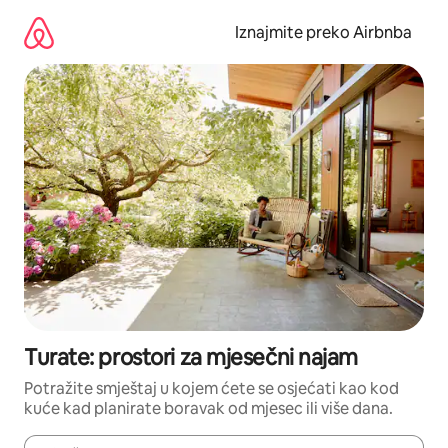
Prijeđi
na
Iznajmite preko Airbnba
sadržaj
Turate: prostori za mjesečni najam
Potražite smještaj u kojem ćete se osjećati kao kod
kuće kad planirate boravak od mjesec ili više dana.