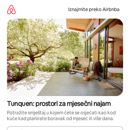
Prijeđi
na
Iznajmite preko Airbnba
sadržaj
Tunquen: prostori za mjesečni najam
Potražite smještaj u kojem ćete se osjećati kao kod
kuće kad planirate boravak od mjesec ili više dana.