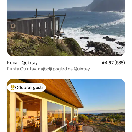
Kuća – Quintay
Prosječna ocjen
4,97 (538)
Punta Quintay, najbolji pogled na Quintay
Odabrali gosti
Među najviše rangiranima s oznakom „Odabrali gosti”