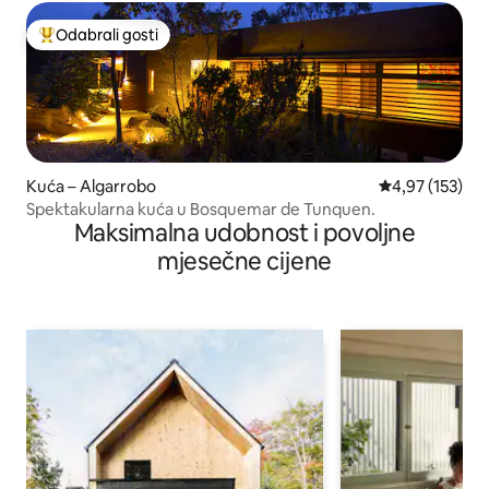
Odabrali gosti
Među najviše rangiranima s oznakom „Odabrali gosti”
Kuća – Algarrobo
Prosječna ocjen
4,97 (153)
Spektakularna kuća u Bosquemar de Tunquen.
Maksimalna udobnost i povoljne
mjesečne cijene