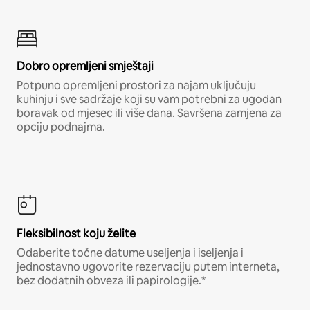
Dobro opremljeni smještaji
Potpuno opremljeni prostori za najam uključuju
kuhinju i sve sadržaje koji su vam potrebni za ugodan
boravak od mjesec ili više dana. Savršena zamjena za
opciju podnajma.
Fleksibilnost koju želite
Odaberite točne datume useljenja i iseljenja i
jednostavno ugovorite rezervaciju putem interneta,
bez dodatnih obveza ili papirologije.*