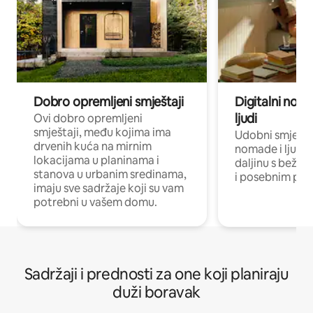
Dobro opremljeni smještaji
Digitalni noma
ljudi
Ovi dobro opremljeni
smještaji, među kojima ima
Udobni smještaj
drvenih kuća na mirnim
nomade i ljude 
lokacijama u planinama i
daljinu s bežič
stanova u urbanim sredinama,
i posebnim pro
imaju sve sadržaje koji su vam
potrebni u vašem domu.
Sadržaji i prednosti za one koji planiraju
duži boravak