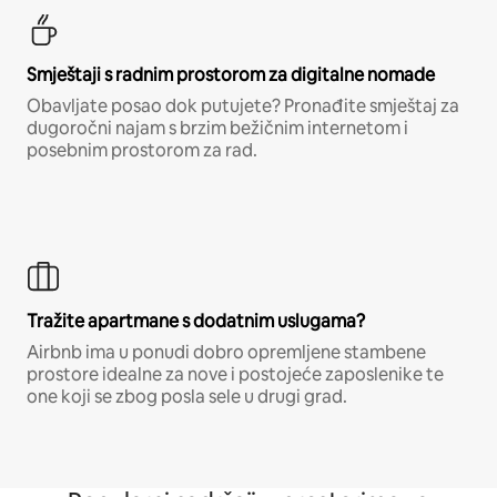
Smještaji s radnim prostorom za digitalne nomade
Obavljate posao dok putujete? Pronađite smještaj za
dugoročni najam s brzim bežičnim internetom i
posebnim prostorom za rad.
Tražite apartmane s dodatnim uslugama?
Airbnb ima u ponudi dobro opremljene stambene
prostore idealne za nove i postojeće zaposlenike te
one koji se zbog posla sele u drugi grad.