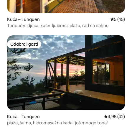
Kuća – Tunquen
Prosječna 
5 (45)
Tunquén: djeca, kućni ljubimci, plaža, rad na daljinu
Odabrali gosti
Odabrali gosti
Kuća – Tunquen
Prosječna ocje
4,95 (42)
plaža, šuma, hidromasažna kada i još mnogo toga!