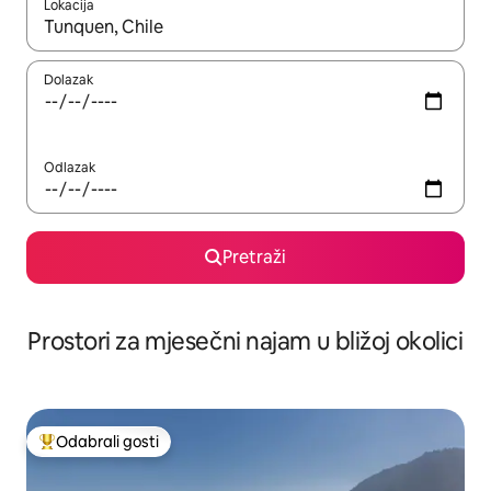
Lokacija
Kada budu dostupni rezultati, moći ćete ih pregledati koristeći
Dolazak
Odlazak
Pretraži
Prostori za mjesečni najam u bližoj okolici
Odabrali gosti
Među najviše rangiranima s oznakom „Odabrali gosti”